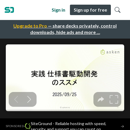
Sign in
Sign up for free
Upgrade to Pro
— share decks privately, control
downloads, hide ads and more …
SiteGround - Reliable hosting with speed,
·
→
SPONSORED
security, and support you can count on.