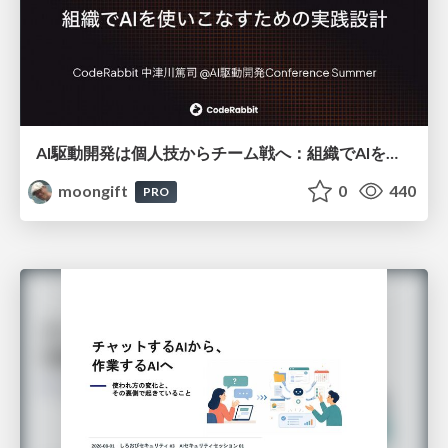
AI駆動開発は個人技からチーム戦へ：組織でAIを使いこなすための実践設計
moongift
0
440
PRO