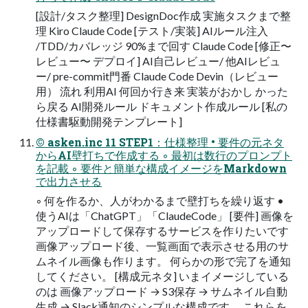
[設計/タスク整理] DesignDoc作成 実施タスクまで整
理 Kiro Claude Code [テスト/実装] AIルール注入
/TDD/カバレッジ 90%まで回す Claude Code [修正〜
レビュー〜 デプロイ] AI自己レビュー/ 他AIレビュ
ー/ pre-commit門番 Claude Code Devin（レビュー
用） 流れ 利用AI 何回か行き来 実装がおかし かった
ら戻る AI開発ルール ドキュメント作成ルール [私の
仕様書駆動開発テンプレート]
© asken.inc 11 STEP1：仕様整理 • 要件の元ネタ
からAI壁打ちで作成する ◦ 最初は数行のプロンプト
を記載 ◦ 要件と簡単な構成イメージをMarkdown
で出力させる
◦ 何を作るか、人がわかるまで壁打ちを繰り返す •
使うAIは「ChatGPT」「ClaudeCode」 [要件] 画像を
アップロードして保存するサービスを作りたいです
画像アップロード後、一覧画面で表示させる用のサ
ムネイル画像も作ります。 何らかの形で完了を通知
してください。 [構成元ネタ] いまイメージしている
のは 画像アップロード → S3保存 → サムネイル自動
生成 → Slack通知のシンプルな構成です。 これらを