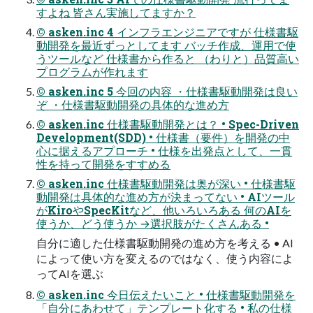
すよね 皆さん実施してますか？
© asken.inc 4 インフラエンジニアですが 仕様書駆
動開発を最近ずっとしてます バッチ作成、運用で使
うツールなど 仕様書から作ると （わりと）品質高い
プログラムが作れます
© asken.inc 5 今回の内容 ・仕様書駆動開発は良い
ぞ ・仕様書駆動開発の具体的な進め方
© asken.inc 仕様書駆動開発とは？ • Spec-Driven
Development(SDD) • 仕様書（要件）を開発の中
心に据えるアプローチ • 仕様を出発点として、一貫
性を持って開発をすすめる
© asken.inc 仕様書駆動開発は奥が深い • 仕様書駆
動開発は具体的な進め方が決まってない • AIツール
がKiroやSpecKitなど、他いろいろある 何のAIを
使うか、どう使うか →選択肢がたくさんある •
自分に適した仕様書駆動開発の進め方を考える • AI
によって使い方を変えるのではなく、使う内容によ
ってAIを選ぶ
© asken.inc 今日伝えたいこと • 仕様書駆動開発を
「自分にあわせて」テンプレート化する • 私の仕様