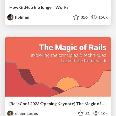
How GitHub (no longer) Works
holman
316
150k
[RailsConf 2023 Opening Keynote] The Magic of Rails
eileencodes
31
10k