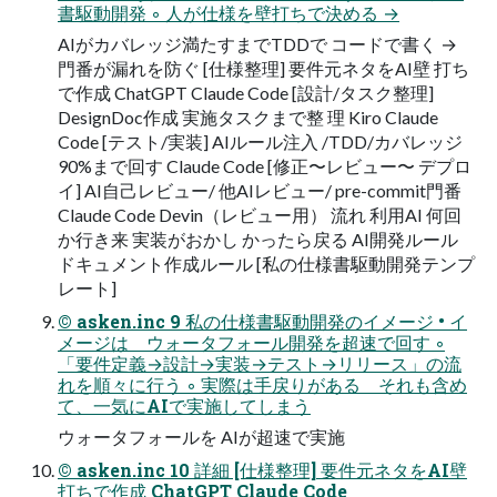
書駆動開発 ◦ 人が仕様を壁打ちで決める →
AIがカバレッジ満たすまでTDDで コードで書く →
門番が漏れを防ぐ [仕様整理] 要件元ネタをAI壁 打ち
で作成 ChatGPT Claude Code [設計/タスク整理]
DesignDoc作成 実施タスクまで整 理 Kiro Claude
Code [テスト/実装] AIルール注入 /TDD/カバレッジ
90%まで回す Claude Code [修正〜レビュー〜 デプロ
イ] AI自己レビュー/ 他AIレビュー/ pre-commit門番
Claude Code Devin（レビュー用） 流れ 利用AI 何回
か行き来 実装がおかし かったら戻る AI開発ルール
ドキュメント作成ルール [私の仕様書駆動開発テンプ
レート]
© asken.inc 9 私の仕様書駆動開発のイメージ • イ
メージは ウォータフォール開発を超速で回す ◦
「要件定義→設計→実装→テスト→リリース」の流
れを順々に行う ◦ 実際は手戻りがある それも含め
て、一気にAIで実施してしまう
ウォータフォールを AIが超速で実施
© asken.inc 10 詳細 [仕様整理] 要件元ネタをAI壁
打ちで作成 ChatGPT Claude Code