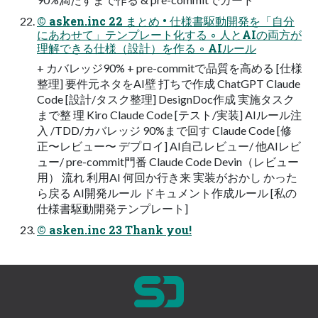
© asken.inc 22 まとめ • 仕様書駆動開発を「自分
にあわせて」テンプレート化する ◦ 人とAIの両方が
理解できる仕様（設計）を作る ◦ AIルール
+ カバレッジ90% + pre-commitで品質を高める [仕様
整理] 要件元ネタをAI壁 打ちで作成 ChatGPT Claude
Code [設計/タスク整理] DesignDoc作成 実施タスク
まで整 理 Kiro Claude Code [テスト/実装] AIルール注
入 /TDD/カバレッジ 90%まで回す Claude Code [修
正〜レビュー〜 デプロイ] AI自己レビュー/ 他AIレビ
ュー/ pre-commit門番 Claude Code Devin（レビュー
用） 流れ 利用AI 何回か行き来 実装がおかし かった
ら戻る AI開発ルール ドキュメント作成ルール [私の
仕様書駆動開発テンプレート]
© asken.inc 23 Thank you!