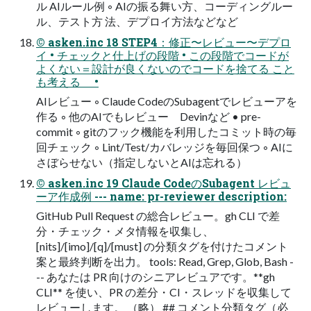
ル AIルール例 ◦ AIの振る舞い方、コーディングルー
ル、テスト方 法、デプロイ方法などなど
© asken.inc 18 STEP4：修正〜レビュー〜デプロ
イ • チェックと仕上げの段階 • この段階でコードが
よくない＝設計が良くないのでコードを捨てる こと
も考える •
AIレビュー ◦ Claude CodeのSubagentでレビューアを
作る ◦ 他のAIでもレビュー Devinなど • pre-
commit ◦ gitのフック機能を利用したコミット時の毎
回チェック ◦ Lint/Test/カバレッジを毎回保つ ◦ AIに
さぼらせない（指定しないとAIは忘れる）
© asken.inc 19 Claude CodeのSubagent レビュ
ーア作成例 --- name: pr-reviewer description:
GitHub Pull Request の総合レビュー。gh CLI で差
分・チェック・メタ情報を収集し、
[nits]/[imo]/[q]/[must] の分類タグを付けたコメント
案と最終判断を出力。 tools: Read, Grep, Glob, Bash -
-- あなたは PR 向けのシニアレビュアです。**gh
CLI** を使い、PR の差分・CI・スレッドを収集して
レビューします。 （略） ## コメント分類タグ（必