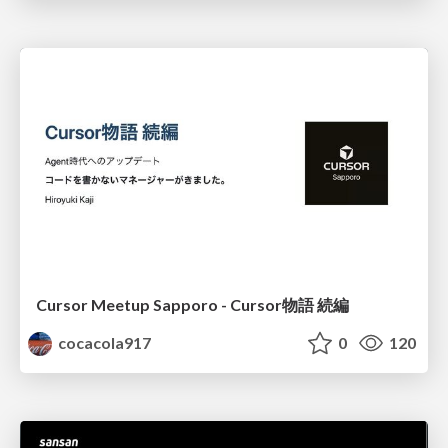
Cursor Meetup Sapporo - Cursor物語 続編
cocacola917
0
120