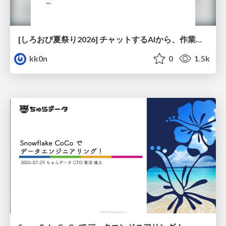
[しろおび夏祭り2026] チャットするAIから、作業するAIへ - 使われ方の変化と、その裏側で起きていること
kk0n
0
1.5k