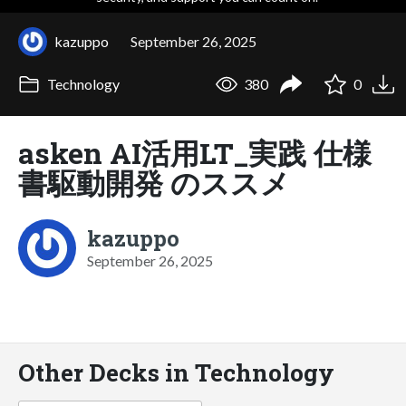
kazuppo
September 26, 2025
Technology
380
0
asken AI活用LT_実践 仕様
書駆動開発 のススメ
kazuppo
September 26, 2025
Other Decks in Technology