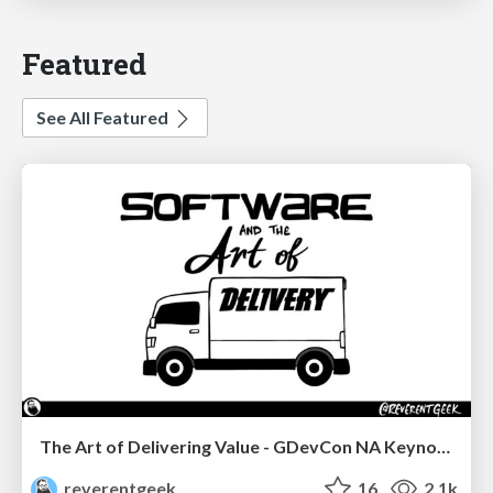
Featured
See All Featured
The Art of Delivering Value - GDevCon NA Keynote
reverentgeek
16
2.1k