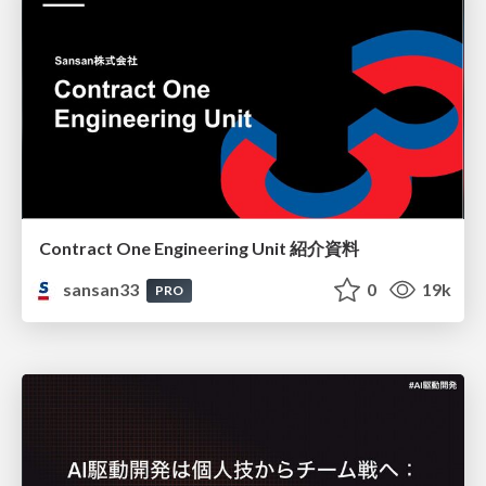
Contract One Engineering Unit 紹介資料
sansan33
0
19k
PRO