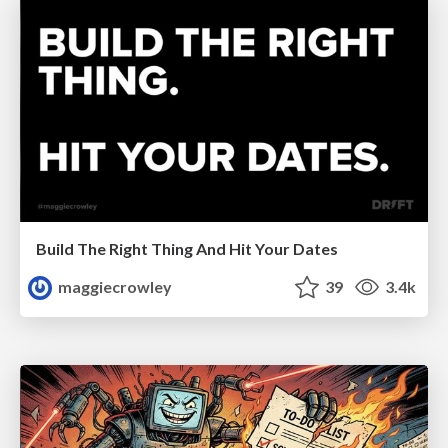
Build The Right Thing And Hit Your Dates
maggiecrowley
39
3.4k