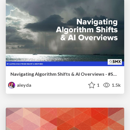
Navigating Algorithm Shifts & AI Overviews - #SMXNext
aleyda
1
1.5k