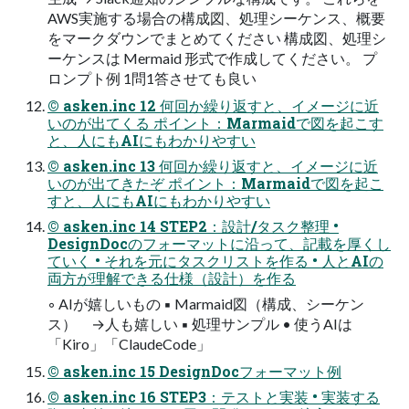
AWS実施する場合の構成図、処理シーケンス、概要
をマークダウンでまとめてください 構成図、処理シ
ーケンスは Mermaid 形式で作成してください。 プ
ロンプト例 1問1答させても良い
© asken.inc 12 何回か繰り返すと、イメージに近
いのが出てくる ポイント：Marmaidで図を起こす
と、人にもAIにもわかりやすい
© asken.inc 13 何回か繰り返すと、イメージに近
いのが出てきたぞ ポイント：Marmaidで図を起こ
すと、人にもAIにもわかりやすい
© asken.inc 14 STEP2：設計/タスク整理 •
DesignDocのフォーマットに沿って、記載を厚くし
ていく • それを元にタスクリストを作る • 人とAIの
両方が理解できる仕様（設計）を作る
◦ AIが嬉しいもの ▪ Marmaid図（構成、シーケン
ス） →人も嬉しい ▪ 処理サンプル • 使うAIは
「Kiro」「ClaudeCode」
© asken.inc 15 DesignDocフォーマット例
© asken.inc 16 STEP3：テストと実装 • 実装する