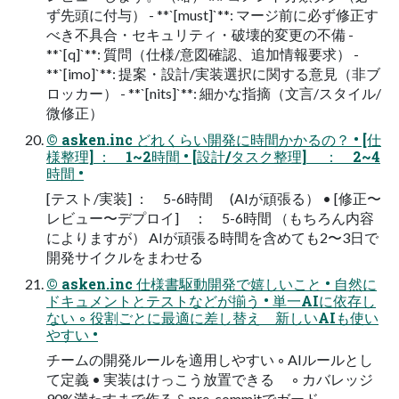
ず先頭に付与） - **`[must]`**: マージ前に必ず修正す
べき不具合・セキュリティ・破壊的変更の不備 -
**`[q]`**: 質問（仕様/意図確認、追加情報要求） -
**`[imo]`**: 提案・設計/実装選択に関する意見（非ブ
ロッカー） - **`[nits]`**: 細かな指摘（文言/スタイル/
微修正）
© asken.inc どれくらい開発に時間かかるの？ • [仕
様整理] ： 1~2時間 • [設計/タスク整理] ： 2~4
時間 •
[テスト/実装] ： 5-6時間 (AIが頑張る） • [修正〜
レビュー〜デプロイ] ： 5-6時間 （もちろん内容
によりますが） AIが頑張る時間を含めても2〜3日で
開発サイクルをまわせる
© asken.inc 仕様書駆動開発で嬉しいこと • 自然に
ドキュメントとテストなどが揃う • 単一AIに依存し
ない ◦ 役割ごとに最適に差し替え 新しいAIも使い
やすい •
チームの開発ルールを適用しやすい ◦ AIルールとし
て定義 • 実装はけっこう放置できる ◦ カバレッジ
90%満たすまで作る & pre-commitでガード