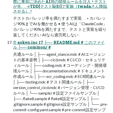
際に事前に決めたAI用の開発ルールを注入 • テスト
が先 →TDD[テスト駆動]で実施（twadaさん降臨
させる） •
テストカバレッジ率を満たすまで実装 ◦ カバレッ
ジ90%までAIを働かせる • 使うAIは「ClaudeCode」
カバレッジ90%を満たすまで、テス トと実装を繰り
返してください AIなら過労死しない
© asken.inc 17 ├── README.md # このファイ
ル ├── common/ #
共通ルール │ ├── agent_stance.mdc # AIエージェン
トの基本姿勢 │ ├── cicd.mdc # CI/CD・セキュリテ
ィルール │ ├── coding.mdc # コーディング・開発環
境ルール │ ├── documentation.mdc # ドキュメント
作成ルール │ ├── ecr_coding.mdc # ECR関連ルール
│ ├── testing.mdc # テスト関連ルール │ ├──
version_control_cicd.mdc # バージョン管理・CI/CD
ルール │ └── sample/ # 設定ファイルサンプル │
├── .flake8.sample # flake8設定サンプル │ ├──
.gitignore.sample # gitignore設定サンプル │ └── .pre-
commit-config.yaml.sample # pre-commit設定サンプ