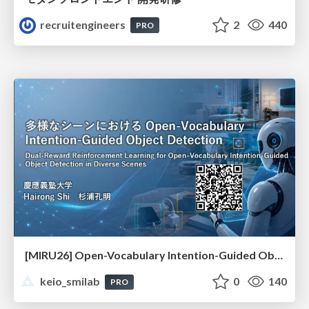
recruitengineers
2
440
PRO
[MIRU26] Open-Vocabulary Intention-Guided Object Detection in Diverse Scenes
keio_smilab
0
140
PRO