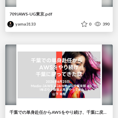
709JAWS-UG東京.pdf
yama3133
0
390
千葉での単身赴任からAWSをやり続け、千葉に戻ってきた話