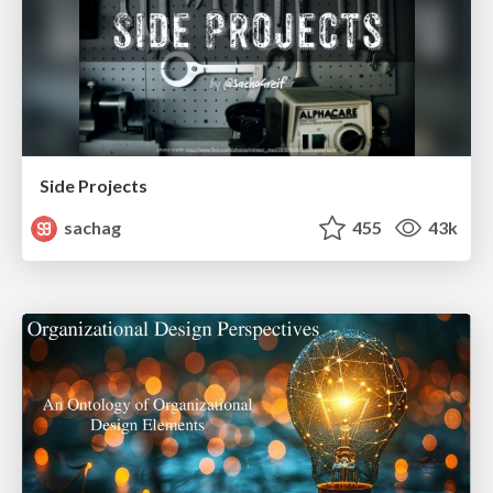
Side Projects
sachag
455
43k