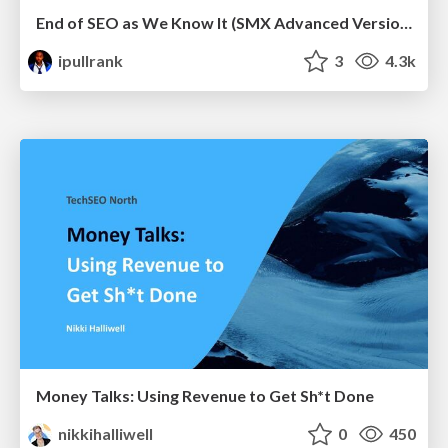
End of SEO as We Know It (SMX Advanced Version)
ipullrank
3
4.3k
Money Talks: Using Revenue to Get Sh*t Done
nikkihalliwell
0
450