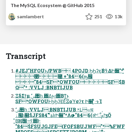
The MySQL Ecosystem @ GitHub 2015
samlambert
251
13k
Transcript
#JEJ"HFOUͱ/PWB 4POJD ϦϦʔε͔Βߟ͑ΔԻ੠"*ʹ͍ͭͯ
೥݄೔ +"846(ԣ඿
"84SF*OWFOUSF$B
Q"* :VVLJ :BNBTIJUB
ΞδΣϯμ ࣗݾ঺հ ΍Δ͜ͱɾ΍Βͳ͍͜ͱ
SF*OWFOUͰϦϦʔε͞ΕͨΞοϓσʔτ Ի੠ʹ͍ͭͯ ·ͱΊ
ۀ຿ɿ๭$JFSاۀʹͯ"84ɾԻ੠"*Λѻ͏ +"846(ॳ৺ऀࢧ෦ӡӦ
͓ͦΒ͘Ӊ஦࠷଎Ͱ
"84$FSUJGJFE(FOFSBUJWF"*%FWF
MPQFS1SPGFTTJPOBM ࢼݧෆ߹֨ʹͳͬͨஉ