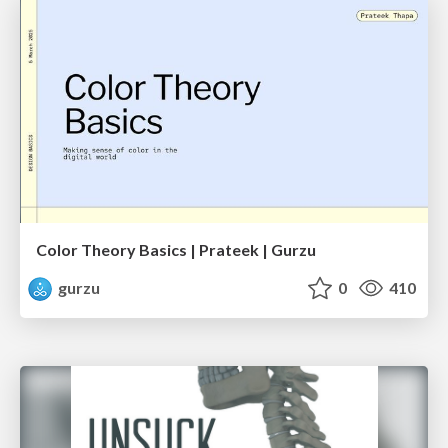
Color Theory Basics | Prateek | Gurzu
gurzu
0
410