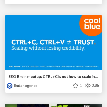
SEO Brein meetup: CTRL+C is not how to scale international SEO
lindahogenes
1
2.8k