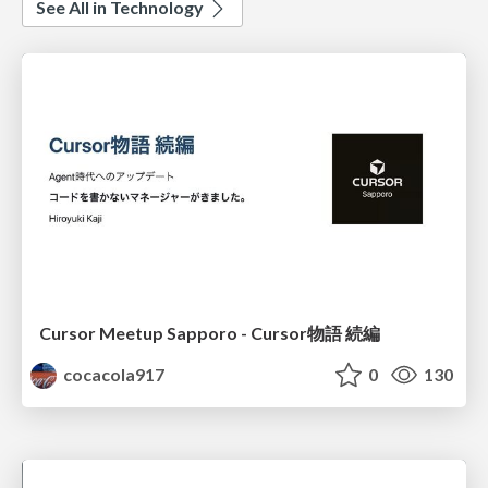
See All in Technology
Cursor Meetup Sapporo - Cursor物語 続編
cocacola917
0
130