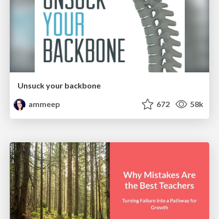
Unsuck your backbone
ammeep
672
58k