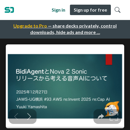
Sign in
Sign up for free
Upgrade to Pro
— share decks privately, control
downloads, hide ads and more …