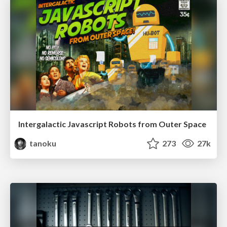
Intergalactic Javascript Robots from Outer Space
tanoku
273
27k