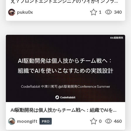
え？フロントエンドエンジニアの ワイがインフラも！？
puku0x
1
340
AI駆動開発は個人技からチーム戦へ：組織でAIを使いこなすための実践設計
moongift
0
460
PRO