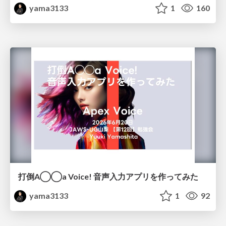
yama3133
1
160
打倒A◯◯a Voice! 音声入力アプリを作ってみた
yama3133
1
92