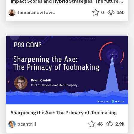
Impact Scores and Hybrid Strategies: The future of link building
tamaranovitovic
0
360
Sharpening the Axe: The Primacy of Toolmaking
bcantrill
46
2.9k