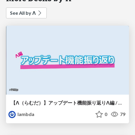
See All by Λ
【Λ（らむだ）】アップデート機能振り返りΛ編 / PADjp20260727
lambda
0
79