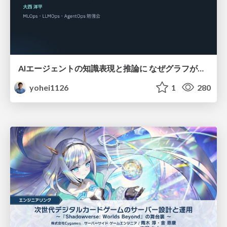
AIエージェントの知識表現と推論に なぜグラフが使われるのか - 記号的AIの復権とニューラルAIとの統合
yohei1126
1
280