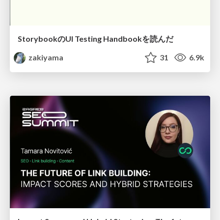
StorybookのUI Testing Handbookを読んだ
zakiyama
31
6.9k