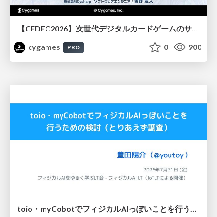
【CEDEC2026】次世代デジタルカードゲームのサーバー設計と運用 〜『Shadowverse: Worlds Beyond』の舞台裏～
cygames
0
900
PRO
toio・myCobotでフィジカルAIっぽいことを行うための検討（とりあえず調査） / フィジカルAI LT（IoTLTによる開催）