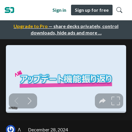
Sign in
Sign up for free
Upgrade to Pro
— share decks privately, control
downloads, hide ads and more …
Λ
December 28, 2024