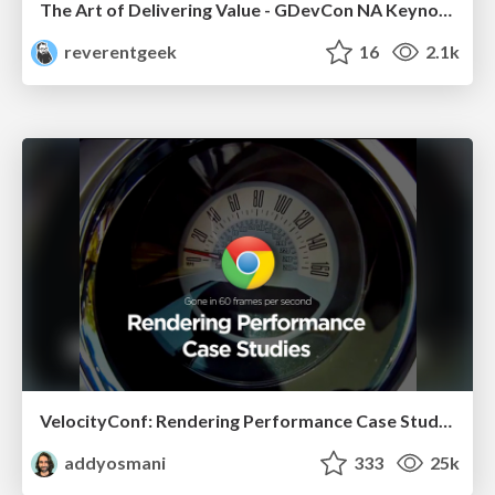
The Art of Delivering Value - GDevCon NA Keynote
reverentgeek
16
2.1k
VelocityConf: Rendering Performance Case Studies
addyosmani
333
25k