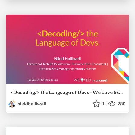
<Decoding/> the Language of Devs - We Love SEO 2024
nikkihalliwell
1
280