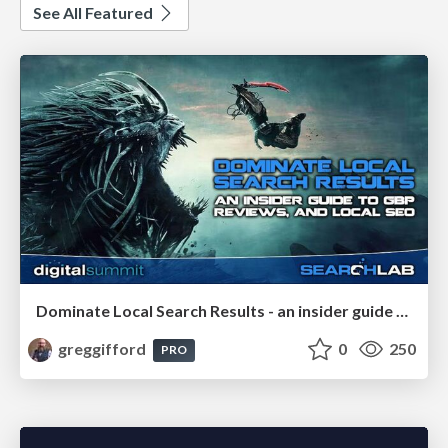
See All Featured
Dominate Local Search Results - an insider guide to GBP, reviews, and Local SEO
greggifford
0
250
PRO