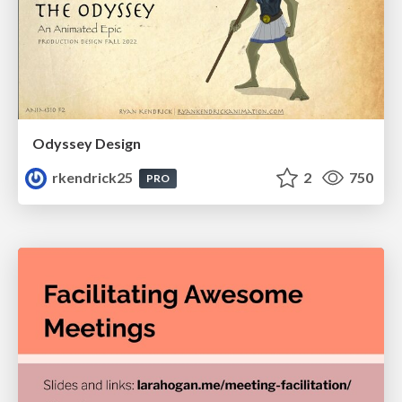
Odyssey Design
rkendrick25
2
750
PRO