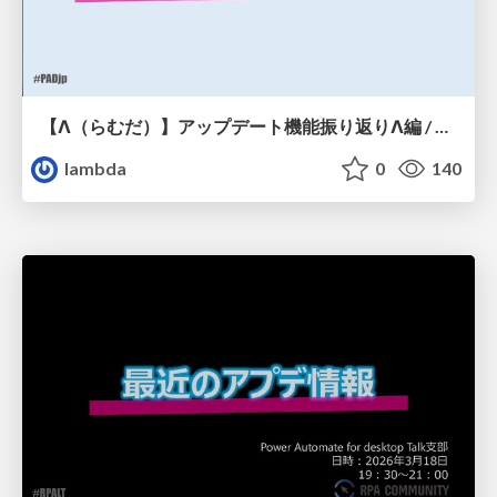
【Λ（らむだ）】アップデート機能振り返りΛ編 / PADjp20260429
lambda
0
140