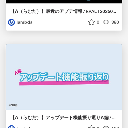
【Λ（らむだ）】最近のアプデ情報 / RPALT20260318
lambda
0
380
【Λ（らむだ）】アップデート機能振り返りΛ編 / PADjp20250924