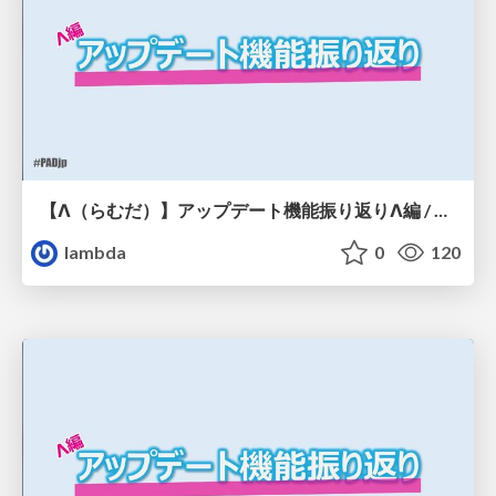
【Λ（らむだ）】アップデート機能振り返りΛ編 / PADjp20260629
lambda
0
120