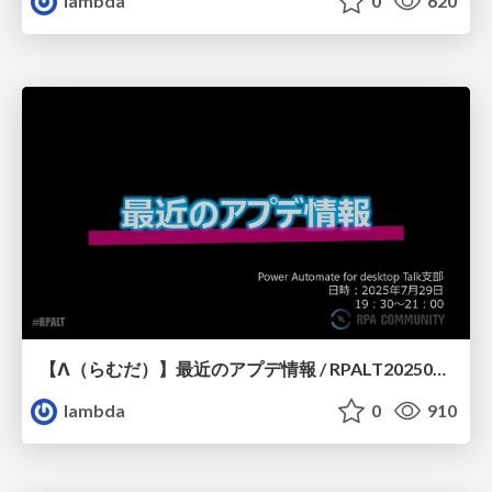
lambda
0
620
【Λ（らむだ）】最近のアプデ情報 / RPALT20250729
lambda
0
910