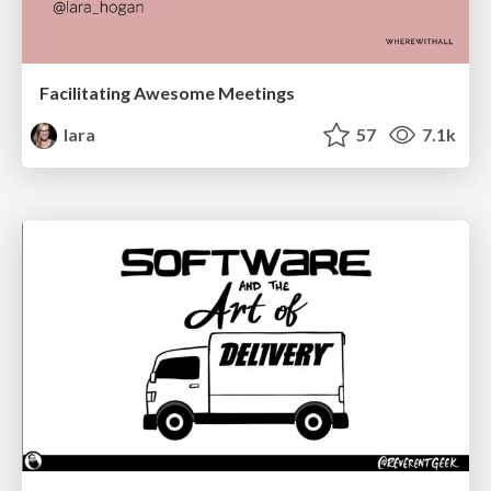
Facilitating Awesome Meetings
lara
57
7.1k