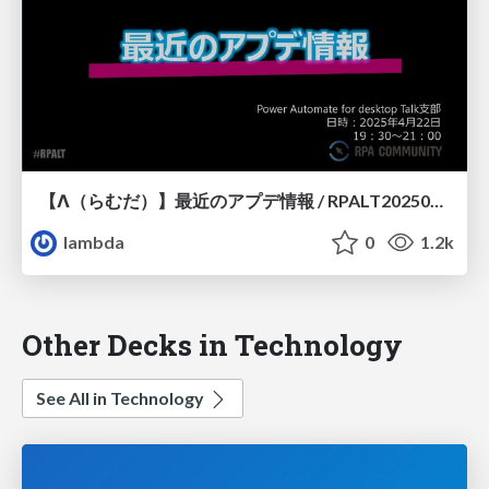
【Λ（らむだ）】最近のアプデ情報 / RPALT20250422
lambda
0
1.2k
Other Decks in Technology
See All in Technology