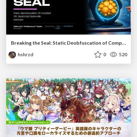
Breaking the Seal: Static Deobfuscation of Compiled V8 JavaScript Bytecode Malware
hshrzd
0
520