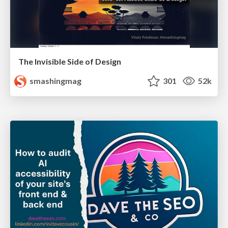
The Invisible Side of Design
smashingmag
301
52k