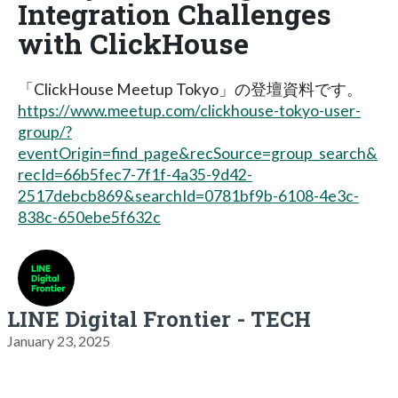
Integration Challenges
with ClickHouse
「ClickHouse Meetup Tokyo」の登壇資料です。
https://www.meetup.com/clickhouse-tokyo-user-
group/?
eventOrigin=find_page&recSource=group_search&
recId=66b5fec7-7f1f-4a35-9d42-
2517debcb869&searchId=0781bf9b-6108-4e3c-
838c-650ebe5f632c
LINE Digital Frontier - TECH
January 23, 2025