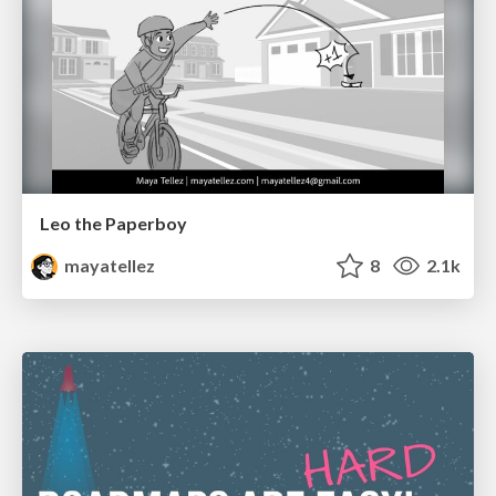
Leo the Paperboy
mayatellez
8
2.1k