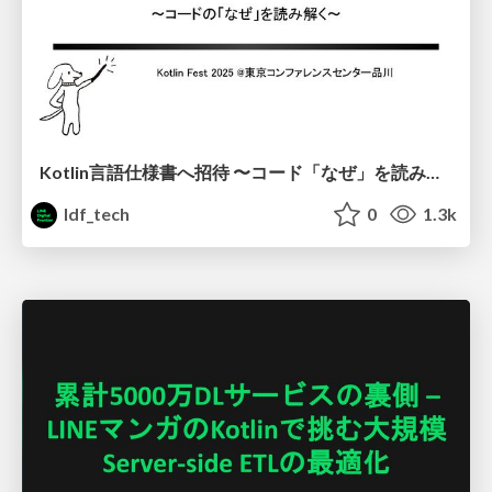
Kotlin言語仕様書へ招待 〜コード「なぜ」を読み解く〜
ldf_tech
0
1.3k