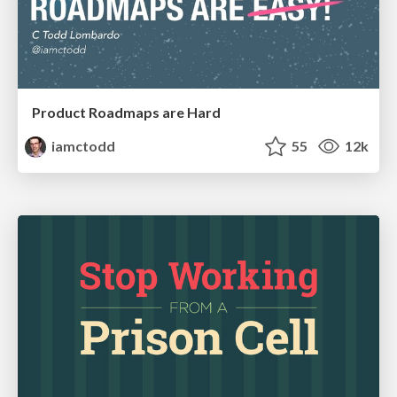
Product Roadmaps are Hard
iamctodd
55
12k