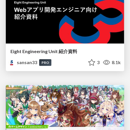
Eight Engineering Unit 紹介資料
sansan33
3
8.1k
PRO