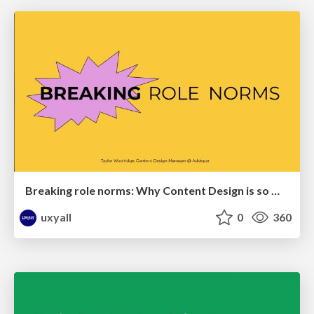
Breaking role norms: Why Content Design is so much more than writing copy - Taylor Woolridge
uxyall
0
360