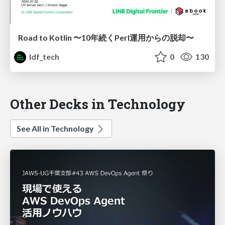
Road to Kotlin 〜10年続くPerl運用からの脱却〜
ldf_tech
0
130
Other Decks in Technology
See All in Technology