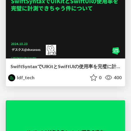
SwiftSyntaxでUIKitとSwiftUIの使用率を完璧に計測できちゃう件について
ldf_tech
0
400