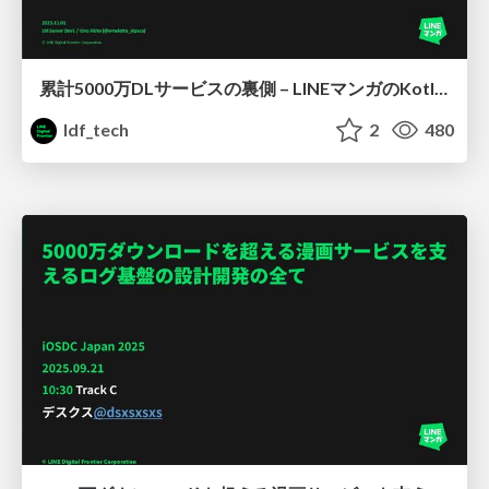
累計5000万DLサービスの裏側 – LINEマンガのKotlinで挑む大規模 Server-side ETLの最適化
ldf_tech
2
480