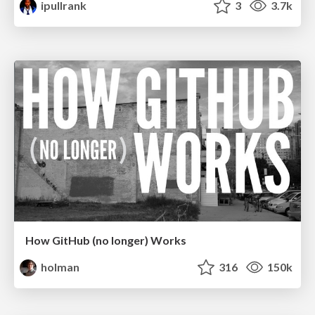
ipullrank
3
3.7k
How GitHub (no longer) Works
holman
316
150k