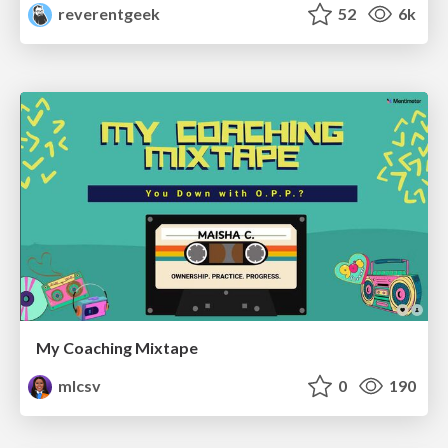
reverentgeek
52
6k
My Coaching Mixtape
mlcsv
0
190