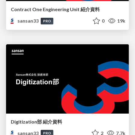
Contract One Engineering Unit 紹介資料
sansan33
0
19k
PRO
Digitization部 紹介資料
sansan33
2
7.7k
PRO