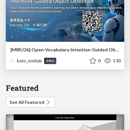
[MIRU26] Open-Vocabulary Intention-Guided Object Detection in Diverse Scenes
keio_smilab
0
130
PRO
Featured
See All Featured