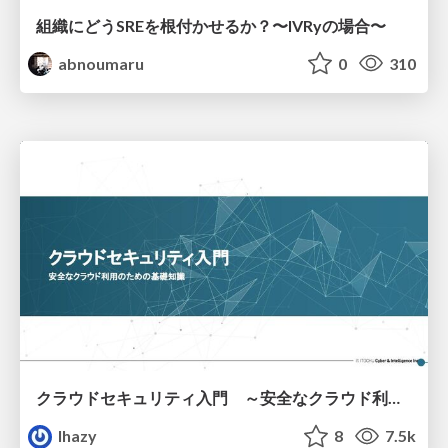
組織にどうSREを根付かせるか？〜IVRyの場合〜
abnoumaru
0
310
クラウドセキュリティ入門 ～安全なクラウド利用のための基礎知識～
lhazy
8
7.5k