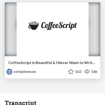
CoffeeScript is Beautiful & I Never Want to Write Plain JavaScript Again
sstephenson
162
16k
Transcript