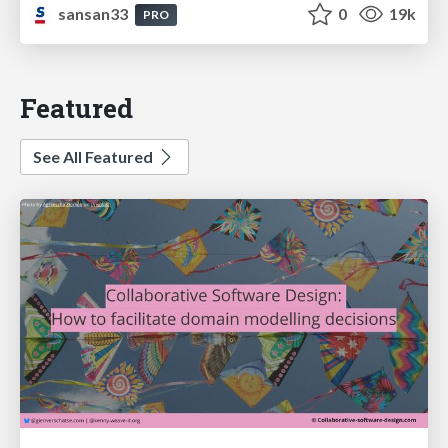
sansan33
0
19k
PRO
Featured
See All Featured