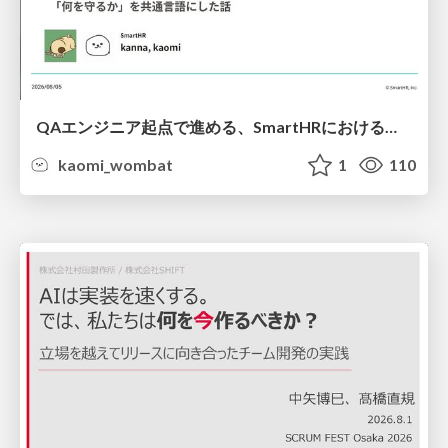
QAエンジニア起点で進める、SmartHRにおける信頼性向上について
kaomi_wombat
1
110