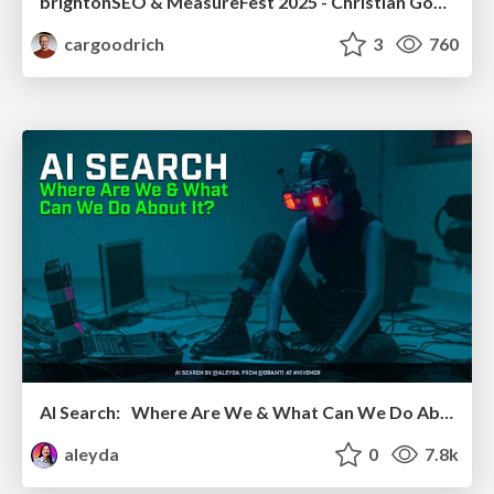
brightonSEO & MeasureFest 2025 - Christian Goodrich - Winning strategies for Black Friday CRO & PPC
cargoodrich
3
760
AI Search: Where Are We & What Can We Do About It?
aleyda
0
7.8k