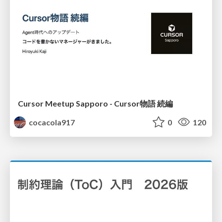
Cursor Meetup Sapporo - Cursor物語 続編
cocacola917
0
120