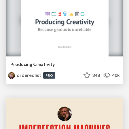
Producing Creativity
orderedlist
348
40k
PRO