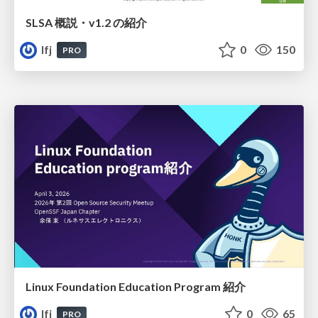
SLSA 概説・v1.2 の紹介
lfj
0
150
PRO
Linux Foundation Education Program 紹介
lfj
0
65
PRO