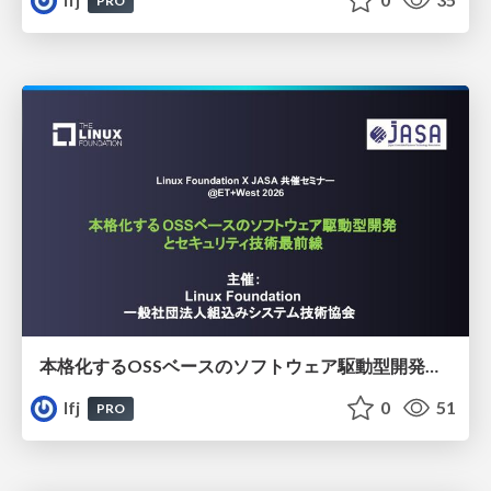
PRO
本格化するOSSベースのソフトウェア駆動型開発とセキュリティ技術最前線​
lfj
0
51
PRO