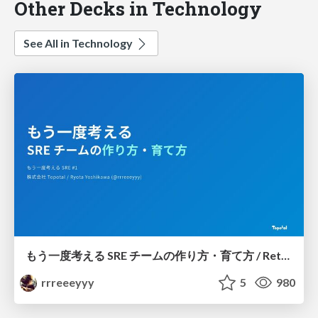
Other Decks in Technology
See All in Technology
もう一度考える SRE チームの作り方・育て方 / Rethinking SRE #1: Building and Growing SRE Teams
rrreeeyyy
5
980