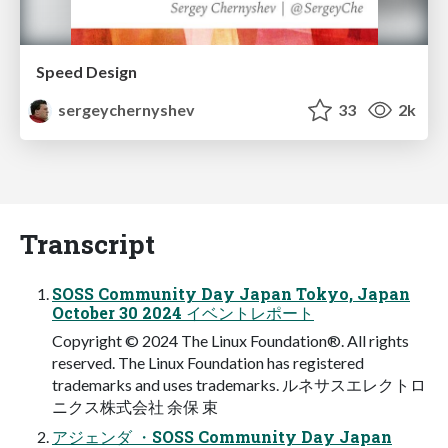
Speed Design
sergeychernyshev
33
2k
Transcript
SOSS Community Day Japan Tokyo, Japan
October 30 2024 イベントレポート
Copyright © 2024 The Linux Foundation®. All rights
reserved. The Linux Foundation has registered
trademarks and uses trademarks. ルネサスエレクトロ
ニクス株式会社 余保 束
アジェンダ ・SOSS Community Day Japan