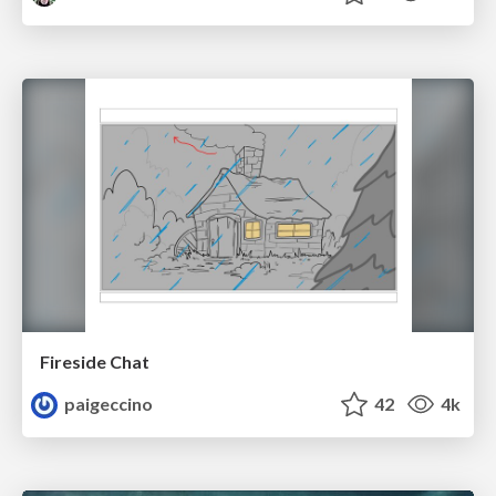
Fireside Chat
paigeccino
42
4k