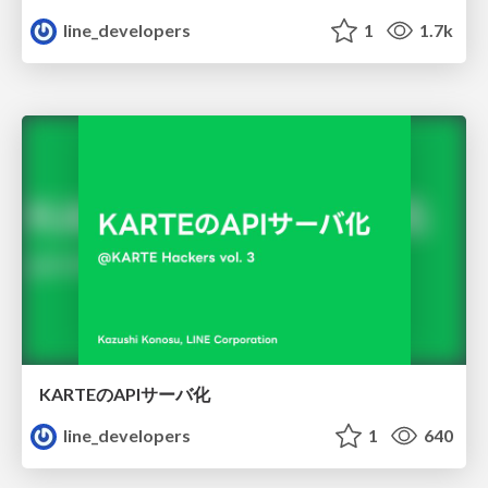
line_developers
1
1.7k
KARTEのAPIサーバ化
line_developers
1
640