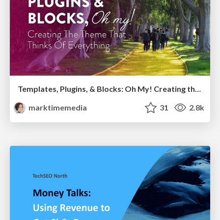
Templates, Plugins, & Blocks: Oh My! Creating the theme that thinks of everything
marktimemedia
31
2.8k