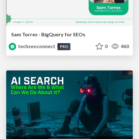
Sam Torres - BigQuery for SEOs
techseoconnect
0
460
PRO