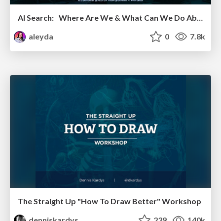
AI Search: Where Are We & What Can We Do About It?
aleyda
0
7.8k
The Straight Up "How To Draw Better" Workshop
denniskardys
239
140k