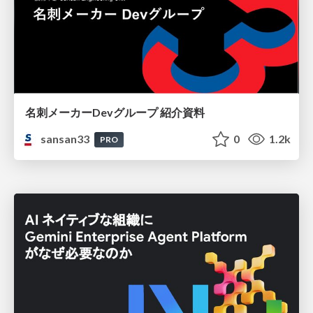
名刺メーカーDevグループ 紹介資料
sansan33
0
1.2k
PRO