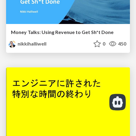
Money Talks: Using Revenue to Get Sh*t Done
nikkihalliwell
0
450