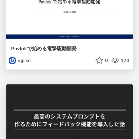
Pavlokで始める電撃駆動開発
sgrsn
0
170