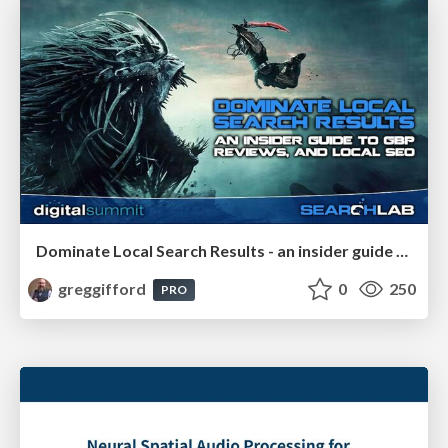
Dominate Local Search Results - an insider guide to GBP, reviews, and Local SEO
greggifford
0
250
PRO