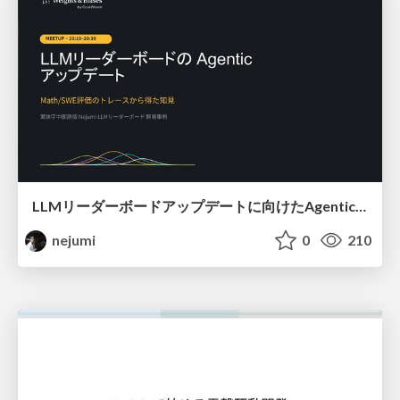
LLMリーダーボードアップデートに向けたAgentic Math_SWEのトレースについて
nejumi
0
210