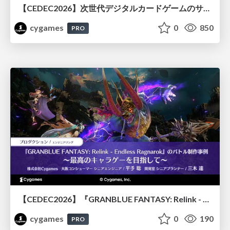
【CEDEC2026】次世代デジタルカードゲームのサーバー設計と運用 〜『Shadowverse: Worlds Beyond』の舞台裏～
cygames
0
850
PRO
【CEDEC2026】『GRANBLUE FANTASY: Relink - Endless Ragnarok』のバトル制作事例 ～最高のキャラゲーを目指して～
cygames
0
190
PRO