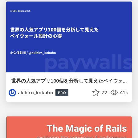
世界の人気アプリ100個を分析して見えたペイウォール設計の心得
akihiro_kokubo
72
41k
PRO