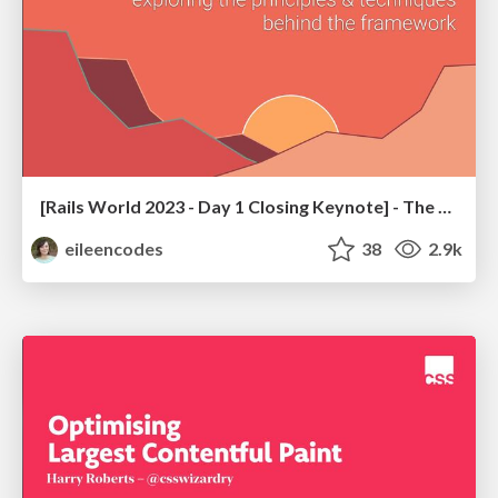
[Rails World 2023 - Day 1 Closing Keynote] - The Magic of Rails
eileencodes
38
2.9k