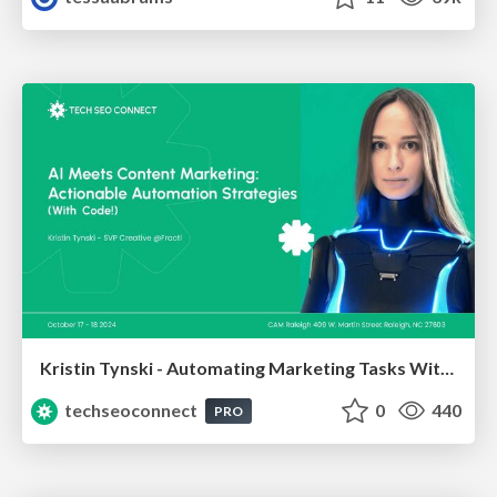
Kristin Tynski - Automating Marketing Tasks With AI
techseoconnect
0
440
PRO