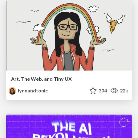
Art, The Web, and Tiny UX
lynnandtonic
304
22k