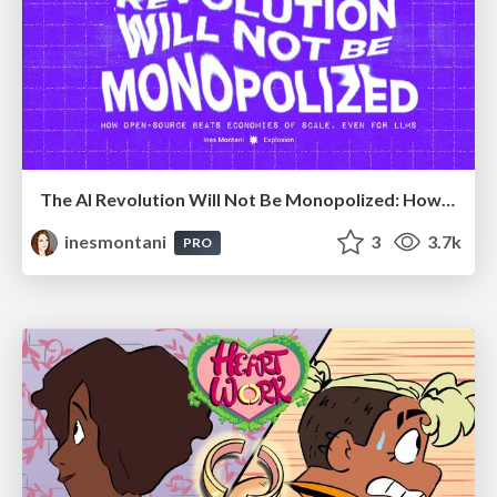
The AI Revolution Will Not Be Monopolized: How open-source beats economies of scale, even for LLMs
inesmontani
3
3.7k
PRO