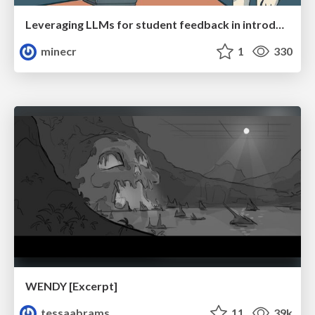
Leveraging LLMs for student feedback in introductory data science courses - posit::conf(2025)
minecr
1
330
WENDY [Excerpt]
tessaabrams
11
39k