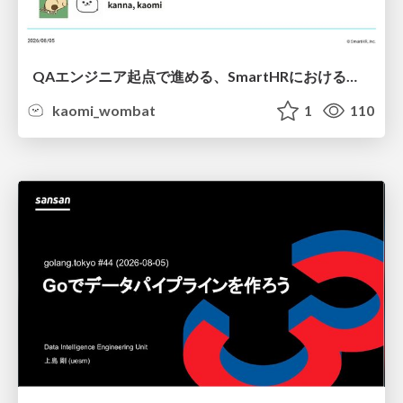
QAエンジニア起点で進める、SmartHRにおける信頼性向上について
kaomi_wombat
1
110