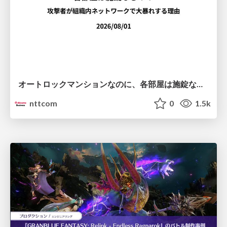
オートロックマンションなのに、各部屋は施錠なし！？ 攻撃者が組織内ネットワークで大暴れする理由 / The Front Door Is Locked, but the Rooms Are Wide Open: Why Attackers Move Freely Inside Enterprise Networks
nttcom
0
1.5k