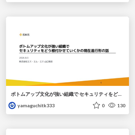
ボトムアップ文化が強い組織で セキュリティをどう根付かせていくかの現在進行形の話 / Making Security Stick in a Bottom-Up Organization
yamaguchitk333
0
130