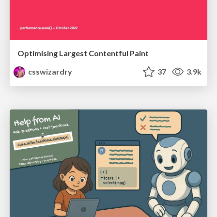
Optimising Largest Contentful Paint
csswizardry
37
3.9k