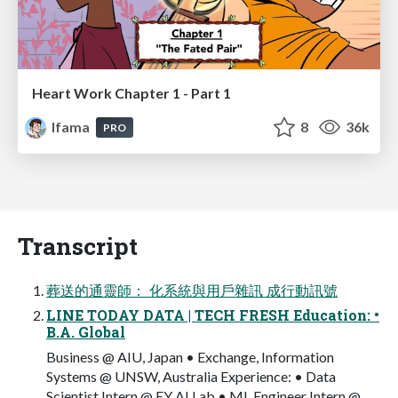
Heart Work Chapter 1 - Part 1
lfama
8
36k
PRO
Transcript
葬送的通靈師： 化系統與用戶雜訊 成行動訊號
LINE TODAY DATA | TECH FRESH Education: •
B.A. Global
Business @ AIU, Japan • Exchange, Information
Systems @ UNSW, Australia Experience: • Data
Scientist Intern @ EY AI Lab • ML Engineer Intern @