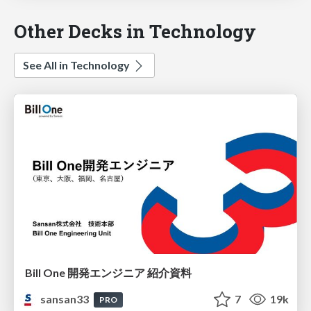
Other Decks in Technology
See All in Technology
Bill One 開発エンジニア 紹介資料
sansan33
7
19k
PRO