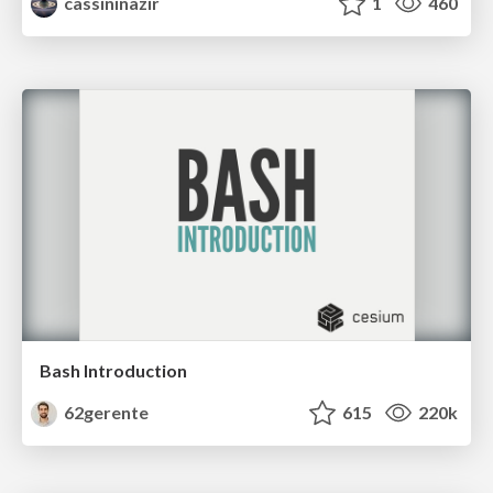
cassininazir
1
460
Bash Introduction
62gerente
615
220k