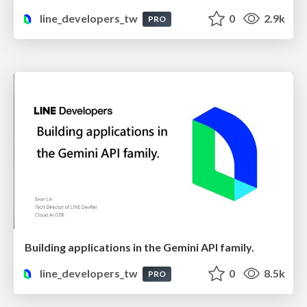
line_developers_tw
0
2.9k
PRO
Building applications in the Gemini API family.
line_developers_tw
0
8.5k
PRO