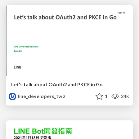
Let’s talk about OAuth2 and PKCE in Go
line_developers_tw2
1
24k