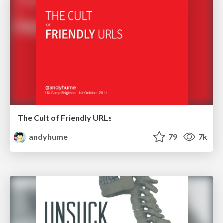
The Cult of Friendly URLs
andyhume
79
7k