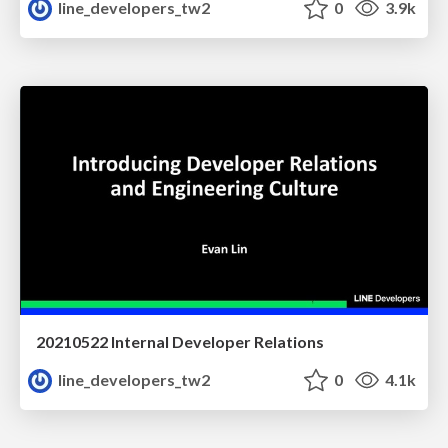
line_developers_tw2
0
3.9k
20210522 Internal Developer Relations
line_developers_tw2
0
4.1k