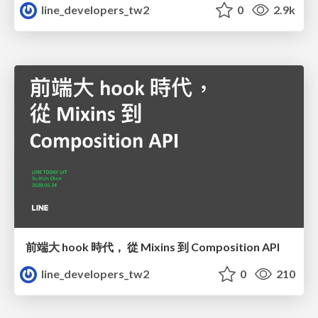
line_developers_tw2
0
2.9k
前端大 hook 時代， 從 Mixins 到 Composition API
line_developers_tw2
0
210