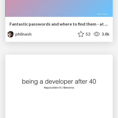
Fantastic passwords and where to find them - at NoRuKo
philnash
52
3.8k