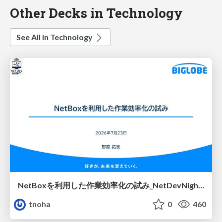
Other Decks in Technology
See All in Technology
NetBoxを利用した作業効率化の試み_NetDevNight4
tnoha
0
460