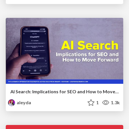
AI Search: Implications for SEO and How to Move Forward - #ShenzhenSEOConference
aleyda
1
1.3k