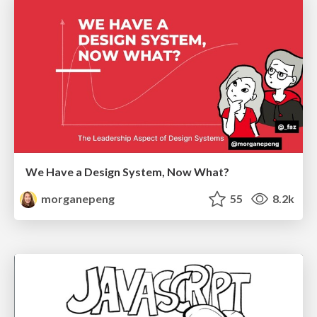
We Have a Design System, Now What?
morganepeng
55
8.2k