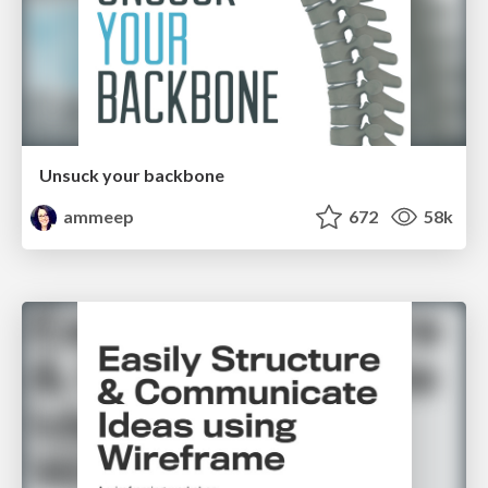
Unsuck your backbone
ammeep
672
58k