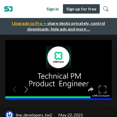
Sign in
Sign up for free
Upgrade to Pro
— share decks privately, control
downloads, hide ads and more …
line_developers_tw2
May 22, 2021