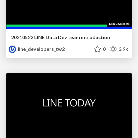
20210522 LINE Data Dev team introduction
line_developers_tw2
0
3.9k