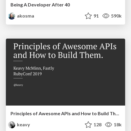
Being A Developer After 40
akosma
91
590k
Principles of Awesome APIs and How to Build Them.
keavy
128
18k