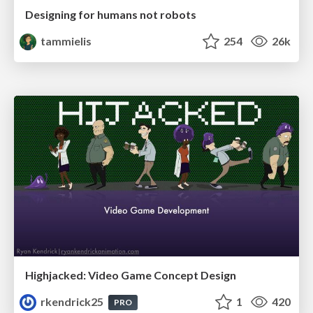
Designing for humans not robots
tammielis
254
26k
Highjacked: Video Game Concept Design
rkendrick25
1
420
PRO