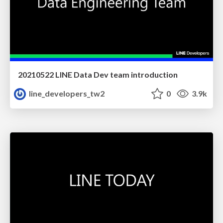
20210522 LINE Data Dev team introduction
line_developers_tw2
0
3.9k