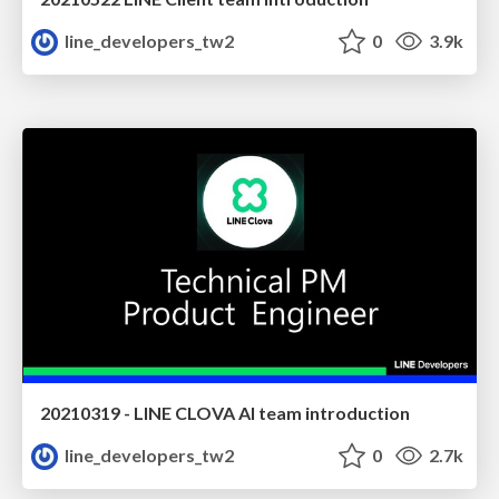
line_developers_tw2
0
3.9k
20210319 - LINE CLOVA AI team introduction
line_developers_tw2
0
2.7k