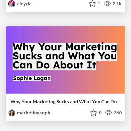
aleyda
1
2.1k
Why Your Marketing Sucks and What You Can Do About It - Sophie Logan
marketingsoph
0
350