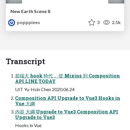
New Earth Scene 8
popppiees
3
2.5k
Transcript
前端⼤ hook 時代， 從 Mixins 到 Composition
API LINE TODAY
UIT Yu-Hsin Chen 2020.06.24
Composition API Upgrade to Vue3 Hooks in
Vue ⼤綱
內容 ⼤綱 Upgrade to Vue3 Composition API
Upgrade to Vue3
Hooks in Vue