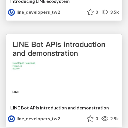
Introducing LINE ecosystem
line_developers_tw2
0
3.5k
LINE Bot APIs introduction and demonstration
line_developers_tw2
0
2.9k