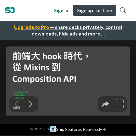
Sign in
Sign up for free
Upgrade to Pro
— share decks privately, control
downloads, hide ads and more …
·
Ship Features Fearlessly
→
SPONSORED