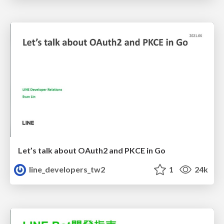
Let’s talk about OAuth2 and PKCE in Go
line_developers_tw2
1
24k