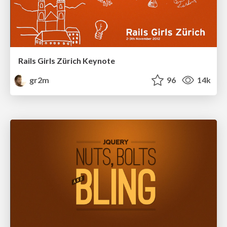
Rails Girls Zürich Keynote
gr2m
96
14k