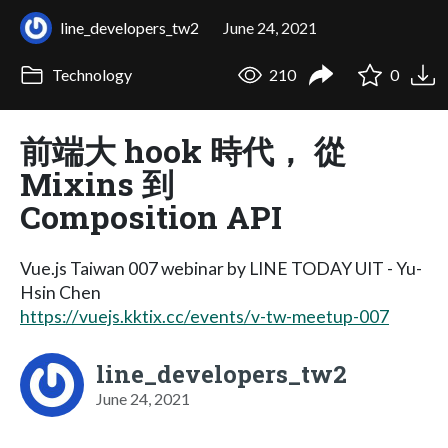
line_developers_tw2
June 24, 2021
Technology
210
0
前端大 hook 時代， 從
Mixins 到
Composition API
Vue.js Taiwan 007 webinar by LINE TODAY UIT - Yu-
Hsin Chen
https://vuejs.kktix.cc/events/v-tw-meetup-007
line_developers_tw2
June 24, 2021