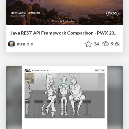
Java REST API Framework Comparison - PWX 2021
mraible
34
9.6k