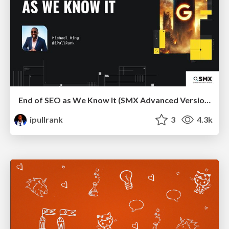
End of SEO as We Know It (SMX Advanced Version)
ipullrank
3
4.3k