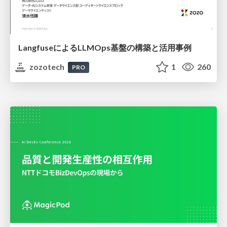
LangfuseによるLLMOps基盤の構築と活用事例
zozotech
1
260
PRO