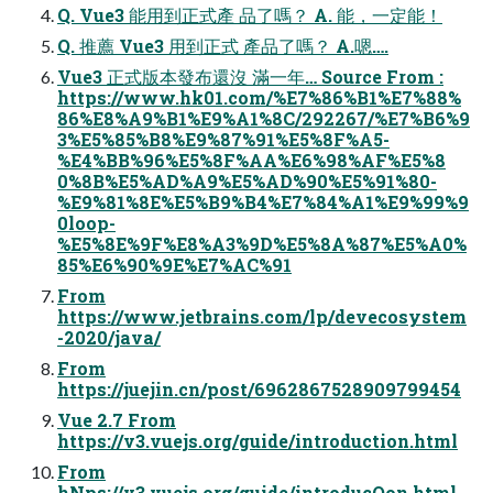
Q. Vue3 能⽤到正式產 品了嗎？ A. 能，⼀定能！
Q. 推薦 Vue3 ⽤到正式 產品了嗎？ A.嗯….
Vue3 正式版本發布還沒 滿⼀年… Source From :
https://www.hk01.com/%E7%86%B1%E7%88%
86%E8%A9%B1%E9%A1%8C/292267/%E7%B6%9
3%E5%85%B8%E9%87%91%E5%8F%A5-
%E4%BB%96%E5%8F%AA%E6%98%AF%E5%8
0%8B%E5%AD%A9%E5%AD%90%E5%91%80-
%E9%81%8E%E5%B9%B4%E7%84%A1%E9%99%9
0loop-
%E5%8E%9F%E8%A3%9D%E5%8A%87%E5%A0%
85%E6%90%9E%E7%AC%91
From
https://www.jetbrains.com/lp/devecosystem
-2020/java/
From
https://juejin.cn/post/6962867528909799454
Vue 2.7 From
https://v3.vuejs.org/guide/introduction.html
From
hNps://v3.vuejs.org/guide/introducOon.html