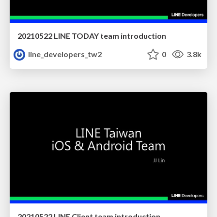
20210522 LINE TODAY team introduction
line_developers_tw2
0
3.8k
20210522 LINE Client team introduction