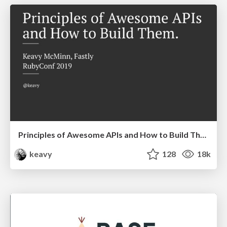
Principles of Awesome APIs and How to Build Them.
keavy
128
18k