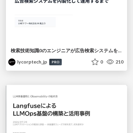
検索技術知識0のエンジニアが広告検索システムを内製化して運用するまで
lycorptech_jp
0
210
PRO