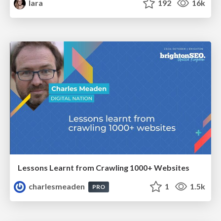
lara
192
16k
Lessons Learnt from Crawling 1000+ Websites
charlesmeaden
1
1.5k
PRO