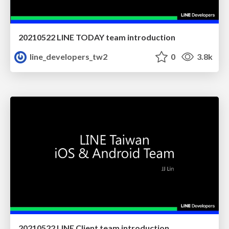
20210522 LINE TODAY team introduction
line_developers_tw2
0
3.8k
20210522 LINE Client team introduction