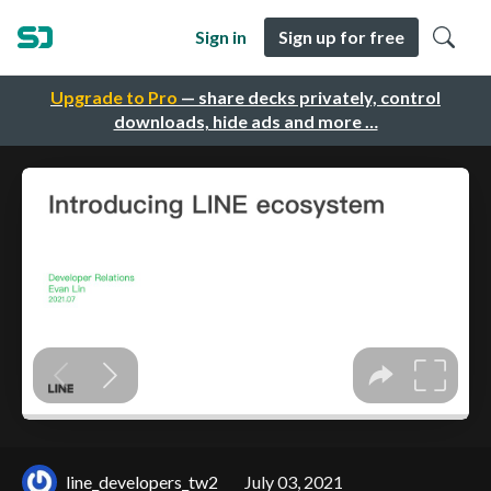
Sign in
Sign up for free
Upgrade to Pro
— share decks privately, control
downloads, hide ads and more …
line_developers_tw2
July 03, 2021