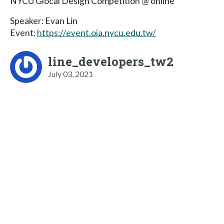
NYCU Glocal Design Competition @ online
Speaker: Evan Lin
Event:
https://event.oia.nycu.edu.tw/
line_developers_tw2
July 03, 2021