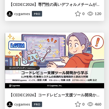
【CEDEC2026】専門性の高いデフォルメチームが挑んだ人材育成戦略 〜Cygames Academiaの企画から実施まで〜
cygames
0
120
PRO
【CEDEC2026】コードレビュー支援ツール開発から学ぶ：LLMを用いた業務システムの実践的な運用設計と誤出力対策
cygames
0
460
PRO