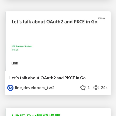
Let’s talk about OAuth2 and PKCE in Go
line_developers_tw2
1
24k