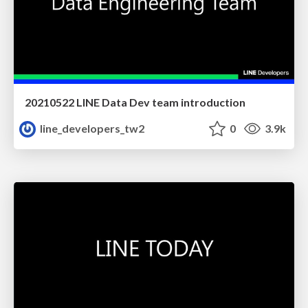
20210522 LINE Data Dev team introduction
line_developers_tw2
0
3.9k