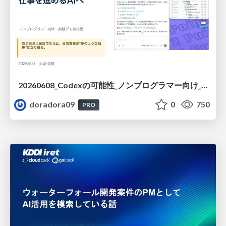
20260608_Codexの可能性_ノンプログラマー向け_大城追記
doradora09
0
750
PRO