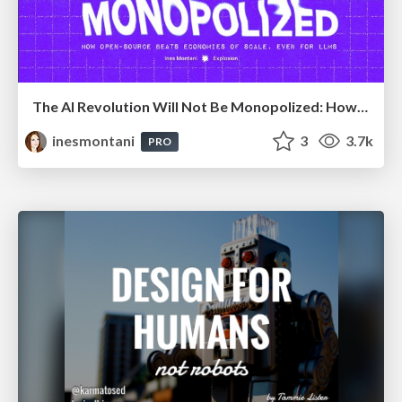
The AI Revolution Will Not Be Monopolized: How open-source beats economies of scale, even for LLMs
inesmontani
3
3.7k
PRO