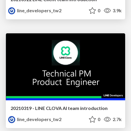
line_developers_tw2
0
3.9k
20210319 - LINE CLOVA AI team introduction
line_developers_tw2
0
2.7k