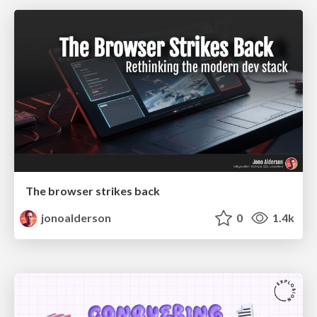
The browser strikes back
jonoalderson
0
1.4k