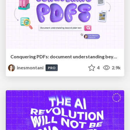
Conquering PDFs: document understanding beyond plain text
inesmontani
4
2.9k
PRO