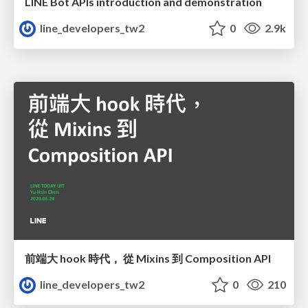
LINE Bot APIs introduction and demonstration
line_developers_tw2
0
2.9k
前端大 hook 時代， 從 Mixins 到 Composition API
line_developers_tw2
0
210