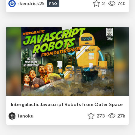
rkendrick25
2
740
PRO
Intergalactic Javascript Robots from Outer Space
tanoku
273
27k