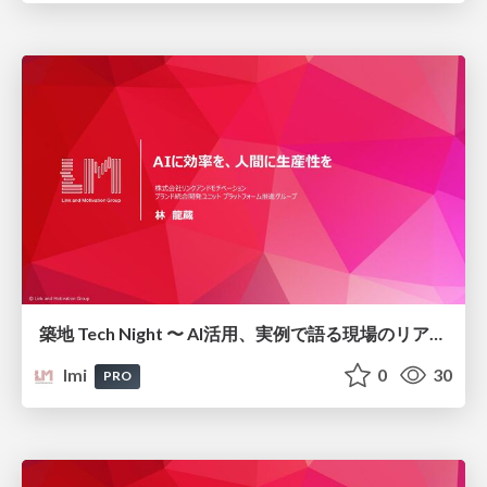
築地 Tech Night 〜 AI活用、実例で語る現場のリアル 〜/ai-efficiency-human-productivity_link-and-motivation
lmi
0
30
PRO