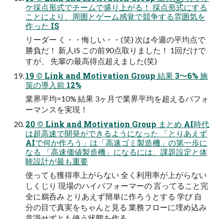
ケ採点形式でチームで盛り上がる！ 採点形式にする
ことにより、周囲とゲーム感覚で競争する雰囲気を
作った IS
リーダー く・・悔しい・・(笑) 次は今週の平均点で
勝負だ！ 新人IS この前90点取りました！ 1回だけで
すが、 先輩の最高得点超えました(笑)
19 © Link and Motivation Group 結果 3〜6% 施
策の導入前 12%
業界平均=10% 結果 3ヶ月で業界平均を超えるパフォ
ーマンスを実現！
20 © Link and Motivation Group まとめ AI時代
は超高速で開発ができるようになった 「とりあえず
AIで何か作ろう」は「高速ゴミ製造機」の第一歩に
なる 「高速価値製造機」になるには、課題設定と体
験設計が最も重要
使っても獲得率上がらない 全く利用率が上がらない
しくじり 現場のハイパフォーマーの 言ってること完
全に鵜呑み とりあえず簡単に作ろうとする 学び 自
分の目で真実をちゃんと見る 業務フローに埋め込み
意識せずとも使う状態を作る