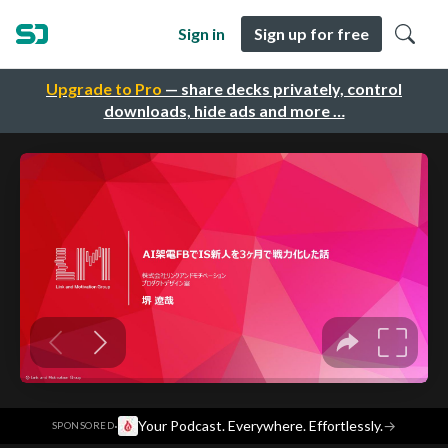
Sign in
Sign up for free
Upgrade to Pro
— share decks privately, control
downloads, hide ads and more …
·
Your Podcast. Everywhere. Effortlessly.
→
SPONSORED