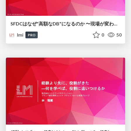
SFDCはなぜ"高額なDB"になるのか 〜現場が変わる運用設計とAI活用の実践〜/sfdc-operation-design-ai-utilization_link-and-motivation
lmi
0
50
PRO