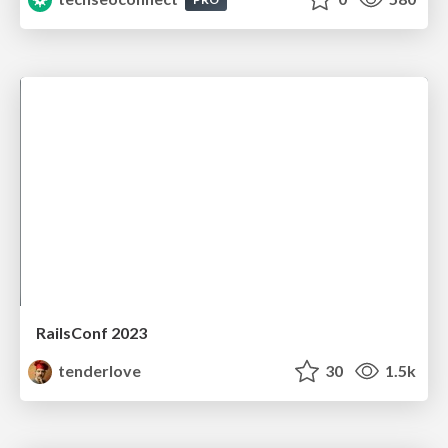
RailsConf 2023
tenderlove
30
1.5k