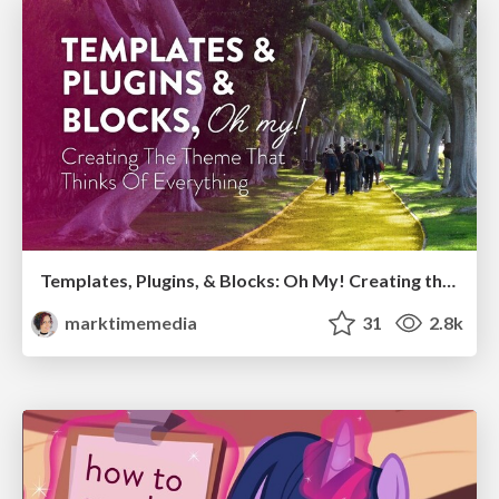
Templates, Plugins, & Blocks: Oh My! Creating the theme that thinks of everything
marktimemedia
31
2.8k