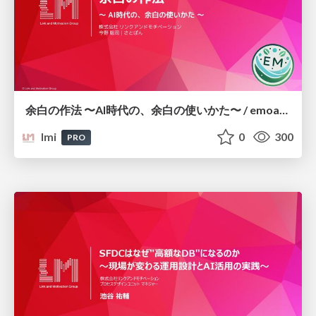
余白の作法 〜AI時代の、余白の使いかた〜 / emoasis-12-link-and-motivation
lmi
0
300
PRO