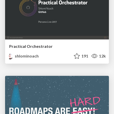
Practical Orchestrator
shlominoach
191
12k