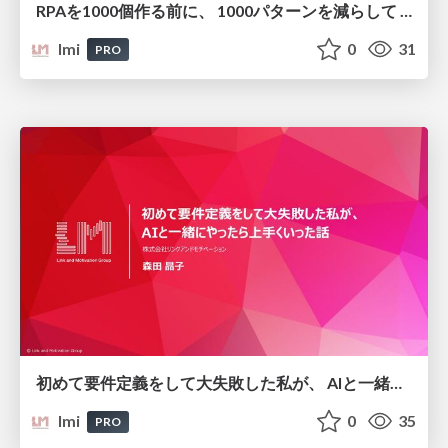
RPAを1000個作る前に、 1000パターンを減らして 40% の工数削減を実現した話
lmi
0
31
PRO
初めて要件定義をして大失敗した私が、 AIと一緒にやったら上手くいった話
lmi
0
35
PRO