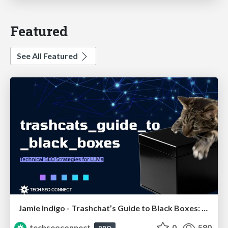
Featured
See All Featured
Jamie Indigo - Trashchat’s Guide to Black Boxes: Technical SEO Tactics for LLMs
techseoconnect
0
580
PRO