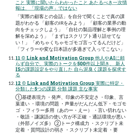
こと 実際に聞いたらわかったこと あたるべき一次情
報は、「現場の声」ではない
「実際の顧客との会話」を自分で聞くことで真の課
題がわかる 「顧客のIRをみよう」 「顧客の業界の動
向をチェックしよう」 「自社の製品理解と事例の理
解を深めよう」 「まずはスクリプト通り話せてな
い！」 「めちゃくちゃモゴモゴ言ってるんだけど」
「フィラーや変な日本語が多過ぎて入ってこない」
11 © Link and Motivation Group 他人やAIに頼
らず自分で、実際のトークを500件以上聞き、 新人
ISの課題設定をやり直した 自ら泥臭く課題を探求す
る
12 © Link and Motivation Group 実際に特定・
分類した5つの課題 分類 課題 主な事実
①基礎表現力 ・発声、印象の不安定さ ・印象、言
葉遣い ・環境の問題 ・声量がだんだん低下・モゴモ
ゴ ・フィラー多用（あのー・えー） ・言い切れない
・敬語・謙譲語の使い方が不正確 ・通話環境が悪い
（外部ノイズ多） ②トーク構成力 ・スクリプト未
定着 ・質問設計の弱さ ・スクリプト未定着 ・要