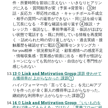
件・所要時間を冒頭に言えない ・いきなりヒアリン
グに入る ・質問順序が変（予算→背景等） ③対
話・反応力 ・即応性の低さ ・キャッチボール不成立
・相手の質問への返答ができない ・同じ話を繰り返
し冗長になる ・不要な確認を繰り返す ④仮説・ナ
レッジ力 ・仮説なし、事前準備不足 ・仮説がほぼな
い状態で電話する ・既に判明している情報を再度聞
く ・詰められた時の切り返しがない ・過去実績・接
触履歴を確認せずに電話 ⑤顧客センタリング力 ・
for you精神 ・状況察知不足 ・顧客感情への感度不足
・情報収集感・営業感が前面に出る ・相手が怪訝な
トーンになっても気付かない ・自信がなく専門性が
感じられない
13 © Link and Motivation Group 課題 使わせて
も獲得率が 上がらなかった 課題①
ハイパフォーマーの「言ってること」を元にAIアプ
リを作ったが 全く新人の獲得率は上がらなかった。
継続的な利用率が 上がらなかった 課題②
14 © Link and Motivation Group 「いいものを
作れば使ってもらえる」ではなく 「業務フローに組