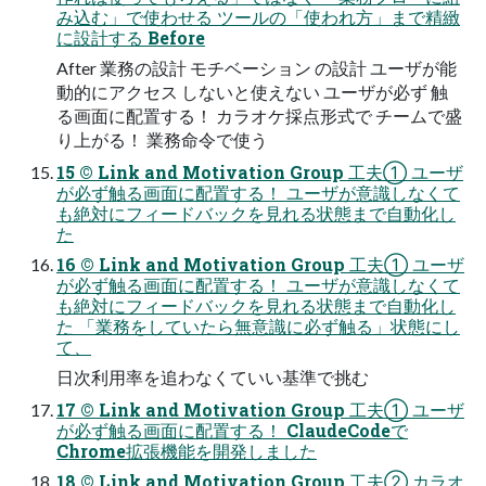
み込む」で使わせる ツールの「使われ方」まで精緻
に設計する Before
After 業務の設計 モチベーション の設計 ユーザが能
動的にアクセス しないと使えない ユーザが必ず 触
る画面に配置する！ カラオケ採点形式で チームで盛
り上がる！ 業務命令で使う
15 © Link and Motivation Group 工夫① ユーザ
が必ず触る画面に配置する！ ユーザが意識しなくて
も絶対にフィードバックを見れる状態まで自動化し
た
16 © Link and Motivation Group 工夫① ユーザ
が必ず触る画面に配置する！ ユーザが意識しなくて
も絶対にフィードバックを見れる状態まで自動化し
た 「業務をしていたら無意識に必ず触る」状態にし
て、
日次利用率を追わなくていい基準で挑む
17 © Link and Motivation Group 工夫① ユーザ
が必ず触る画面に配置する！ ClaudeCodeで
Chrome拡張機能を開発しました
18 © Link and Motivation Group 工夫② カラオ