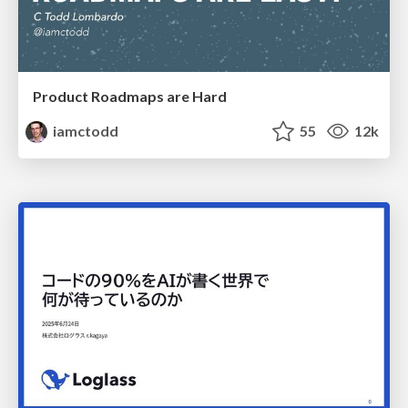
Product Roadmaps are Hard
iamctodd
55
12k