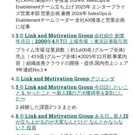
Enablementチーム立ち上げ 2025年 エンタープライ
ズ営業本部 営業企画 兼務 2026年 SalesOps &
Enablementチームリーダー 全社AX推進と営業企画
に従事
3 © Link and Motivation Group 会社紹介 創業
年月日｜2000年4月7日 上場市場 ｜東京証券取引所
プライム市場 従業員数 ｜約1,600名 (グループ全体)
売上 ｜415億 (グループ全体) ※2025年12月期 事業内
容 ｜組織改善クラウドの開発・提供 国内売上シェア
9年連続No.1 ※
© Link and Motivation Group アジェンダ
5 © Link and Motivation Group 今日話したいこ
と 1. やったこと 〜新人ISのアポ獲得率を2倍にし
た〜
2. 経験した課題2つ 3. まとめ
6 © Link and Motivation Group ある日… 新人IS
が立ち上がるのが大変なんだけど なんとかならな
い？ 役員