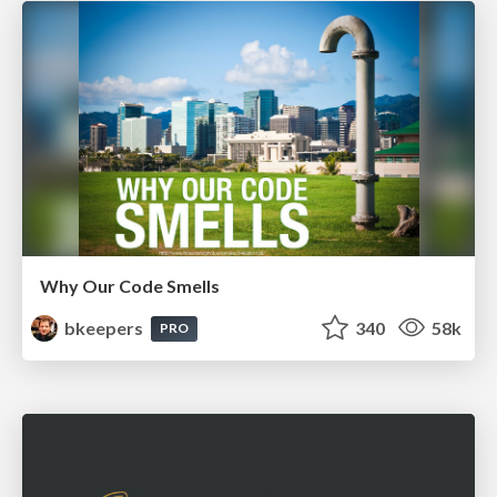
Why Our Code Smells
bkeepers
340
58k
PRO