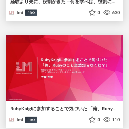
経験より先に、役割がきた —何を学べば、役割に追いつけるか/エンジニアの役割の変化に向き合うConference 2026
lmi
0
630
PRO
RubyKaigiに参加することで気づいた 「俺、Rubyのこと全然知らなくね？」/ RailsTokyo#4
lmi
0
110
PRO