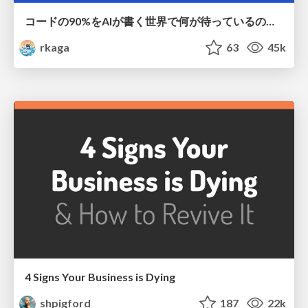
コードの90%をAIが書く世界で何が待っているのか / What awaits us in a world where 90% of the code is written by AI
rkaga
63
45k
4 Signs Your Business is Dying
shpigford
187
22k