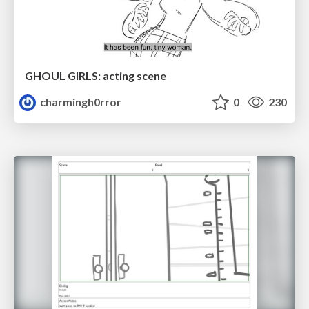
GHOUL GIRLS: acting scene
charmingh0rror
0
230