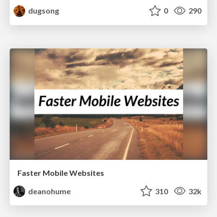
dugsong
0
290
Faster Mobile Websites
deanohume
310
32k