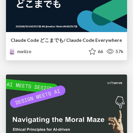
Claude Code どこまでも/ Claude Code Everywhere
nwiizo
66
57k