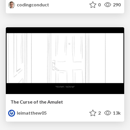
codingconduct
0
290
The Curse of the Amulet
leimatthew05
2
13k