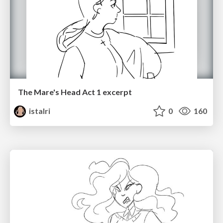
The Mare's Head Act 1 excerpt
istalri
0
160