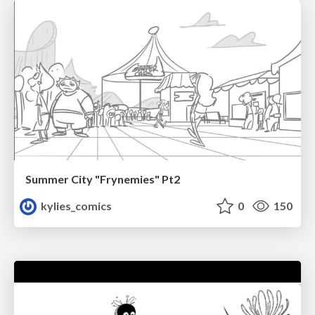
Summer City "Frynemies" Pt2
kylies_comics
0
150