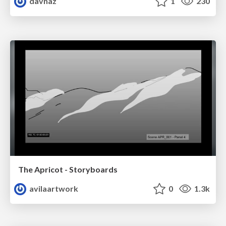
davnaz
1
230
The Apricot - Storyboards
avilaartwork
0
1.3k