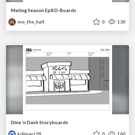
Mating Season Ep8 D-Boards
mo_the_half
0
130
Dine 'n Dash Storyboards
kdimart28
0
160