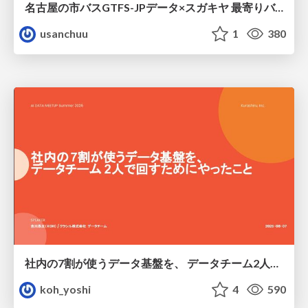
名古屋の市バスGTFS-JPデータ×スガキヤ 最寄りバス停検索をAmazon ElastiCache Serverless for Valkeyで最適化する
usanchuu
1
380
社内の7割が使うデータ基盤を、 データチーム2人で回すためにやったこと
koh_yoshi
4
590