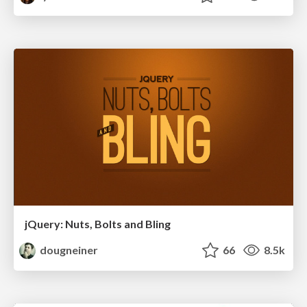
jQuery: Nuts, Bolts and Bling
dougneiner
66
8.5k