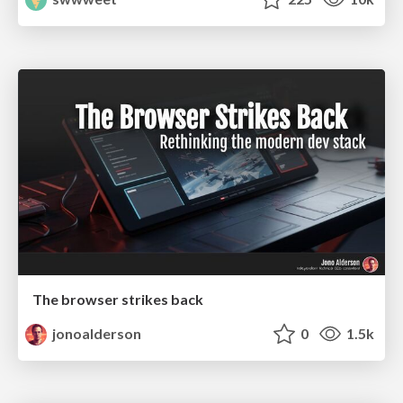
The browser strikes back
jonoalderson
0
1.5k