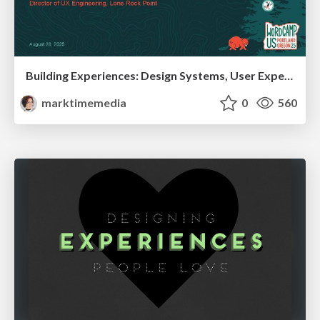
Building Experiences: Design Systems, User Experience, and Full Site Editing
marktimemedia
0
560