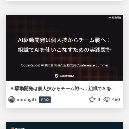
AI駆動開発は個人技からチーム戦へ：組織でAIを使いこなすための実践設計
moongift
0
460
PRO