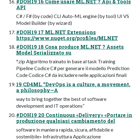
#DOH19 16 Come usare ML.NET ? Api & Tools
API
C# / F# (by code) CLI Auto-ML engine (by tool) UI VS
Model Builder (by wizard)
#DOH19 17 ML.NET Extensions
https://www.nuget.org/profiles/MLNET
#DOH19 18 Cosa produce ML.NET ? Assets
Model Serializzato su
*.zip Algoritmo trainato in base al task Training
Pipeline Codice C# per generare il modello Prediction
Code Codice C# da includere nelle applicazioni finali
19 CD4ML “DevOps is a culture, a movement,
a philosophy—A
way to bring together the best of software
development and IT operations”
#DOH19 20 Continuous «Delivery» «Portare in
produzione qualsiasi cambiamento del
software in maniera rapida, sicura, affidabile e
sostenibile» Infrastruttura Applicazione