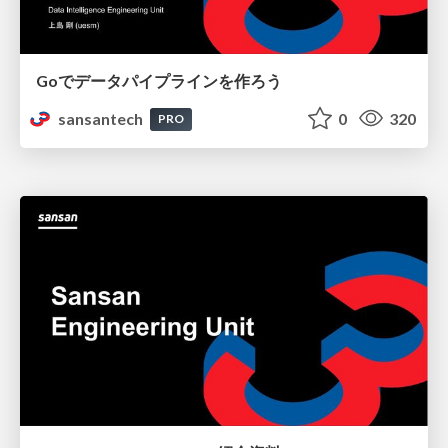
Goでデータパイプラインを作ろう
sansantech
0
320
PRO