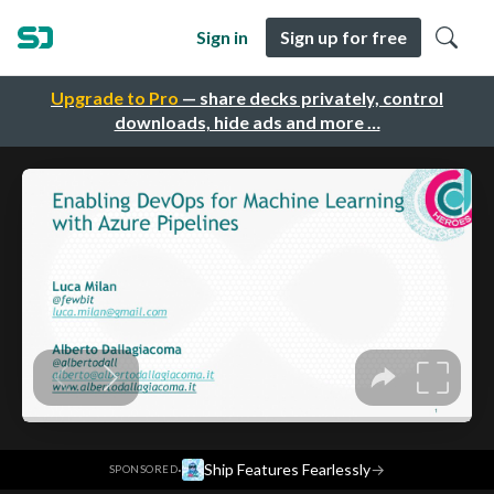
Sign in
Sign up for free
Upgrade to Pro
— share decks privately, control
downloads, hide ads and more …
·
Ship Features Fearlessly
→
SPONSORED