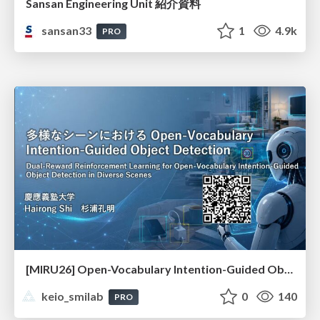
Sansan Engineering Unit 紹介資料
sansan33
1
4.9k
PRO
[MIRU26] Open-Vocabulary Intention-Guided Object Detection in Diverse Scenes
keio_smilab
0
140
PRO