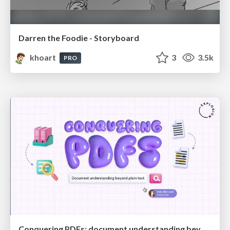
Darren the Foodie - Storyboard
khoart
3
3.5k
PRO
Conquering PDFs: document understanding beyond plain text