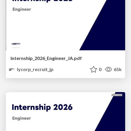
Internship_2026_Engineer_JA.pdf
lycorp_recruit_jp
0
65k