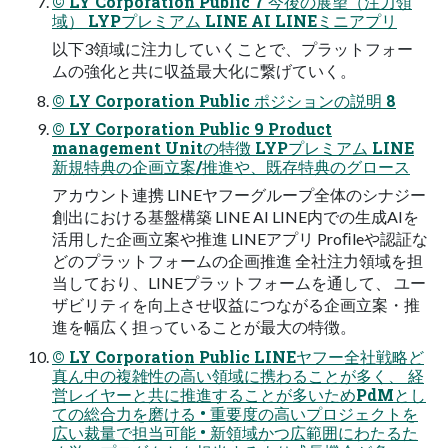
© LY Corporation Public 7 今後の展望（注⼒領
域） LYPプレミアム LINE AI LINEミニアプリ
以下3領域に注⼒していくことで、プラットフォー
ムの強化と共に収益最⼤化に繋げていく。
© LY Corporation Public ポジションの説明 8
© LY Corporation Public 9 Product
management Unitの特徴 LYPプレミアム LINE
新規特典の企画⽴案/推進や、既存特典のグロース
アカウント連携 LINEヤフーグループ全体のシナジー
創出における基盤構築 LINE AI LINE内での⽣成AIを
活⽤した企画⽴案や推進 LINEアプリ Proﬁleや認証な
どのプラットフォームの企画推進 全社注⼒領域を担
当しており、LINEプラットフォームを通して、 ユー
ザビリティを向上させ収益につながる企画⽴案・推
進を幅広く担っていることが最⼤の特徴。
© LY Corporation Public LINEヤフー全社戦略ど
真ん中の複雑性の⾼い領域に携わることが多く、 経
営レイヤーと共に推進することが多いためPdMとし
ての総合⼒を磨ける • 重要度の⾼いプロジェクトを
広い裁量で担当可能 • 新領域かつ広範囲にわたるた