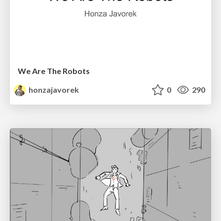
We Are The Robots
honzajavorek
0
290