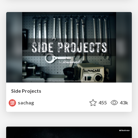
Side Projects
sachag
455
43k