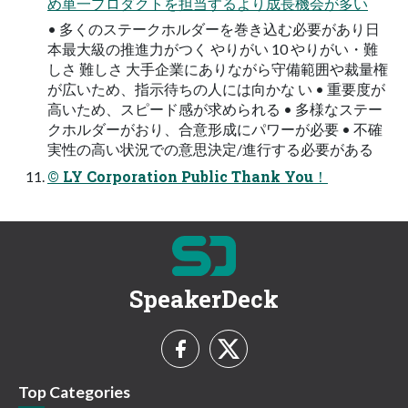
め単⼀プロダクトを担当するより成⻑機会が多い
• 多くのステークホルダーを巻き込む必要があり⽇
本最⼤級の推進⼒がつく やりがい 10 やりがい・難
しさ 難しさ ⼤⼿企業にありながら守備範囲や裁量権
が広いため、指⽰待ちの⼈には向かな い • 重要度が
⾼いため、スピード感が求められる • 多様なステー
クホルダーがおり、合意形成にパワーが必要 • 不確
実性の⾼い状況での意思決定/進⾏する必要がある
© LY Corporation Public Thank You！
SpeakerDeck
Top Categories