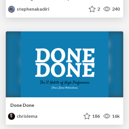
stephenakadiri
2
240
Done Done
chrislema
186
16k