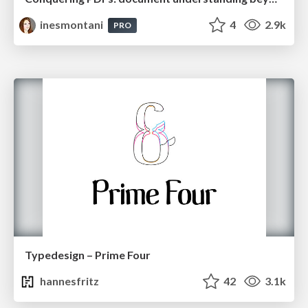
inesmontani
4
2.9k
PRO
Typedesign – Prime Four
hannesfritz
42
3.1k