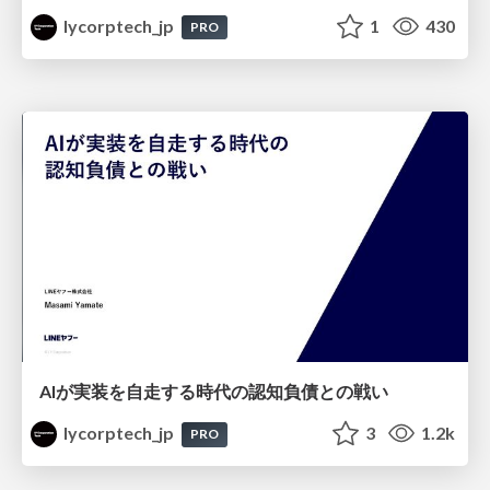
lycorptech_jp
1
430
PRO
AIが実装を自走する時代の認知負債との戦い
lycorptech_jp
3
1.2k
PRO