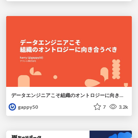
データエンジニアこそ組織のオントロジーに向き合うべき — 問いに答えるAIから、事業を動かすAIへ
gappy50
7
3.2k