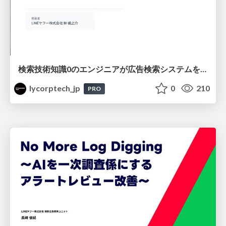
検索技術知識0のエンジニアが広告検索システムを内製化して運用するまで
lycorptech_jp
0
210
PRO