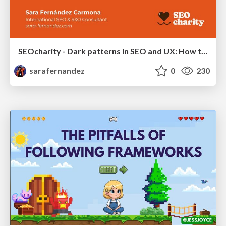
SEOcharity - Dark patterns in SEO and UX: How to avoid them and build a more ethical web
sarafernandez
0
230