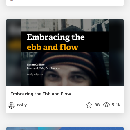
Embracing the Ebb and Flow
colly
88
5.1k