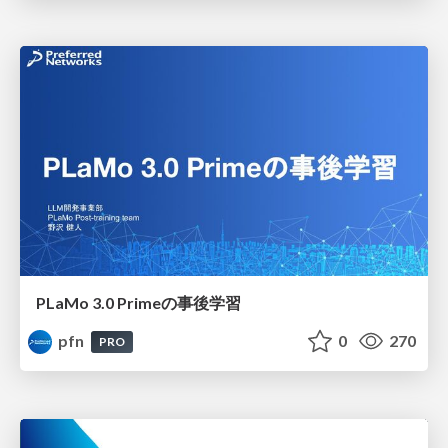
PLaMo 3.0 Primeの事後学習
pfn
0
270
PRO