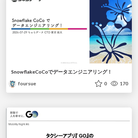
SnowflakeCoCoでデータエンジニアリング！
foursue
0
170