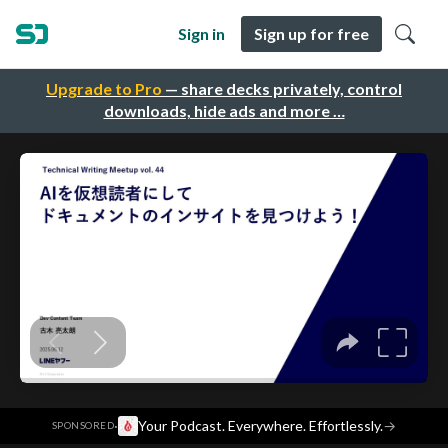
Sign in
Sign up for free
Upgrade to Pro
— share decks privately, control
downloads, hide ads and more …
·
Your Podcast. Everywhere. Effortlessly.
→
SPONSORED