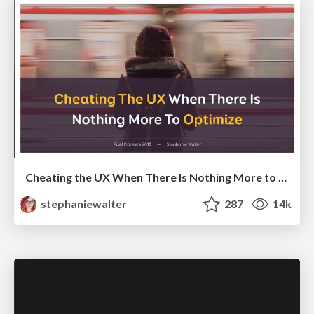
Cheating the UX When There Is Nothing More to Optimize - PixelPioneers
stephaniewalter
287
14k