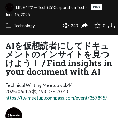
LINEヤフーTech (LY Corporation Tech)
PRO
June 16, 2025
Technology
240
0
AIを仮想読者にしてドキュ
メントのインサイトを見つ
けよう！ / Find insights in
your document with AI
Technical Writing Meetup vol.44
2025/06/12(木) 19:00 〜 20:40
https://tw-meetup.connpass.com/event/357895/