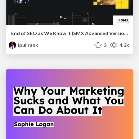
End of SEO as We Know It (SMX Advanced Version)
ipullrank
3
4.3k