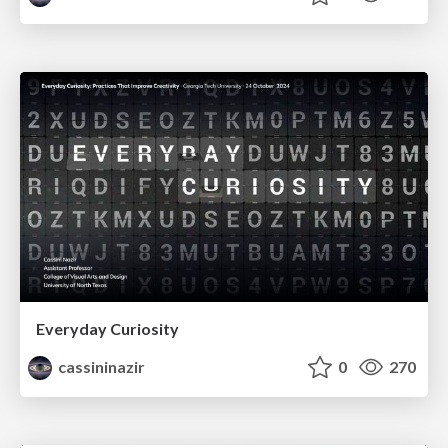
Everyday Curiosity
cassininazir
0
270