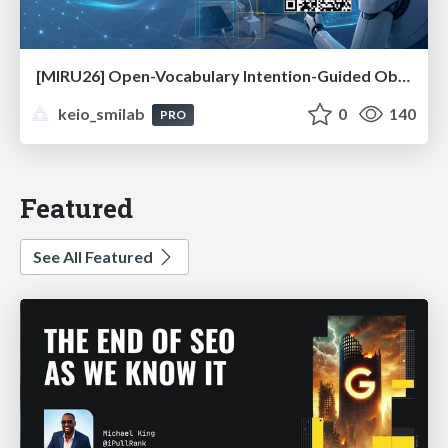
[MIRU26] Open-Vocabulary Intention-Guided Object Detection in Diverse Scenes
keio_smilab
0
140
PRO
Featured
See All Featured