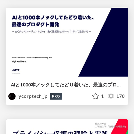
AIと1000本ノックしてたどり着いた、最速のプロダクト開発 ～toC向けAIエージェントUXを、動く選択肢とAIキャパシティで設計する～
lycorptech_jp
1
170
PRO