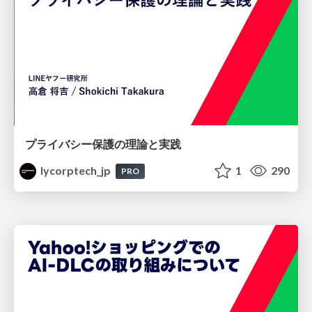
プライバシー保護の理論と実践
lycorptech_jp
1
290
PRO