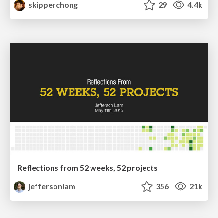
skipperchong
29
4.4k
Reflections from 52 weeks, 52 projects
jeffersonlam
356
21k