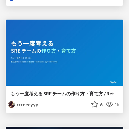
もう一度考える SRE チームの作り方・育て方 / Rethinking SRE #1: Building and Growing SRE Teams
rrreeeyyy
6
1k