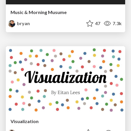
Music & Morning Musume
bryan
47
7.3k
Visualization