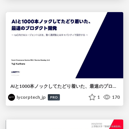
AIと1000本ノックしてたどり着いた、最速のプロダクト開発 ～toC向けAIエージェントUXを、動く選択肢とAIキャパシティで設計する～
lycorptech_jp
1
170
PRO