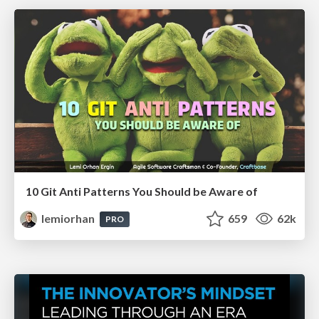
10 Git Anti Patterns You Should be Aware of
lemiorhan
659
62k
PRO