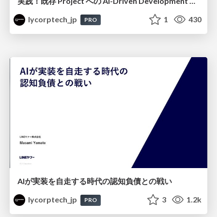
実践！既存 Project への AI-Driven Development 適用〜 一ヶ月で Project 唯一のフロントエンドエンジニアを作り出せ〜
lycorptech_jp
1
430
PRO
AIが実装を自走する時代の認知負債との戦い
lycorptech_jp
3
1.2k
PRO