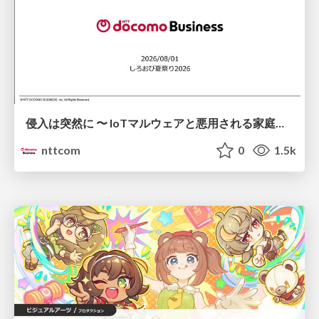
侵入は突然に 〜 IoTマルウェアと悪用される家庭の機器 ～ / When Intrusion Strikes: IoT Malware and the Abuse of Home Devices
nttcom
0
1.5k