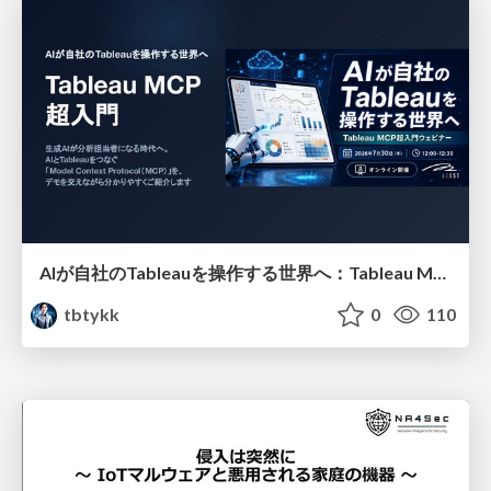
AIが自社のTableauを操作する世界へ：Tableau MCP超入門
tbtykk
0
110