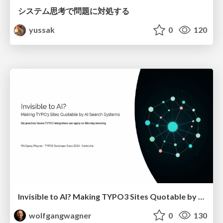
システム思考で問題に対処する
yussak
0
120
Invisible to AI? Making TYPO3 Sites Quotable by AI Search Systems
wolfgangwagner
0
130