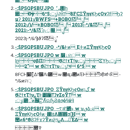
-:$PSQPSBUJPO  ࣗݾ঺հ
෋ాѸ6*5։ൃਪਐ෦8FCΞΫηγϏϦςΟνʔϜϦʔ
μʔ 2011ɿ/BWFS+BQBOגࣜձࣾೖࣾ
2012ɿ/)/+BQBOגࣜձࣾೖࣾ 2013ɿ-*/&גࣜձࣾೖࣾ
2021ɿ-*/&גࣜձࣾ ඇ্৔ ೖࣾ
2023ɿ-*/&Ϡϑʔגࣜձࣾೖࣾ
-:$PSQPSBUJPO  -*/&Ͱͷ ͜Ε·ͰͷΞΫηγϏϦςΟ
-:$PSQPSBUJPO w ෼ۀମ੍ w
اըσβΠϯϑϩϯτΤϯυ։ൃΞϓϦ։ൃ
2" w ϑϩϯτΤϯυ։ൃ෦ॺ 6*5  w
8FCͰ࣮૷͞Ε͍ͯΔ෦෼Λ୲౰ w ೔ຊڌ఺ͷΈͰ໊ऑ͕ॴଐ  -
*/&ͷମ੍
-:$PSQPSBUJPO  ΞΫηγϏϦςΟͷঢ়گ w
ϑϩϯτΤϯυྖҬͰ͸ํ਑ͳ͠ɺνΣοΫͳ͠ w
։ൃ୲౰ऀͷ஌ࣝྔʹΑͬͯରԠϨϕϧ͕όϥόϥ
-:$PSQPSBUJPO  ࠷ॳʹ΍ͬͨ͜ͱ w ษڧձ։࠵ w
ΞΫηγϏϦςΟؔ࿈ͷ࢓༷ॻΛ΋͘΋͘ಡΉ w
ࣾ಺ͷ6*ϑϨʔϜϫʔΫͷվળྫΛݕ౼ͯ͠ΈΔ w
೥ࠒ