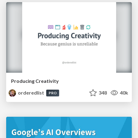
Producing Creativity
orderedlist
348
40k
PRO