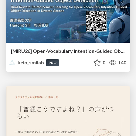
[MIRU26] Open-Vocabulary Intention-Guided Object Detection in Diverse Scenes
keio_smilab
0
140
PRO