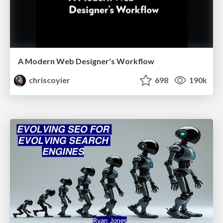
A Modern Web Designer's Workflow
chriscoyier
698
190k