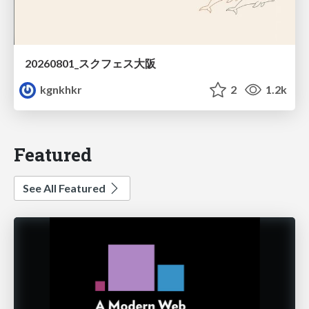
20260801_スクフェス大阪
kgnkhkr
2
1.2k
Featured
See All Featured