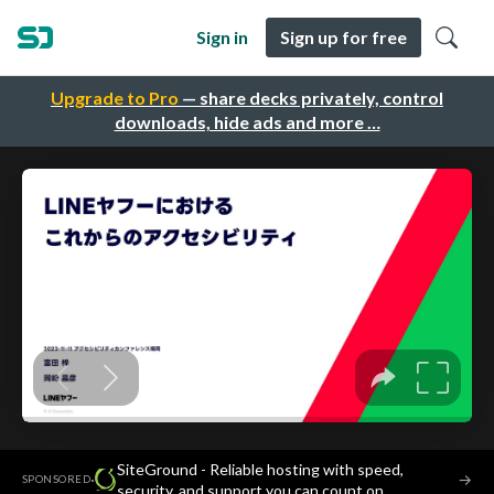
Sign in
Sign up for free
Upgrade to Pro
— share decks privately, control
downloads, hide ads and more …
SiteGround - Reliable hosting with speed,
·
→
SPONSORED
security, and support you can count on.