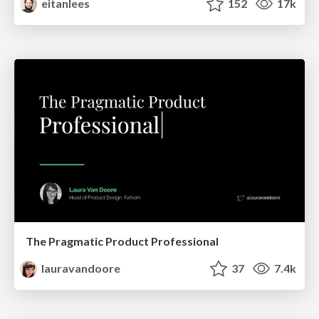
eitanlees
152
17k
The Pragmatic Product Professional
lauravandoore
37
7.4k