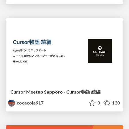
Cursor Meetup Sapporo - Cursor物語 続編
cocacola917
0
130