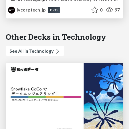
lycorptech_jp
0
97
PRO
Other Decks in Technology
See All in Technology