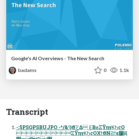
Google's AI Overviews - The New Search
badams
0
1.1k
Transcript
-:$PSQPSBUJPO -*/&Ϡϑʔʹ͓͚Δ ͜Ε͔ΒͷΞΫηγϏϦςΟ
ΞΫηγϏϦςΟΧϯϑΝϨϯε෱Ԭ
෋ాѸ Ԭ࡚থ඙