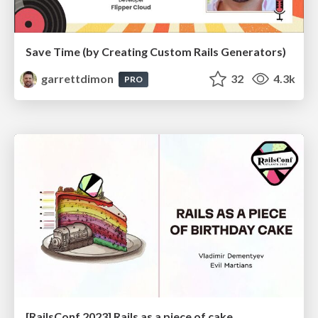
Save Time (by Creating Custom Rails Generators)
garrettdimon
32
4.3k
PRO
[RailsConf 2023] Rails as a piece of cake