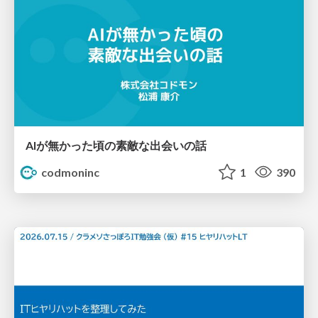
AIが無かった頃の素敵な出会いの話
codmoninc
1
390