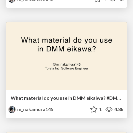
What material do you use in DMM eikaiwa? #DMM英会話 #clem_jp
m_nakamura145
1
4.8k