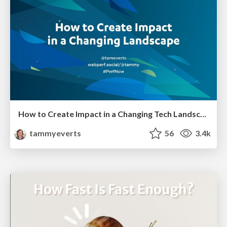
How to Create Impact in a Changing Tech Landscape [PerfNow 2023]
tammyeverts
56
3.4k