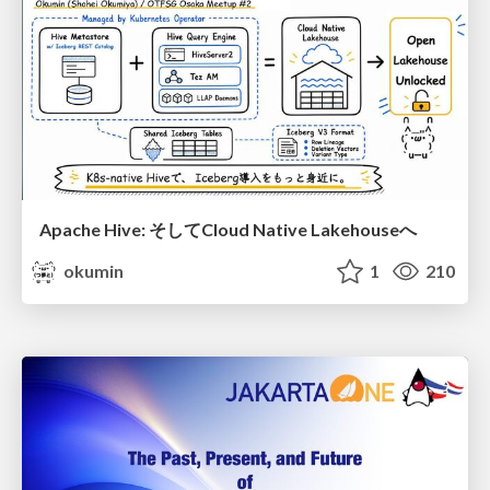
Apache Hive: そしてCloud Native Lakehouseへ
okumin
1
210