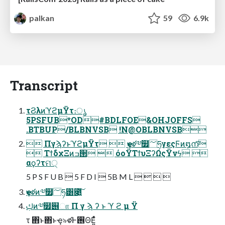
palkan
59
6.9k
Transcript
τϨλͷϓϩμΫτ։ൃ
5PSFUB*OD#BDLFOE&OHJOFFS
.BTBUP/BLBNVSB !N@OBLBNVSB
 ΠγϡʔͱϓϩμΫτ  ҿ৯ళ༧໿؅ཧγεςϜͷ໘ന͞
 ΤϯδχΞͷߏ੒  όοΫΤϯυΞʔΩςΫνϟ 
αϙʔτମ੍
5 P S F U B  5 F D I  5B M L    
ҿ৯ళͷ༧໿؅ཧ͸೉͍͠
ࢴͷ༧໿୆ா Π γ ϡ ʔ ͱ ϓ ϩ μ Ϋ
τ ΋ͱ΋ͱҿ৯ళͰ࢖ΘΕ͍ͯͨ