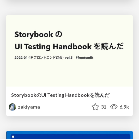
StorybookのUI Testing Handbookを読んだ
zakiyama
31
6.9k