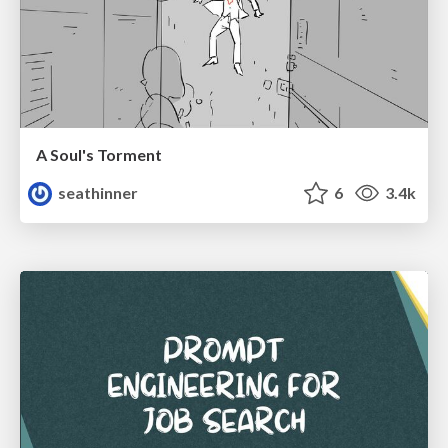
A Soul's Torment
seathinner
6
3.4k