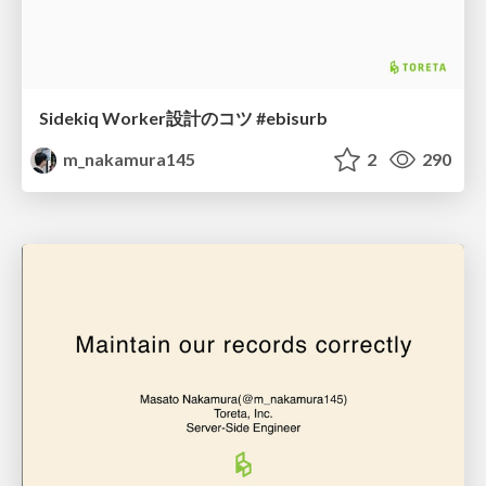
Sidekiq Worker設計のコツ #ebisurb
m_nakamura145
2
290