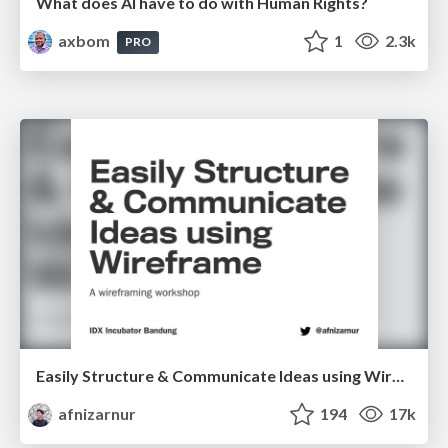
What does AI have to do with Human Rights?
axbom
1
2.3k
PRO
Easily Structure & Communicate Ideas using Wireframe
afnizarnur
194
17k