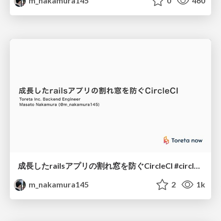
m_nakamura145
0
460
成長したrailsアプリの割れ窓を防ぐCircleCI #circlecijp
m_nakamura145
2
1k