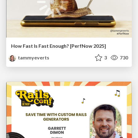
How Fast Is Fast Enough? [PerfNow 2025]
tammyeverts
3
730