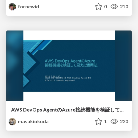
fornewid
0
210
AWS DevOps AgentのAzure接続機能を検証して見えた活用法／Use Cases Verified for the AWS DevOps Agent's Azure Connectivity Feature
masakiokuda
1
220