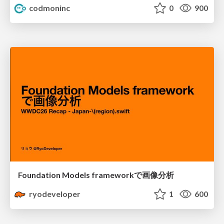
codmoninc
0
900
Foundation Models frameworkで画像分析
ryodeveloper
1
600