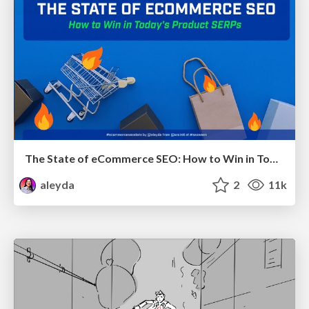
The State of eCommerce SEO: How to Win in Today's Products SERPs - #SEOweek
aleyda
2
11k