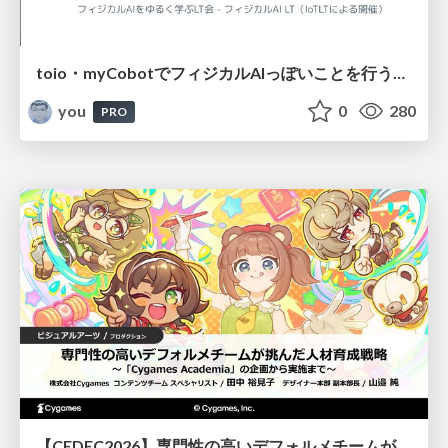
toio・myCobotでフィジカルAIっぽいことを行うための検討（とりあえず調査） / フィジカルAI LT（IoTLTによる開催）
you
0
280
PRO
【CEDEC2026】専門性の高いデフォルメチームが挑んだ人材育成戦略 〜Cygames Academiaの企画から実施まで〜