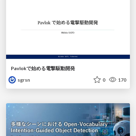
Pavlokで始める電撃駆動開発
sgrsn
0
170