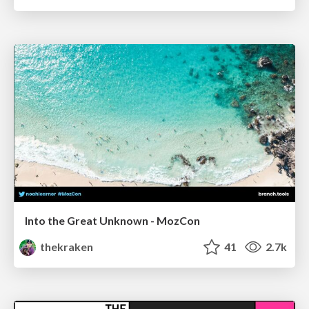
Into the Great Unknown - MozCon
thekraken
41
2.7k