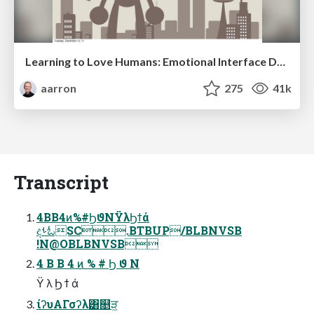
Learning to Love Humans: Emotional Interface Design
aarron
275
41k
Transcript
4BB4ͷ%#ϦϑΝΫλϦϯά
දࢀಓSC.BTBUP/BLBNVSB
!N@OBLBNVSB
4 B B 4 ͷ % # Ϧ ϑ Ν
Ϋ λ Ϧ ϯ ά
ίʔυΑΓσʔλ͸௕ੜ͖