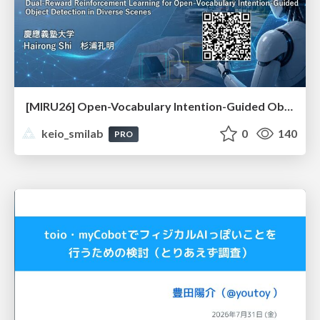
[MIRU26] Open-Vocabulary Intention-Guided Object Detection in Diverse Scenes
keio_smilab
0
140
PRO