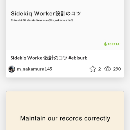
Sidekiq Worker設計のコツ #ebisurb
m_nakamura145
2
290