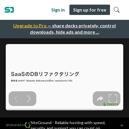
Sign in
Sign up for free
Upgrade to Pro
— share decks privately, control
downloads, hide ads and more …
SiteGround - Reliable hosting with speed,
·
→
SPONSORED
security, and support you can count on.