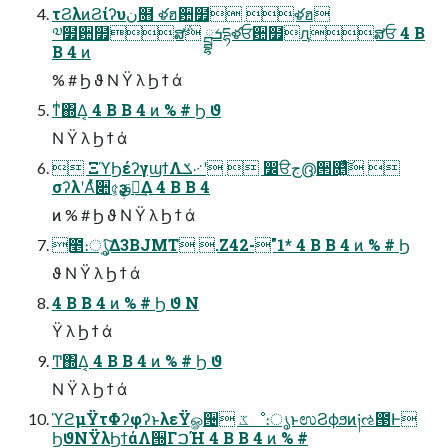
τϨλͷϨίʔυن໛ ళฮ਺໿ ళฮ
༧໿਺໿ສ݅ ྦྷܭདྷళਓ਺໿ԯສਓ 4 B
B 4 ͷ
% # Ϧ ϑ Ν Ϋ λ Ϧ ϯ ά
ͳͥ΍Δ͔ 4 B B 4 ͷ % # Ϧ ϑ
Ν Ϋ λ Ϧ ϯ ά
 ΞϓϦέʔγϣϯΛݎ࿚ʹ  ෼ੳج൫͕੒௕͖ͯͨ͠ 
σʔλʹΑͬͯ૊৫͕ҙࢥܾఆ͢Δ 4 B B 4
ͷ % # Ϧ ϑ Ν Ϋ λ Ϧ ϯ ά
೥։ൃ͍ͯ͠Δ3BJMT .Z42-"1* 4 B B 4 ͷ % # Ϧ
ϑ Ν Ϋ λ Ϧ ϯ ά
4 B B 4 ͷ % # Ϧ ϑ Ν
Ϋ λ Ϧ ϯ ά
Ͳ͏΍Δ͔ 4 B B 4 ͷ % # Ϧ ϑ
Ν Ϋ λ Ϧ ϯ ά
ϓϩμΫτΦʔφʔͱλεΫௐ੔ ػೳ։ൃͱಉϨϕϧͷ༏ઌ౓Ͱ
ϦϑΝΫλϦϯάΛ੝ΓࠐΉ 4 B B 4 ͷ % #