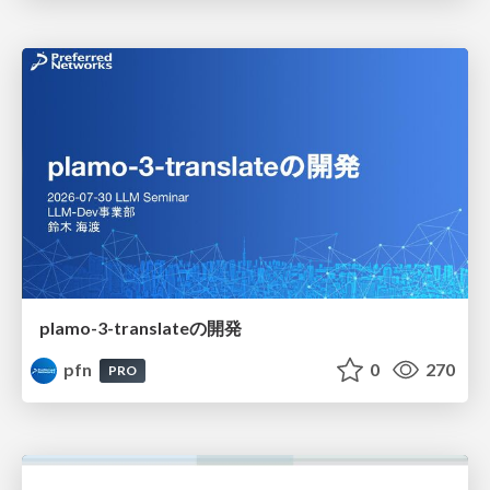
plamo-3-translateの開発
pfn
0
270
PRO