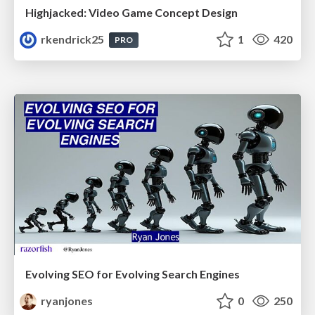
Highjacked: Video Game Concept Design
rkendrick25
1
420
PRO
Evolving SEO for Evolving Search Engines
ryanjones
0
250