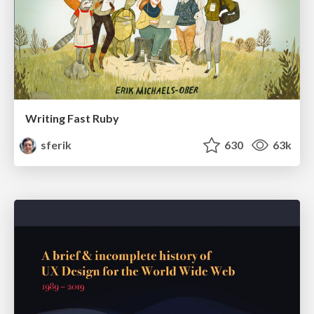
Writing Fast Ruby
sferik
630
63k