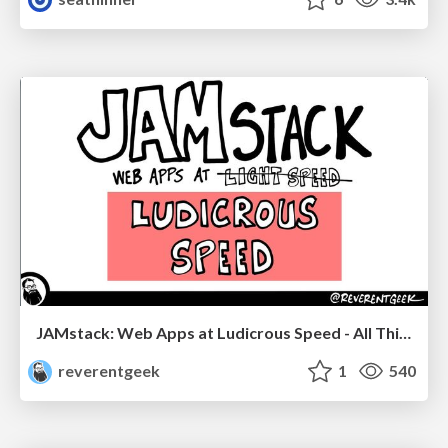
JAMstack: Web Apps at Ludicrous Speed - All Things Open 2022
reverentgeek
1
540