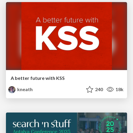
A better future with KSS
kneath
240
18k