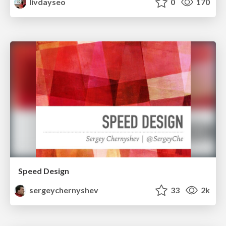
livdayseo
0
170
Speed Design
sergeychernyshev
33
2k