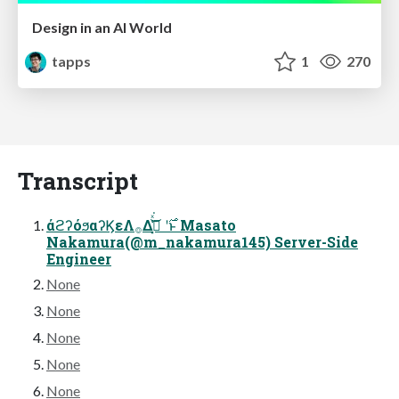
Design in an AI World
tapps
1
270
Transcript
άϩʔόϧαʔϏεΛ࡞Δ࣌ʹ ߟ͓͑ͯ͘͜ͱ Masato
Nakamura(@m_nakamura145) Server-Side
Engineer
None
None
None
None
None