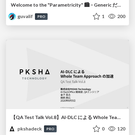
Welcome to the "Parametricity" 🏙️ − Generic だけど Specific な世界 −
guvalif
1
200
PRO
【QA Test Talk Vol.8】AI-DLC による Whole Team Approach の加速
pkshadeck
0
120
PRO