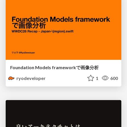
Foundation Models frameworkで画像分析
ryodeveloper
1
600