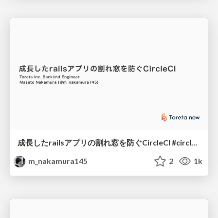
成長したrailsアプリの割れ窓を防ぐCircleCI #circlecijp
m_nakamura145
2
1k