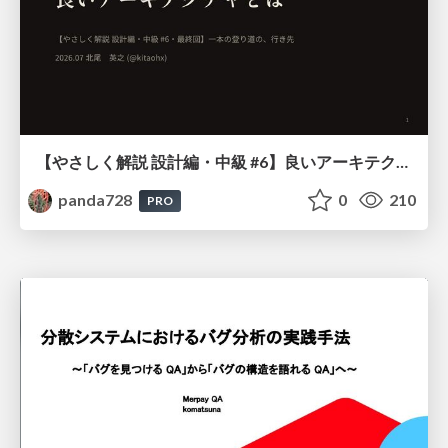
【やさしく解説 設計編・中級 #6】良いアーキテクチャとは ～ 一本の登り道の、行き先 ～
panda728
0
210
PRO