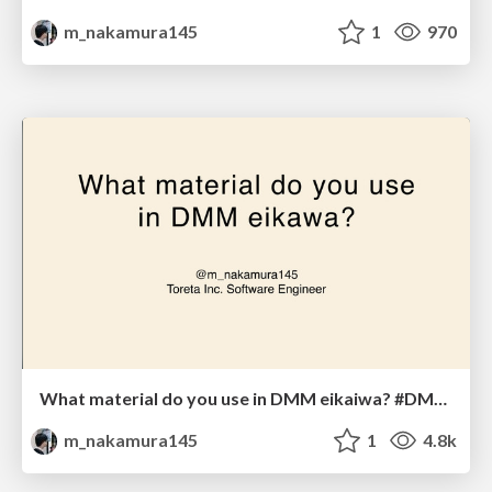
m_nakamura145
1
970
What material do you use in DMM eikaiwa? #DMM英会話 #clem_jp
m_nakamura145
1
4.8k