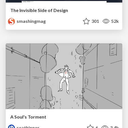
The Invisible Side of Design
smashingmag
301
52k
A Soul's Torment
seathinner
6
3.4k