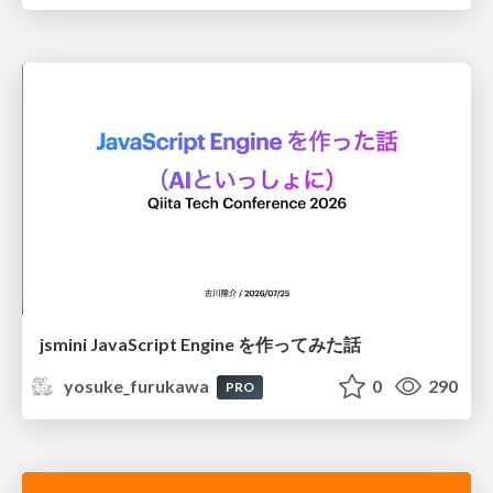
jsmini JavaScript Engine を作ってみた話
yosuke_furukawa
0
290
PRO