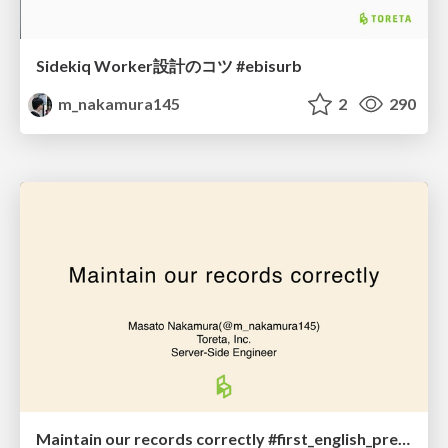
Sidekiq Worker設計のコツ #ebisurb
m_nakamura145
2
290
Maintain our records correctly #first_english_presentation