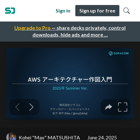
Sign in
Sign up for free
Upgrade to Pro
— share decks privately, control
downloads, hide ads and more …
Kohei "Max" MATSUSHITA
June 24, 2025