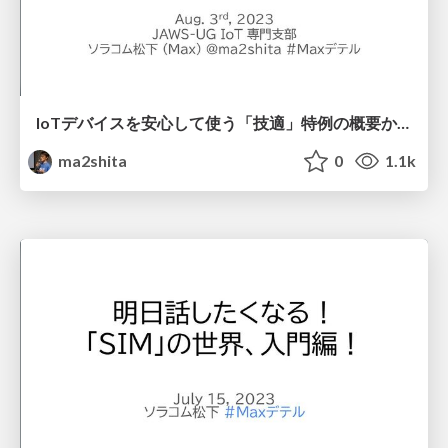
IoTデバイスを安心して使う「技適」特例の概要から届出～廃止まで && Amazon Monitronのご紹介/telec-and-amazon-monitron
ma2shita
0
1.1k