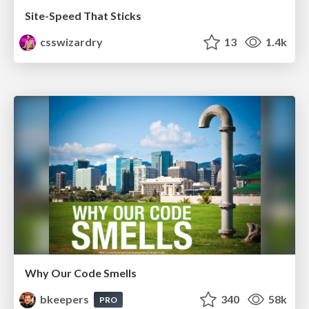
Site-Speed That Sticks
csswizardry
13
1.4k
Why Our Code Smells
bkeepers
340
58k
PRO