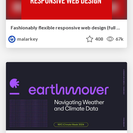
Fashionably flexible responsive web design (full day workshop)
malarkey
408
67k