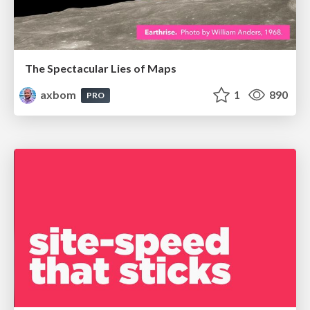
The Spectacular Lies of Maps
axbom
1
890
PRO