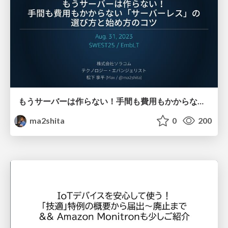
もうサーバーは作らない！手間も費用もかからない「サーバーレス」の選び方と始め方のコツ/lets-serverless
ma2shita
0
200