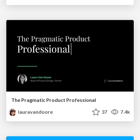
The Pragmatic Product Professional
lauravandoore
37
7.4k