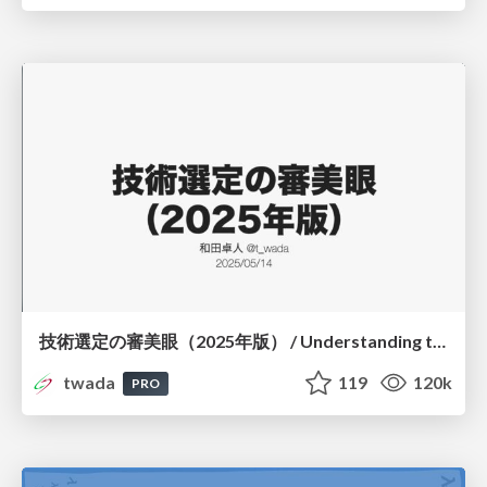
技術選定の審美眼（2025年版） / Understanding the Spiral of Technologies 2025 edition
twada
119
120k
PRO