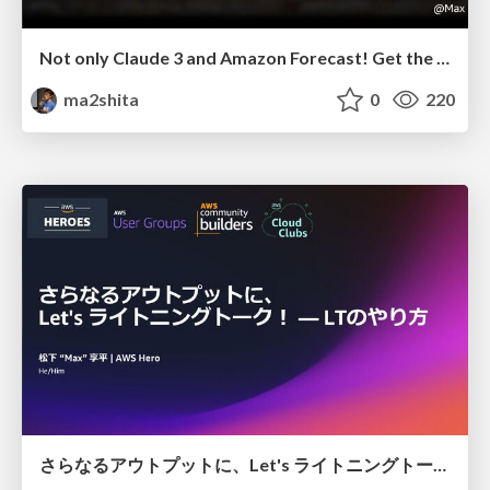
Not only Claude 3 and Amazon Forecast! Get the Future by Chronos of Amazon's Time series FM/get-the-future-by-chronos-of-amazons-time series-fm
ma2shita
0
220
さらなるアウトプットに、Let's ライトニングトーク！ ― LTのやり方