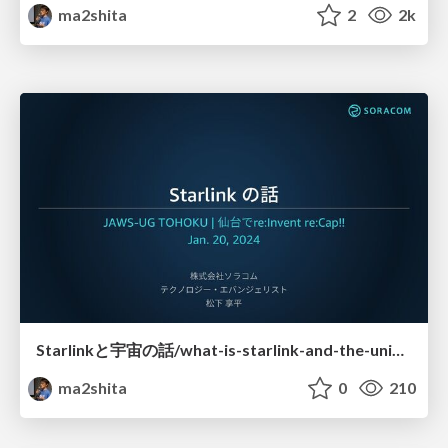
ma2shita
2
2k
Starlinkと宇宙の話/what-is-starlink-and-the-universe
ma2shita
0
210