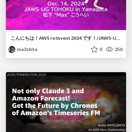
こんにちは！AWS re:Invent 2024 です！/JAWS-UG TOHOKU-hi-threre-aws-reinvent-2024-1
ma2shita
0
250