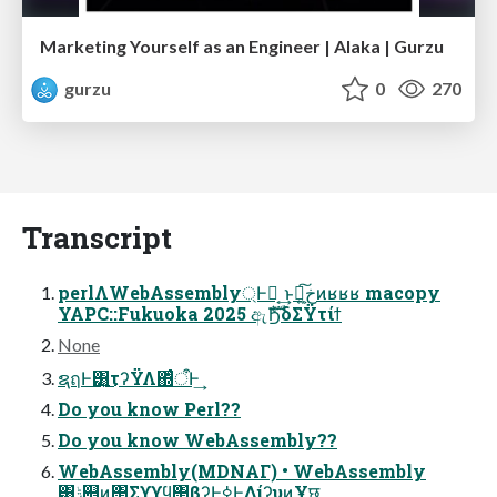
Marketing Yourself as an Engineer | Alaka | Gurzu
gurzu
0
270
Transcript
perlΛWebAssembly্Ͱಈ͔ ͢ͱԿ͕خ͍͠ͷʁʁʁ macopy
YAPC::Fukuoka 2025 ඇެࣜϦδΣΫτίϯ
None
ຊฤͰ͸͜͏͍͏τʔΫΛ΍ͬͨऀͰ͢
Do you know Perl??
Do you know WebAssembly??
WebAssembly(MDNΑΓ) • WebAssembly
͸ݱ୅ͷ΢Σϒϒϥ΢βʔͰ࣮ߦͰ͖ΔίʔυͷҰछ