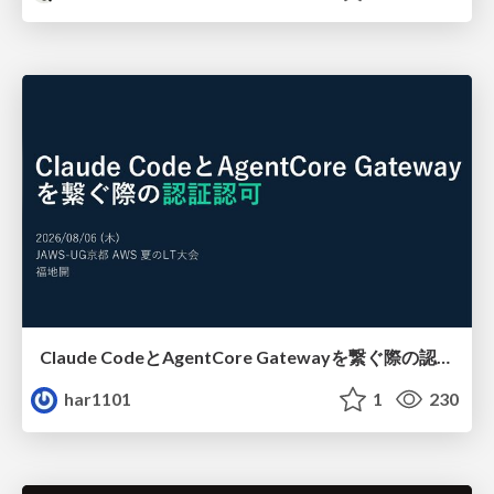
Claude CodeとAgentCore Gatewayを繋ぐ際の認証認可 / Authentication and authorization when connecting Claude Code with AgentCore Gateway
har1101
1
230