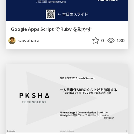
Google Apps Script で Ruby を動かす
kawahara
0
130