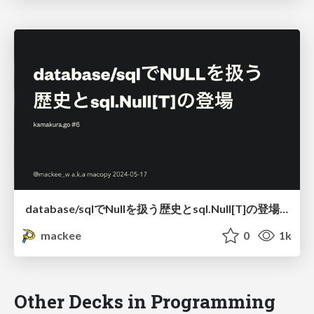
database/sqlでNullを扱う歴史とsql.Null[T]の登場 / sql.Null[T] history
mackee
0
1k
Other Decks in Programming