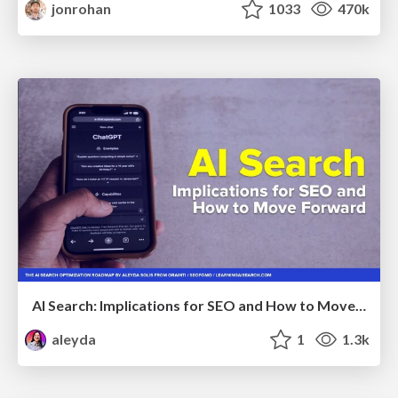
jonrohan
1033
470k
AI Search: Implications for SEO and How to Move Forward - #ShenzhenSEOConference
aleyda
1
1.3k