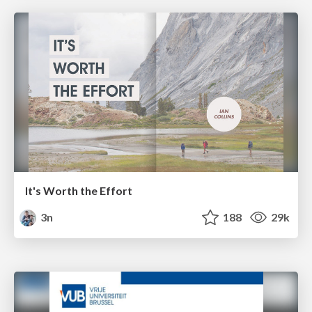
It's Worth the Effort
3n
188
29k