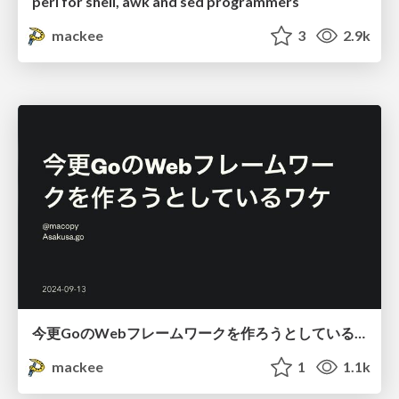
perl for shell, awk and sed programmers
mackee
3
2.9k
今更GoのWebフレームワークを作ろうとしているワケ / Why am I trying to create a Go web framework now?
mackee
1
1.1k