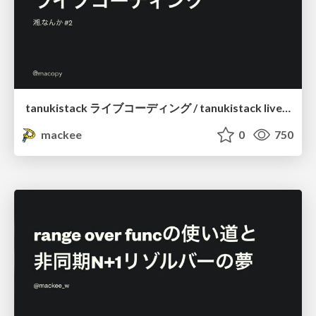
tanukistack ライブコーディング / tanukistack live-coding
mackee
0
750