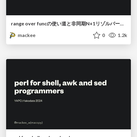
range over funcの使い道と非同期N+1リゾルバーの夢 / about a range over func
mackee
0
1.2k