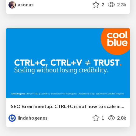
asonas
2
2.3k
SEO Brein meetup: CTRL+C is not how to scale international SEO
lindahogenes
1
2.8k