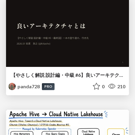
【やさしく解説 設計編・中級 #6】良いアーキテクチャとは ～ 一本の登り道の、行き先 ～
panda728
0
210
PRO