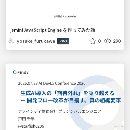
jsmini JavaScript Engine を作ってみた話
yosuke_furukawa
0
290
PRO