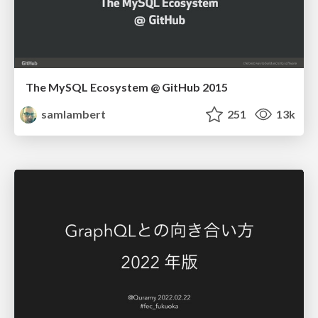
The MySQL Ecosystem @ GitHub 2015
samlambert
251
13k