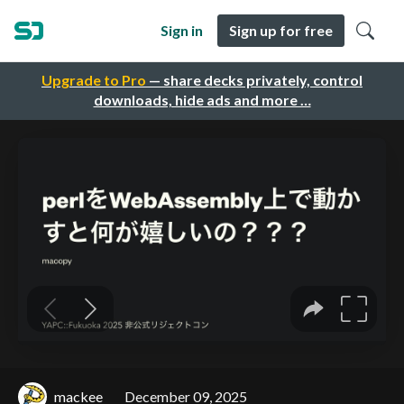
Sign in
Sign up for free
Upgrade to Pro
— share decks privately, control
downloads, hide ads and more …
mackee
December 09, 2025