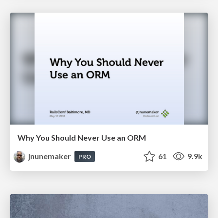
Why You Should Never Use an ORM
jnunemaker
61
9.9k
PRO