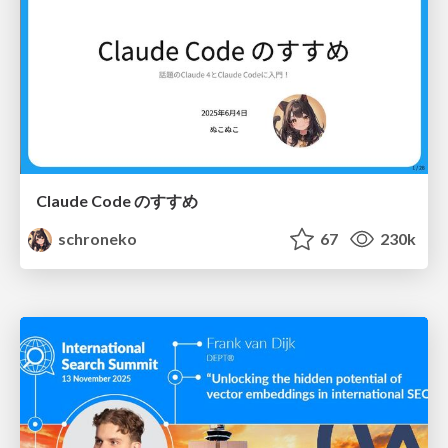
Claude Code のすすめ
schroneko
67
230k