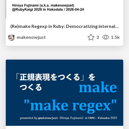
(Re)make Regexp in Ruby: Democratizing internals for the JIT
makenowjust
3
1.5k