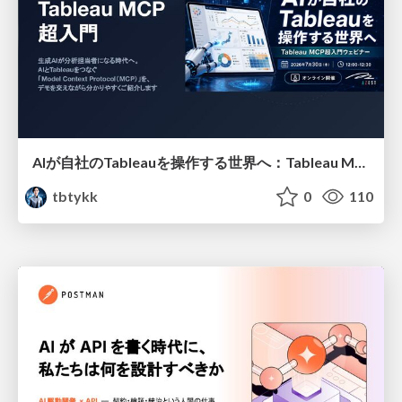
AIが自社のTableauを操作する世界へ：Tableau MCP超入門
tbtykk
0
110