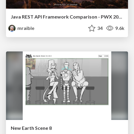
Java REST API Framework Comparison - PWX 2021
mraible
34
9.6k
New Earth Scene 8