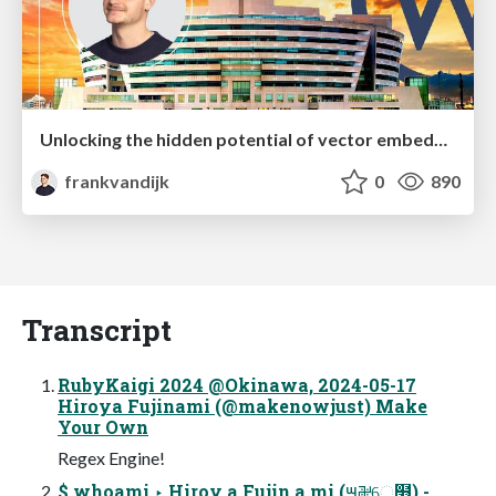
Unlocking the hidden potential of vector embeddings in international SEO
frankvandijk
0
890
Transcript
RubyKaigi 2024 @Okinawa, 2024-05-17
Hiroya Fujinami (@makenowjust) Make
Your Own
Regex Engine!
$ whoami ‣ Hiroy a Fujin a mi (౻࿘େ໻) -