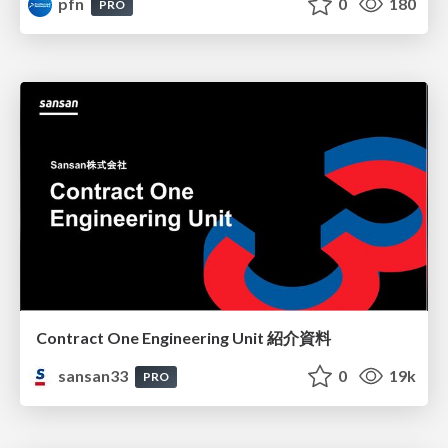
pfn
0
180
PRO
Contract One Engineering Unit 紹介資料
sansan33
0
19k
PRO