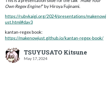
This is a presentation slide for the talk "
Make Your
Own Regex Engine!
" by Hiroya Fujinami.
https://rubykaigi.org/2024/presentations/makenowj
ust.html#day3
kantan-regex book:
https://makenowjust.github.io/kantan-regex-book/
TSUYUSATO Kitsune
May 17, 2024