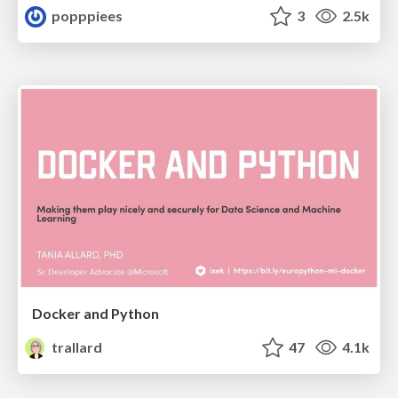
popppiees
3
2.5k
Docker and Python
trallard
47
4.1k