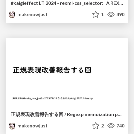
#kaigieffect LT 2024 - rexml-css_selector: A REXML extension for supporting CSS selector
makenowjust
1
490
正規表現改善報告する回 / Regexp memoization progress report
makenowjust
2
740