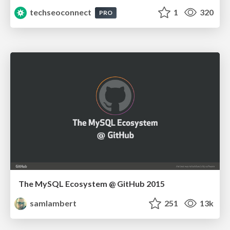
techseoconnect
1
320
PRO
The MySQL Ecosystem @ GitHub 2015
samlambert
251
13k