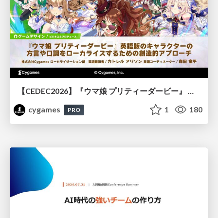
【CEDEC2026】『ウマ娘 プリティーダービー』 英語版のキャラクターの方言や口調をローカライズするための創造的アプローチ
cygames
1
180
PRO