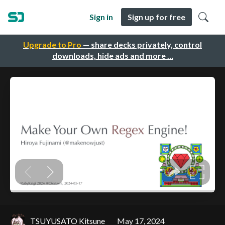
Sign in
Sign up for free
Upgrade to Pro
— share decks privately, control
downloads, hide ads and more …
TSUYUSATO Kitsune
May 17, 2024