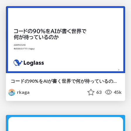
コードの90%をAIが書く世界で何が待っているのか / What awaits us in a world where 90% of the code is written by AI
rkaga
63
45k