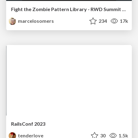
Fight the Zombie Pattern Library - RWD Summit 2016
marcelosomers
234
17k
RailsConf 2023
tenderlove
30
1.5k