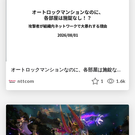
オートロックマンションなのに、各部屋は施錠なし！？ 攻撃者が組織内ネットワークで大暴れする理由 / The Front Door Is Locked, but the Rooms Are Wide Open: Why Attackers Move Freely Inside Enterprise Networks
nttcom
1
1.6k