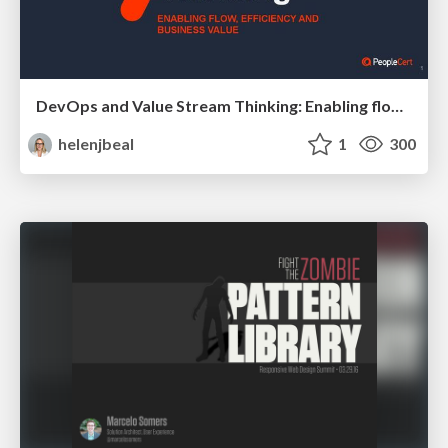
DevOps and Value Stream Thinking: Enabling flow, efficiency and business value
helenjbeal
1
300