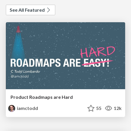
See All Featured
Product Roadmaps are Hard
iamctodd
55
12k