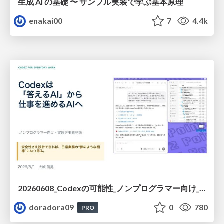
生成 AI の基礎 〜 サンプル実装で学ぶ基本原理
enakai00
7
4.4k
20260608_Codexの可能性_ノンプログラマー向け_大城追記
doradora09
0
780
PRO