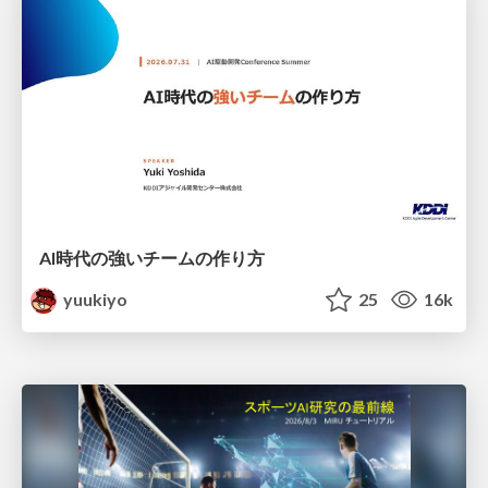
AI時代の強いチームの作り方
yuukiyo
25
16k