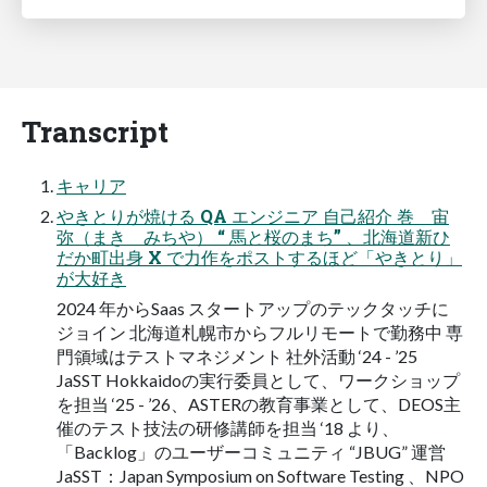
Transcript
キャリア
やきとりが焼ける QA エンジニア 自⼰紹介 巻 宙
弥（まき みちや） “ 馬と桜のまち” 、北海道新ひ
だか町出身 X で力作をポストするほど「やきとり」
が⼤好き
2024 年からSaas スタートアップのテックタッチに
ジョイン 北海道札幌市からフルリモートで勤務中 専
門領域はテストマネジメント 社外活動 ‘24 - ’25
JaSST Hokkaidoの実行委員として、ワークショップ
を担当 ‘25 - ’26、ASTERの教育事業として、DEOS主
催のテスト技法の研修講師を担当 ‘18 より、
「Backlog」のユーザーコミュニティ “JBUG” 運営
JaSST：Japan Symposium on Software Testing 、NPO