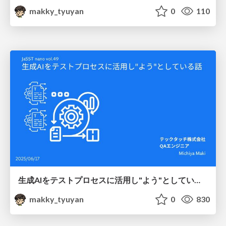
makky_tyuyan
0
110
生成AIをテストプロセスに活用し"よう"としている話 #jasstnano
makky_tyuyan
0
830