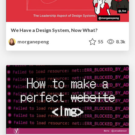
We Have a Design System, Now What?
morganepeng
55
8.3k