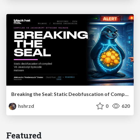
Breaking the Seal: Static Deobfuscation of Compiled V8 JavaScript Bytecode Malware
hshrzd
0
620
Featured