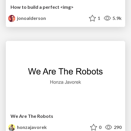
How to build a perfect <img>
jonoalderson
1
5.9k
We Are The Robots
honzajavorek
0
290