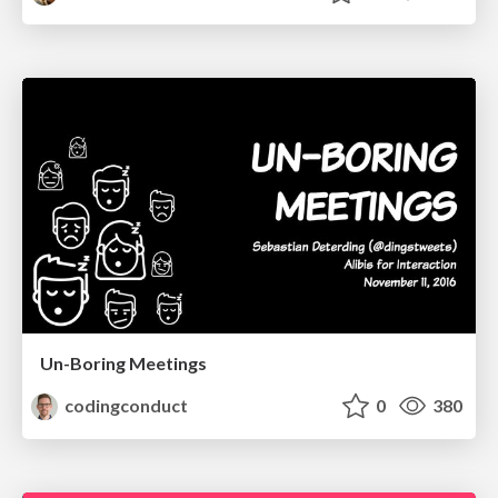
Un-Boring Meetings
codingconduct
0
380