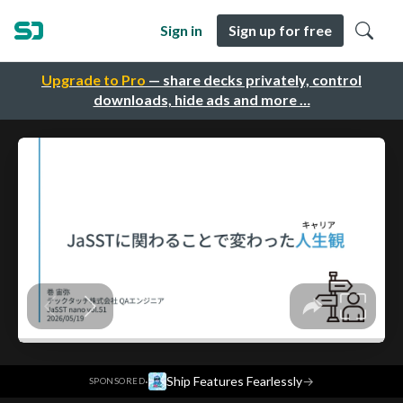
Sign in
Sign up for free
Upgrade to Pro
— share decks privately, control
downloads, hide ads and more …
·
Ship Features Fearlessly
→
SPONSORED