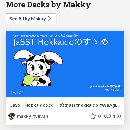
More Decks by Makky
See All by Makky
JaSST Hokkaidoのすゝめ #jassthokkaido #WaAgileTesting
makky_tyuyan
0
110