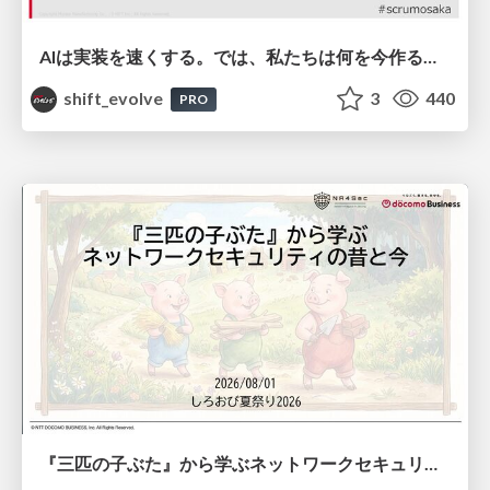
AIは実装を速くする。では、私たちは何を今作るべきか？－立場を越えてリリースに向き合ったチーム開発の実践 / 20260801 Hiromi Nakaya and Naoki Takahashi
shift_evolve
3
440
PRO
『三匹の子ぶた』から学ぶネットワークセキュリティの昔と今 / Network Security: Then and Now Through the Lens of The Three Little Pigs