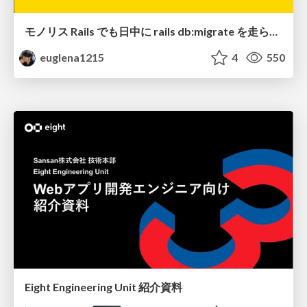
モノリス Rails でも日中に rails db:migrate を走らせたい！ / Daytime rails db:migrate on Monolithic Rails!
euglena1215
4
550
Eight Engineering Unit 紹介資料