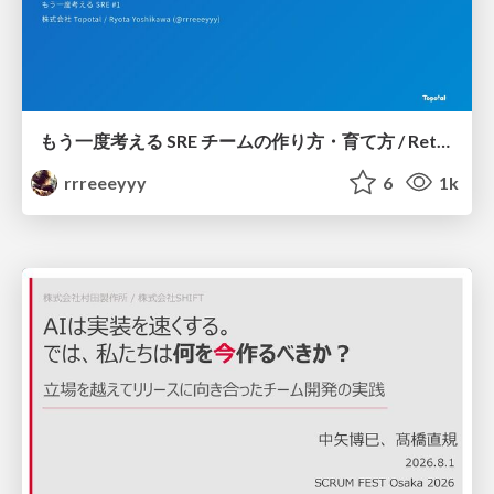
もう一度考える SRE チームの作り方・育て方 / Rethinking SRE #1: Building and Growing SRE Teams
rrreeeyyy
6
1k