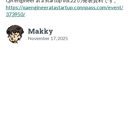
QA engineer at a Startup vol.22 の発表資料です。
https://qaengineeratastartup.connpass.com/event/
373950/
Makky
November 17, 2025