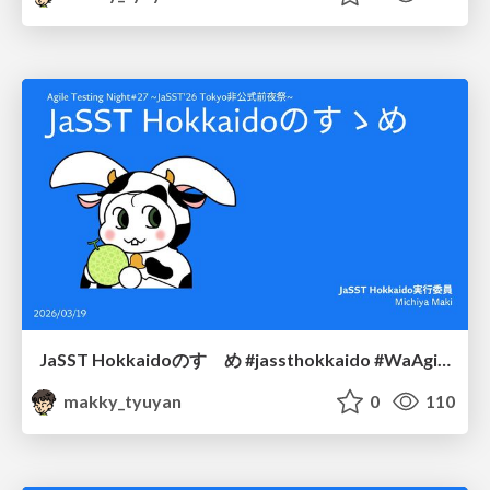
JaSST Hokkaidoのすゝめ #jassthokkaido #WaAgileTesting
makky_tyuyan
0
110