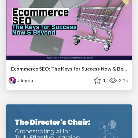
Ecommerce SEO: The Keys for Success Now & Beyond - #SERPConf2024
aleyda
1
2.1k