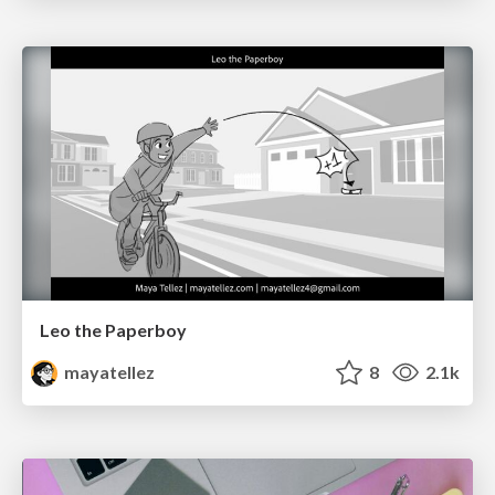
Leo the Paperboy
mayatellez
8
2.1k