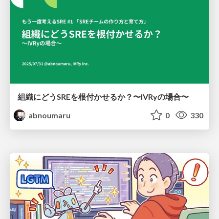
組織にどうSREを根付かせるか？〜IVRyの場合〜
abnoumaru
0
330