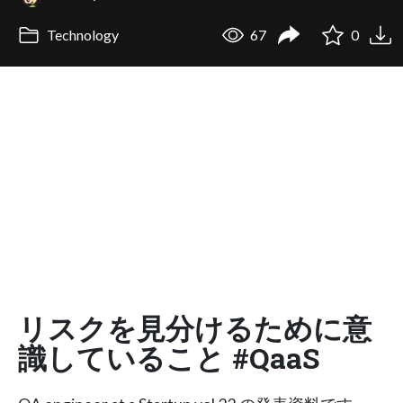
Technology
67
0
リスクを見分けるために意
識していること #QaaS