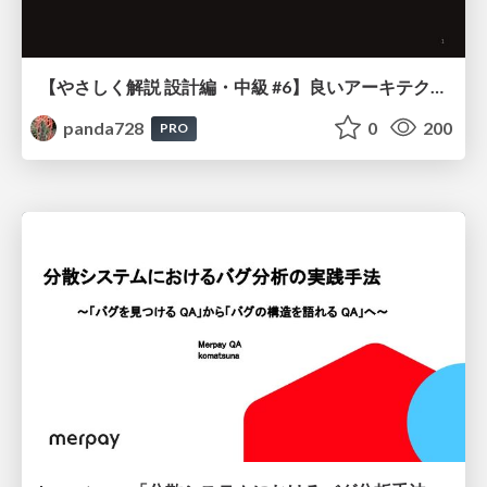
【やさしく解説 設計編・中級 #6】良いアーキテクチャとは ～ 一本の登り道の、行き先 ～
panda728
0
200
PRO