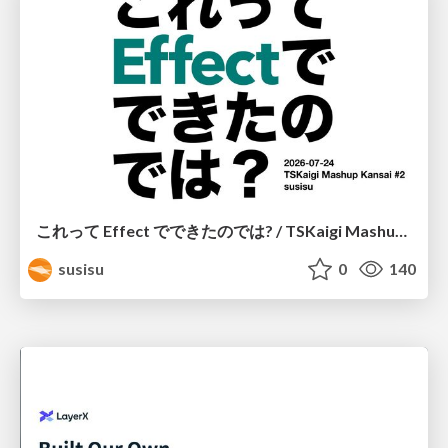
これって Effect でできたのでは? / TSKaigi Mashup Kansai #2
susisu
0
140