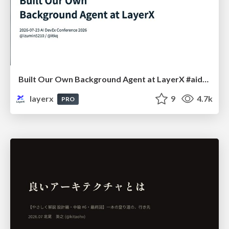
Built Our Own Background Agent at LayerX #aidevex_findy
layerx
9
4.7k
PRO