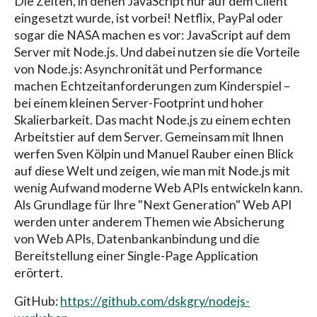
Die Zeiten, in denen JavaScript nur auf dem Client
eingesetzt wurde, ist vorbei! Netflix, PayPal oder
sogar die NASA machen es vor: JavaScript auf dem
Server mit Node.js. Und dabei nutzen sie die Vorteile
von Node.js: Asynchronität und Performance
machen Echtzeitanforderungen zum Kinderspiel –
bei einem kleinen Server-Footprint und hoher
Skalierbarkeit. Das macht Node.js zu einem echten
Arbeitstier auf dem Server. Gemeinsam mit Ihnen
werfen Sven Kölpin und Manuel Rauber einen Blick
auf diese Welt und zeigen, wie man mit Node.js mit
wenig Aufwand moderne Web APIs entwickeln kann.
Als Grundlage für Ihre "Next Generation" Web API
werden unter anderem Themen wie Absicherung
von Web APIs, Datenbankanbindung und die
Bereitstellung einer Single-Page Application
erörtert.
GitHub:
https://github.com/dskgry/nodejs-