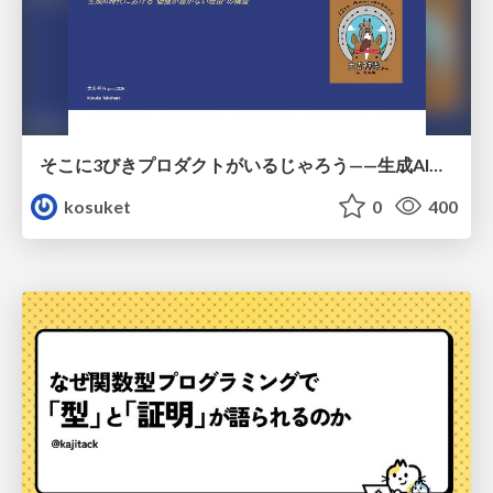
そこに3びきプロダクトがいるじゃろう——生成AI時代における“価値が届かない理由”の構造
kosuket
0
400