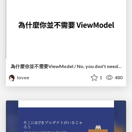
為什麼你並不需要ViewModel / No, you don't need a ViewModel
lovee
1
480