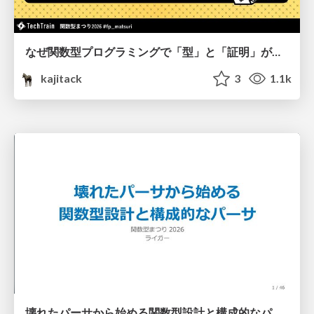
なぜ関数型プログラミングで「型」と「証明」が語られるのか #fp_matsuri
kajitack
3
1.1k
壊れたパーサから始める関数型設計と構成的なパーサ #fp_matsuri