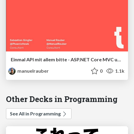
Einmal API mit allem bitte - ASP.NET Core MVC und SignalR in Action
manuelrauber
0
1.1k
Other Decks in Programming
See All in Programming