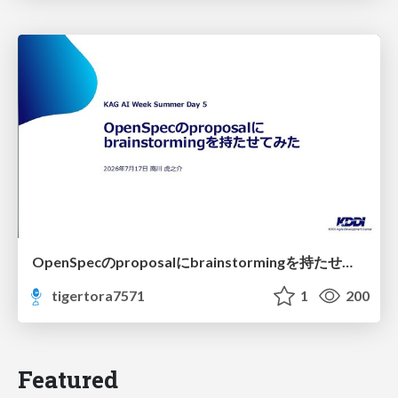
OpenSpecのproposalにbrainstormingを持たせてみた
tigertora7571
1
200
Featured