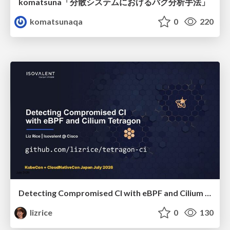
komatsuna「分散システムにおけるバグ分析手法」
komatsunaqa
0
220
Detecting Compromised CI with eBPF and Cilium Tetragon
lizrice
0
130