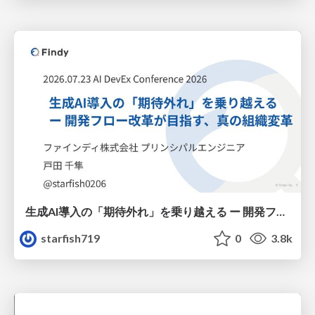
生成AI導入の「期待外れ」を乗り越える ー 開発フロー改革が目指す、真の組織変革
starfish719
0
3.8k