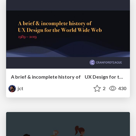
A brief & incomplete history of UX Design for the World Wide Web: 1989–2019
jct
2
430