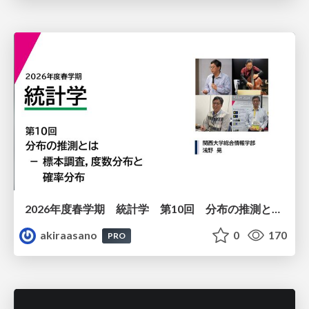
2026年度春学期 統計学 第10回 分布の推測とは － 標本調査，度数分布と確率分布 (2026. 6. 4)
akiraasano
0
170
PRO