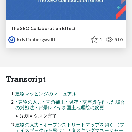
The SEO Collaboration Effect
kristinabergwall1
1
510
Transcript
建物マッピングのマニュアル
• 建物の入力 • 直角補正 • 保存 • 交差点を作った場合
の対処法 • 背景レイヤを国土地理院に変更
• 分割 • タスク完了
建物の入力 • オープンストリートマップを開く （フ
ェイスブックから飛ぶ） • タスキングマネージャー