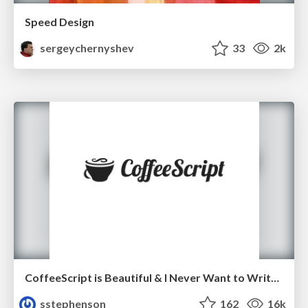
Speed Design
sergeychernyshev
33
2k
CoffeeScript is Beautiful & I Never Want to Write Plain JavaScript Again
sstephenson
162
16k