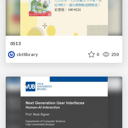
0513
cbtlibrary
0
250