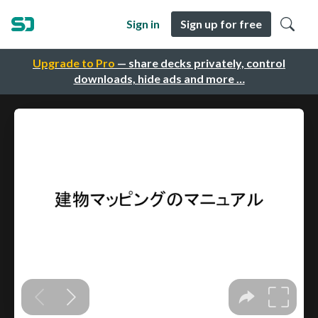
Sign in
Sign up for free
Upgrade to Pro
— share decks privately, control
downloads, hide ads and more …