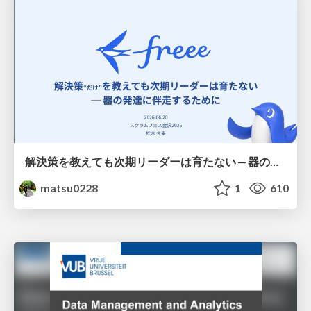
解決策を教えても次期リーダーは育たない ─ 器の発達に伴走するために / Partnering with leaders in their vertical development
matsu0228
1
610