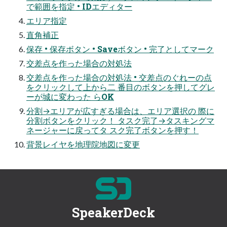
で範囲を指定 • IDエディター
エリア指定
直角補正
保存 • 保存ボタン • Saveボタン • 完了としてマーク
交差点を作った場合の対処法
交差点を作った場合の対処法 • 交差点のぐれーの点
をクリックして上から二 番目のボタンを押してグレ
ーが城に変わった らOK
分割→エリアが広すぎる場合は、エリア選択の 際に
分割ボタンをクリック！ タスク完了→タスキングマ
ネージャーに戻ってタ スク完了ボタンを押す！
背景レイヤを地理院地図に変更
SpeakerDeck