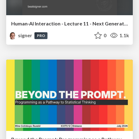
Human-AI Interaction - Lecture 11 - Next Generation User Interfaces (4018166FNR)
signer
0
1.1k
PRO