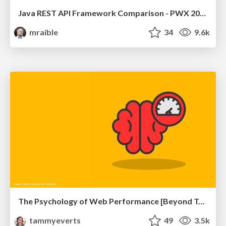
Java REST API Framework Comparison - PWX 2021
mraible
34
9.6k
The Psychology of Web Performance [Beyond Tellerrand 2023]
tammyeverts
49
3.5k