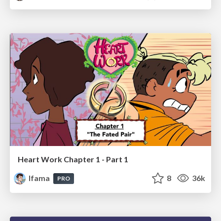
Heart Work Chapter 1 - Part 1
lfama
8
36k
PRO