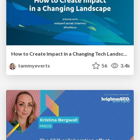
How to Create Impact in a Changing Tech Landscape [PerfNow 2023]
tammyeverts
56
3.4k