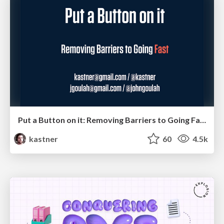
Put a Button on it: Removing Barriers to Going Fast.
kastner
60
4.5k