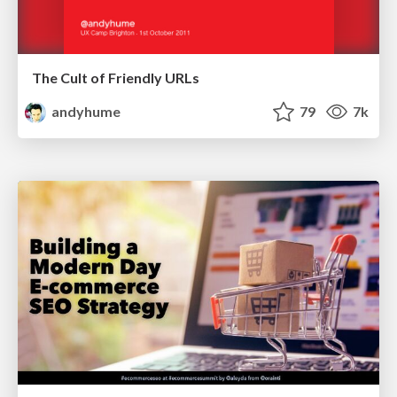
The Cult of Friendly URLs
andyhume
79
7k