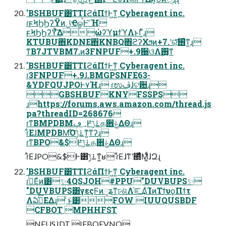
'BSHBUF͸TTIϩάΠϯͰ͖ͳ͍ Cyberagent inc.
ɾϝϞϦϦʔΫͷݪҼௐࠪͰۤ͠Ή
ϝϞϦϦʔΫͯ͠ΔώʔϓμϯϓΛͱΓ͍ͨɻ
KTUBU΋KDNE΋KNBQ΋ϩʔΧϧͷ+7.ʹର͔ͯ͠͠࢖͑ͳ͍ɻ
ͳΒ7JTVBM7.ͷ3FNPUF+.9઀ଓΛ࢖͓͏͔ͳ
'BSHBUF͸TTIϩάΠϯͰ͖ͳ͍ Cyberagent inc.
ɾ3FNPUF+.9ɺ.BMGPSNFE63-
&YDFQUJPOͰ٧Ήɻ ɾಉࢤɺଟ਺ɻ
GBSHBUFKNYFSSPS
ɹhttps://forums.aws.amazon.com/thread.js
pa?threadID=268676
ɾͳΒMPDBM؀ڥͰ࠶ݱͤͯ͞த਎ݟͨΔΘɻ
ɾ͋ΕɺMPDBM͡Ό࠶ݱ͠ͳ͍ͳʔɻ
ɾͳΒPO&$Ͱ࠶ݱͤͯ͞த਎ݟͨΔΘɻ
ɾ͋ΕɺPO&$Ͱ͸࠶ݱ͠ͳ͍ʁ ɾ͋Εɺͳʹ΍ͬͯͨΜ͚ͩͬɺԶɻ
'BSHBUF͸TTIϩάΠϯͰ͖ͳ͍ Cyberagent inc.
ɾٹͬͯ͘Εͨͷ͸✨4QSJOH#PPU"DUVBUPS✨
"DUVBUPS͸γεςϜͷ༷ʑͳঢ়ଶΛ֬ೝ͢ΔͨΊͷΤϯυϙΠϯτ
Λఏڙͯ͘͠ΕΔɻ ͨͱ͑͹FOW IUUQUSBDF
CFBOT MPHHFST
NFUSJDT IFBQEVNQ