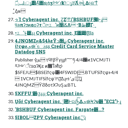
ݕূ࣌ɺ։ൃ࣌͸Αͯ͘΋ຊ൪ӡ༻ɾҟৗൃੜ࣌Λઓ͍͵͚Δঢ়ଶʹͳͬ
͍ͯΔ͔ʁ
·ͱΊ Cyberagent inc. ͍Ζ͍Ζݴ͚ͬͨͲɺ'BSHBUF޷͖Ͱ͢ɻ
पลπʔϧͷαϙʔτ֦ॆɾ৽ػೳͷ௥ՃΛ ৺͔Βظ଴͓ͯ͠Γ·͢
৽ػೳͱ͍͑͹ɻɻ Cyberagent inc. ͜Ε͸͢͹Β͍͠ʂʂ
4JNQMZͷ&$4λεΫߏ੒ྫ Cyberagent inc.
ίϯςφͷىಈॱେࣄʂʂ Credit Card Service Master
Datadog SNS
Publisher ܾࡁ࣮ߦ τϥϯβΫγϣϯ؅ཧ 4/4΁ͷ1VCMJTI
ར༻ऀଆαʔϏε ͷ৘ใऔಘ
$SFEJU$BSEίϯςφ͸4FSWJDF.BTUFSίϯςφͱ4/4
 1VCMJTIFSίϯςφʹґଘ͍ͯ͠Δɻઌʹىಈ͍ͯͯ͠ཉ͍͠ɻ
4JNQMZΫϨδοτΧʔυܾࡁ5BTL
5XFFUʹ͸ଓ͖͕ɻɻɻ Cyberagent inc.
Ųōŕ Cyberagent inc. ݱ࣌఺ͰରԠ͍ͯ͠ΔىಈϞʔυ͸ "EC2"Ͱ͢ɻ
'BSHBUF Cyberagent inc. Fargate͸...?
5IBOLZPV Cyberagent inc. ͓͠·͍ɻ