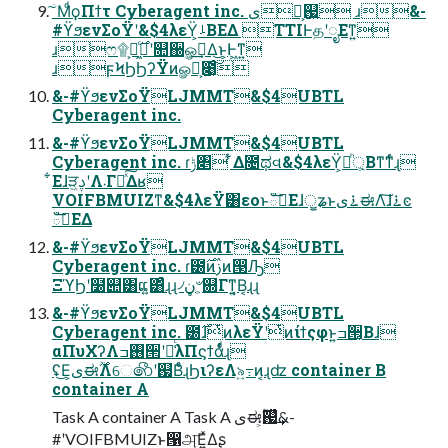
ۤ͠ΜͩϙΠϯτ Cyberagent inc. ىಈ͕஗͍ ɹ&-
#ϔϧενΣοΫʹ&$4λεΫ͕ࡴΒΕΔ TTIͰதʹೖΕͳ͍
ɹෆ۩߹͕ى͖ͨ࣌ʹ௚઀ௐࠪ͢Δ͜ͱ͕Ͱ͖ͳ͍
ɹϝϞϦϦʔΫͷௐ͕ࠪ೉͔ͬͨ͠
&-#ϔϧενΣοΫLJMMT&$4UBTL
Cyberagent inc.
&-#ϔϧενΣοΫLJMMT&$4UBTL
Cyberagent inc. ɾݱ৅ ͋Δ೔ಥવ&$4λεΫ্ཱ͕͕ͪΒͳ͘ͳͬͨɻ
͋Εɺੜ͖ࢮʹΛ܁Γฦͯ͠Δʁ
VOIFBMUIZͳ&$4λεΫ͸εοͱఀࢭ͞Εɺॗʑͱ࠶ىಈΛ͠ɺ࠶ͼ
ఀࢭ͞ΕΔ
&-#ϔϧενΣοΫLJMMT&$4UBTL
Cyberagent inc. ɾ౰࣌ͷࢲͷ൓Ԡ
ΞϓϦʹ໰୊͸ແ͍͸ͣɻɻ৴ڼ৺͕଍Γͳ͍͔Β͔ɻɻ
&-#ϔϧενΣοΫLJMMT&$4UBTL
Cyberagent inc. ౰࣌ɺͭͷλεΫʹͭͷίϯςφͱ͍͏ߏ੒͔Βɺ
αΠυΧʔΛ࢖͏ߏ੒ʹม͑ͨλΠϛϯάͩͬͨɻ
ʢ͜Ε͕ىಈ࣌ؒΛେ෯ʹ஗ΒͤͨɻϦιʔεΛ৯͍߹͏ͷ͔ɻʣ container B
container A
Task A container A Task A ىಈ͕࣌ؒ஗͗ͯ͢&-
#ʹVOIFBMUIZͱ൑அ͞Ε͍ͯΔʂ