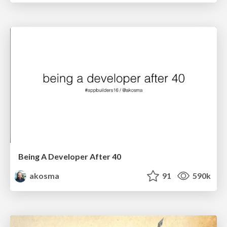
Being A Developer After 40
akosma
91
590k