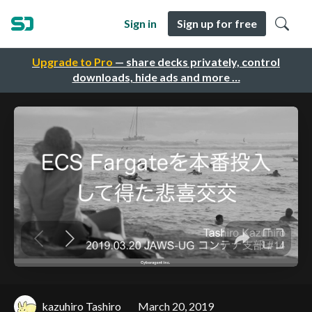
Sign in
Sign up for free
Upgrade to Pro
— share decks privately, control
downloads, hide ads and more …
kazuhiro Tashiro
March 20, 2019