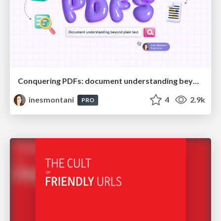
Conquering PDFs: document understanding beyond plain text
inesmontani
4
2.9k
PRO