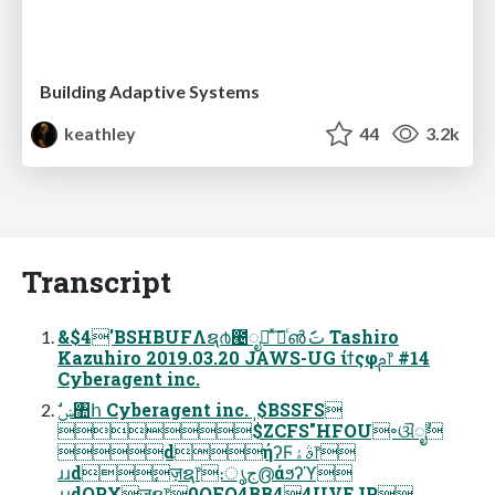
Building Adaptive Systems
keathley
44
3.2k
Transcript
&$4'BSHBUFΛຊ൪౤ೖ ͯ͠ಘͨ൵تަަ Tashiro
Kazuhiro 2019.03.20 JAWS-UG ίϯςφࢧ෦ #14
Cyberagent inc.
$ZCFS"HFOU৽ଔೖࣾ
dήʔϜࣄۀ෦
ɹɹdٕज़ຊ෦։ൃج൫άϧʔϓ
ɹɹdOPXٕज़ຊ෦0QFO4BB44UVEJP