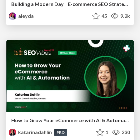
Building a Modern Day E-commerce SEO Strategy
aleyda
45
9.2k
How to Grow Your eCommerce with AI & Automation
katarinadahlin
1
230
PRO