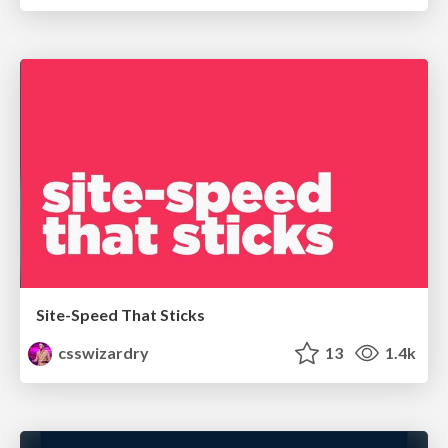
Site-Speed That Sticks
csswizardry
13
1.4k