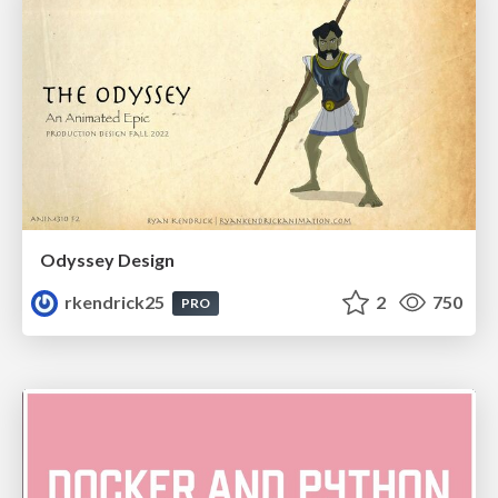
Odyssey Design
rkendrick25
2
750
PRO