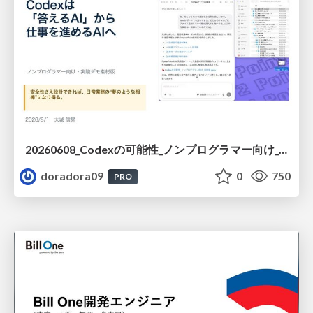
20260608_Codexの可能性_ノンプログラマー向け_大城追記
doradora09
0
750
PRO