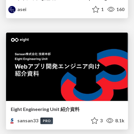
asei
1
160
Eight Engineering Unit 紹介資料
sansan33
3
8.1k
PRO