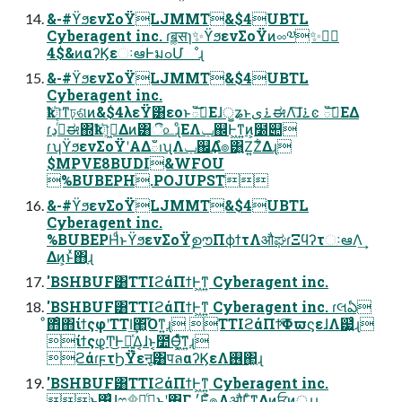
&-#ϔϧενΣοΫLJMMT&$4UBTL
Cyberagent inc. ɾॿ͚सɿ✨ϔϧενΣοΫͷ༛༧ظؒ✨
&$4ͷαʔϏεઃఆͰมߋՄೳɻ
&-#ϔϧενΣοΫLJMMT&$4UBTL
Cyberagent inc.
ҟৗͳঢ়ଶͷ&$4λεΫ͸εοͱఀࢭ͞Εɺॗʑͱ࠶ىಈΛ͠ɺ࠶ͼ ఀࢭ͞ΕΔ
ɾࠔͬͨڍಈ΍ҟৗ͕ى͖Δͷ͸ී௨ɻͦΕΛݕ஌Ͱ͖ͳ͍ͷ͕໰୊
ɾʮϔϧενΣοΫʹΑΔఀࢭʯΛݕ஌͢Δํ๏͸͍Ζ͍Ζ͋Δɻ
$MPVE8BUDI&WFOU
%BUBEPH.POJUPST
&-#ϔϧενΣοΫLJMMT&$4UBTL
Cyberagent inc.
%BUBEPHͩͱϔϧενΣοΫࣦഊΠϕϯτΛऔಘɾΞϥʔτઃఆΛ͢
Δͷ͕ͱͯ΋ָɻ
'BSHBUF͸TTIϩάΠϯͰ͖ͳ͍ Cyberagent inc.
'BSHBUF͸TTIϩάΠϯͰ͖ͳ͍ Cyberagent inc. ɾલఏ
ͦ΋ͦ΋ίϯςφʹTTI͢΂͖͡Όͳ͍ɻ TTIϩάΠϯͯ͠ΦϖϛεɺΛ๷͍͗ͨɻ
ίϯςφ͕Ͳ͜Ͱಈ͍͍ͯΔ͔ɺͱ͔೺Ѳ͓͖ͯͨ͘͠ͳ͍ɻ
ϩάɾϝτϦΫεऩू͸पลαʔϏεΛ࢖͏΂͖ɻ
'BSHBUF͸TTIϩάΠϯͰ͖ͳ͍ Cyberagent inc.
ͱ͸͍͑ɺෆ۩߹͕ى͖ͨͱ͖ʹ΍Γ ׳Εͨํ๏ΛऔΓͨ͘ͳΔͷ͕ਓͷੑɻɻ