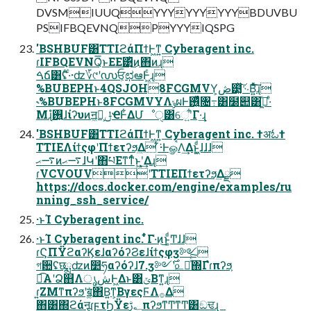
DVSMIUUQYYYYYYYYYBDUVBU
PSIFBQEVNQPYYYIQSPG
'BSHBUF͸TTIϩάΠϯͰ͖ͳ͍ Cyberagent inc.
ɾIFBQEVNQ͑͞ͱΕΕ͹ͬͪ͜ͷ΋ͷɻ
ࠓճ͸ʢͨ·ͨ·ʣ؆୯ʹ൜ਓ͕ಛఆͰ͖ͨɻ
%BUBEPHͱ4QSJOH8FCGMVY͕ڞ๳͓ͯ͠࿙Β͍ͯͨ͠͠ɻ
˞%BUBEPHͱ8FCGMVYΛݸผͰ࢖͍ͬͯͨ৔߹͸໰୊͸ى͖ͯ·ͤ
Μɻ࢖͍ํɺίʔυͷॻ͖ํ͕ݪҼͰ͋ΔՄೳੑ͸େ͍ʹ͋Γ·͢ɻ
'BSHBUF͸TTIϩάΠϯͰ͖ͳ͍ Cyberagent inc. †अಓ†
TTIEΛίϯςφʹΠϯετʔϧ͢Δ ͋͘·ͰௐࠪΛ͢Δͱ͖͚ͩɺɺɺ
࠷ޙͷ࠷ޙɺԿʹ΋པΕͳ͘ͳͬͨͱ͖ʹ͕͢Δɻ
ɾVCVOUVʹTTIEΠϯετʔϧ͢Δྫ
https://docs.docker.com/engine/examples/ru
nning_ssh_service/
·ͱΊ Cyberagent inc.
·ͱΊ Cyberagent inc. ͋ͬͨΓ·͑ͷ͜ͱ͚ͩͲɺɺ
ɾϚΠΫϩαʔϏεɺαʔόʔϨεɺίϯςφӡ༻
গ਺ʢछྨʣͷ෺ཧαʔόʔɺ7.ӡ༻࣌ʹ௨༻ͯͨ͠΍Γํɾπʔϧ͕
ಉ͡Α͏ʹՁ஋ΛൃشͰ͖Δͱ͸ݶΒͳ͍ɻ
ɾ͍ΖΜͳπʔϧʹॿ͚ͯ΋Β͍ͳ͕ΒγεςϜΛ࡞Δ
΋͸΍ϩάऩूɾϝτϦΫε؂ࢹπʔϧͳͲͳͲ͸ඞਢɻ