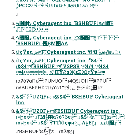
ˌ)PCCZ ݈߁ϥϯυɺમ౬ɺԹઘɺՈ෩࿊
ɹ
ࠓ೔࿩͢͜ͱ Cyberagent inc. 'BSHBUFɺຊ൪࢖ͬͯΈͨ
͋ɺͳ͔ͳ͔ࣂ͍ͳΒͤͳ͍
ࠓ೔࿩͢͜ͱ Cyberagent inc. ͍Ζ͍Ζ໰୊ʹग़ձ͏͚Ͳ
'BSHBUFͱ͏·͘΍͍͖͍͔ͬͯͨΒ͕Μ͹ͬͯΔΑ
ίϯςΫετڞ༗ɺ͠·͠ΐ͏͔ Cyberagent inc. ࣾ಺޲͚՝ܾۚࡁج൫ͷ։ൃ
ίϯςΫετڞ༗ɺ͠·͠ΐ͏͔ Cyberagent inc. ɾ"84
ɾ&$4'BSHBUF "VSPSB 4/4 424
4 ɾϚΠΫϩαʔϏεΞʔΩςΫνϟ
ɾαʔόʔαΠυ,PUMJO ɾ4QSJOH#PPU
ɾ%BUBEPHʢϝτϦΫε؂ࢹ "1. ϩάू໿ʣ
&$UZQFͱൺֱͨ͠&$4'BSHBUF Cyberagent
inc.
&$UZQFͱൺֱͨ͠'BSHBUF Cyberagent inc.
ɾϝϦοτ ɹͳΜͱ͍ͬͯ΋αʔόʔϨεɻ ɹ&$ͷ؅ཧ͠ͳ͍͍ͯ͘ʂʂ ɹ
ɾσϝϦοτ ɹ&$ʹTTIͯ͠ίϯςφͷ༷ࢠΛݟΕͳ͍ɻ ɹىಈ͕஗͍ɻ
ɹ'BSHBUFʹରԠ͍ͯ͠ͳ͍ػೳɾπʔϧ͕ଟ͍ɻ