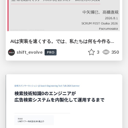
AIは実装を速くする。では、私たちは何を今作るべきか？－立場を越えてリリースに向き合ったチーム開発の実践 / 20260801 Hiromi Nakaya and Naoki Takahashi
shift_evolve
3
350
PRO