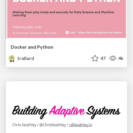
Docker and Python
trallard
47
4k