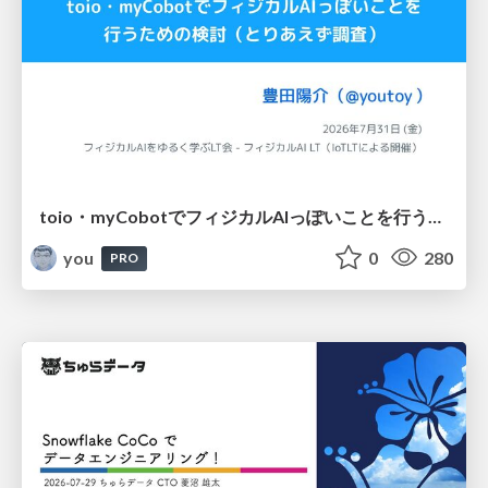
toio・myCobotでフィジカルAIっぽいことを行うための検討（とりあえず調査） / フィジカルAI LT（IoTLTによる開催）
you
0
280
PRO