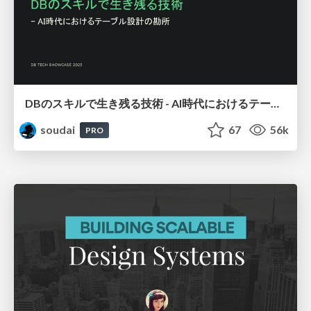
DBのスキルで生き残る技術 - AI時代におけるテーブル設計の勘所
soudai
67
56k
PRO