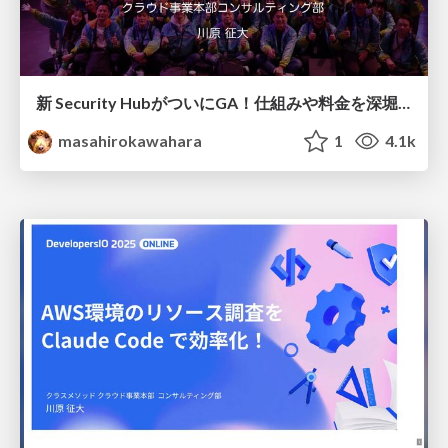
新 Security HubがついにGA！仕組みや料金を深堀り #AWSreInvent #regrowth / AWS Security Hub Advanced GA
masahirokawahara
1
4.1k