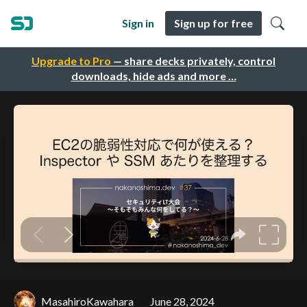
Sign in
Sign up for free
Upgrade to Pro
— share decks privately, control
downloads, hide ads and more …
MasahiroKawahara
June 28, 2024