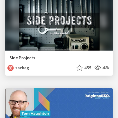
Side Projects
sachag
455
43k