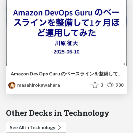
Amazon DevOps Guru のベースラインを整備して1ヶ月ほど運用してみた #jawsug_asa / Amazon DevOps Guru trial
masahirokawahara
3
930
Other Decks in Technology
See All in Technology