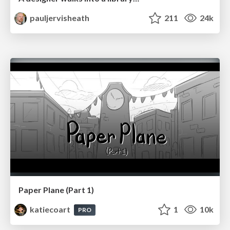
pauljervisheath
211
24k
Paper Plane (Part 1)
katiecoart
1
10k
PRO