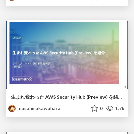
生まれ変わった AWS Security Hub (Preview) を紹介 #reInforce_osaka / reInforce New Security Hub
masahirokawahara
0
1.7k