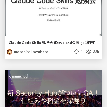
Claude Code Skills 勉強会 (DevelersIO向けに調整済み) / claude code skills for devio
masahirokawahara
1
33k