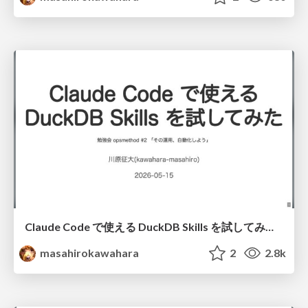
Claude Code で使える DuckDB Skills を試してみた / DuckDB Skills and Claude Code
masahirokawahara
2
2.8k