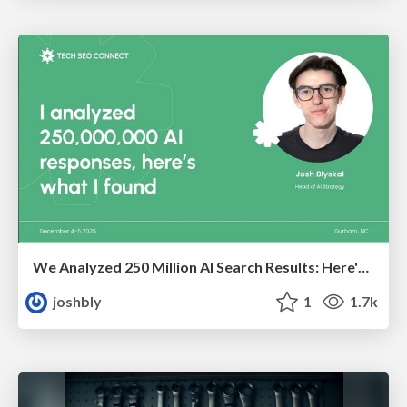
We Analyzed 250 Million AI Search Results: Here's What I Found
joshbly
1
1.7k