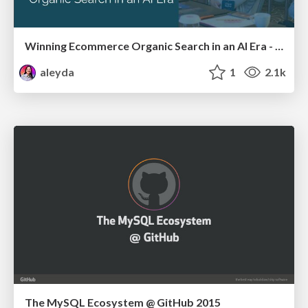
Winning Ecommerce Organic Search in an AI Era - #searchnstuff2025
aleyda
1
2.1k
The MySQL Ecosystem @ GitHub 2015