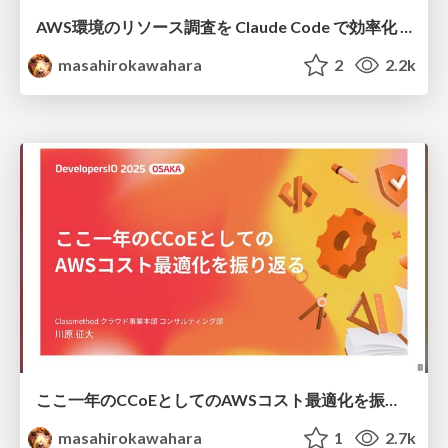
AWS環境のリソース調査を Claude Code で効率化 / aws investigate with cc devio2025
masahirokawahara
2
2.2k
ここ一年のCCoEとしてのAWSコスト最適化を振り返る / CCoE AWS Cost Optimization devio2025
masahirokawahara
1
2.7k