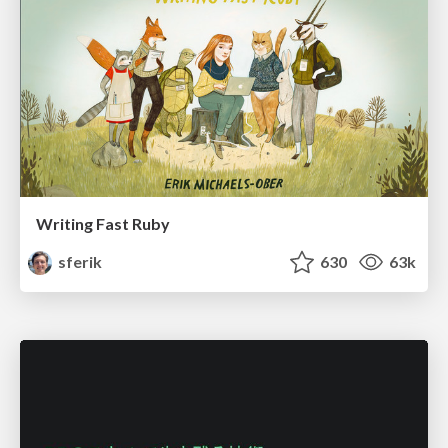
Writing Fast Ruby
sferik
630
63k