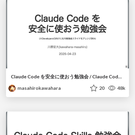
Claude Code を安全に使おう勉強会 / Claude Code Security Basics
masahirokawahara
20
48k