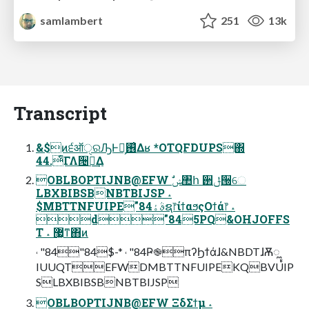
samlambert
251
13k
Transcript
&$ͷ੬ऑੑରԠͰԿ͕࢖͑Δʁ *OTQFDUPS΍
44.͋ͨΓΛ੔ཧ͢Δ
OBLBOPTIJNB@EFW ࣗݾ঺հ ઒ݪ੐େ
LBXBIBSBNBTBIJSP ˔
$MBTTNFUIPE"84ࣄۀຊ෦ίϯαϧςΟϯά෦ ˔
d"845PQ&OHJOFFS
T ˔ ޷͖ͳ΋ͷ
˓ "84"84$-* ˓ "84Ҏ֎πʔϦϯάɺ&NBDTɺѪೣ
IUUQTEFWDMBTTNFUIPEKQBVUIP
SLBXBIBSBNBTBIJSP
OBLBOPTIJNB@EFW ΞδΣϯμ ˔