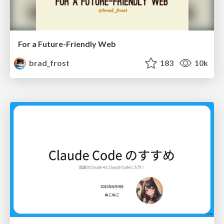
For a Future-Friendly Web
brad_frost
183
10k