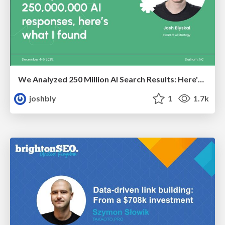
We Analyzed 250 Million AI Search Results: Here's What I Found
joshbly
1
1.7k