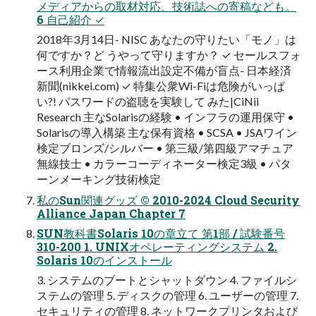
メディアからの取材対応、技術誌への寄稿なども。
6 自己紹介 ✓
2018年3月14日- NISC あなたの守りたい「モノ」は
何ですか？ど うやって守りますか？ ✓ セールスフォ
ース利用企業で情報流出設定不備が盲点- 日本経済
新聞(nikkei.com) ✓ 特集公衆Wi-Fiは危険がいっぱ
い?! パスワードの盗聴を実験して みた|CiNii
Research 主なSolarisの経験 • インフラの運用保守 •
Solarisの導入構築 主な保有資格 • SCSA • JSAワイン
検定ブロンズ/シルバー • 第三級/第四級アマチュア
無線技士 • カラーコーディネーター検定3級 • パタ
ーンメーキング技術検定
私のSun関連グッズ © 2010-2024 Cloud Security
Alliance Japan Chapter 7
SUN教科書Solaris 10の章立て 第1部 / 試験番号
310-200 1. UNIXオペレーティングシステム 2.
Solaris 10のインストール
3. システムのブートとシャットダウン 4. ファイルシ
ステムの管理 5. ディスクの管理 6. ユーザーの管理 7.
セキュリティの管理 8. ネットワークプリンタおよび