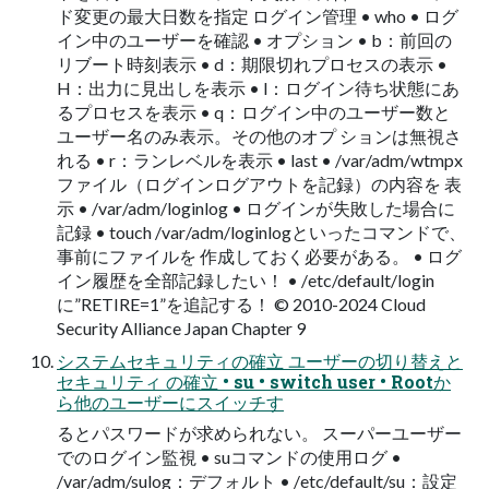
ド変更の最大日数を指定 ログイン管理 • who • ログ
イン中のユーザーを確認 • オプション • b：前回の
リブート時刻表示 • d：期限切れプロセスの表示 •
H：出力に見出しを表示 • l：ログイン待ち状態にあ
るプロセスを表示 • q：ログイン中のユーザー数と
ユーザー名のみ表示。その他のオプ ションは無視さ
れる • r：ランレベルを表示 • last • /var/adm/wtmpx
ファイル（ログインログアウトを記録）の内容を 表
示 • /var/adm/loginlog • ログインが失敗した場合に
記録 • touch /var/adm/loginlogといったコマンドで、
事前にファイルを 作成しておく必要がある。 • ログ
イン履歴を全部記録したい！ • /etc/default/login
に”RETIRE=1”を追記する！ © 2010-2024 Cloud
Security Alliance Japan Chapter 9
システムセキュリティの確立 ユーザーの切り替えと
セキュリティ の確立 • su • switch user • Rootか
ら他のユーザーにスイッチす
るとパスワードが求められない。 スーパーユーザー
でのログイン監視 • suコマンドの使用ログ •
/var/adm/sulog：デフォルト • /etc/default/su：設定