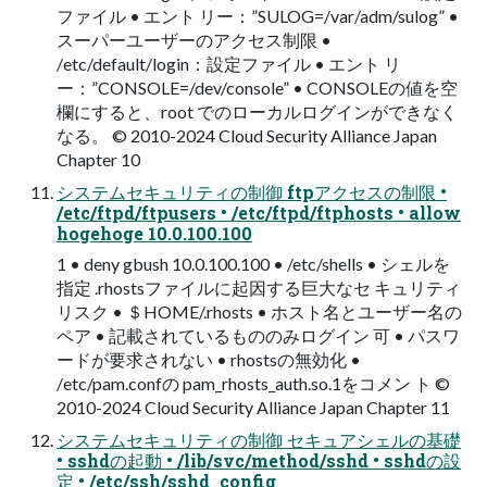
ファイル • エント リー：”SULOG=/var/adm/sulog” •
スーパーユーザーのアクセス制限 •
/etc/default/login：設定ファイル • エント リ
ー：”CONSOLE=/dev/console” • CONSOLEの値を空
欄にすると、root でのローカルログインができなく
なる。 © 2010-2024 Cloud Security Alliance Japan
Chapter 10
システムセキュリティの制御 ftpアクセスの制限 •
/etc/ftpd/ftpusers • /etc/ftpd/ftphosts • allow
hogehoge 10.0.100.100
1 • deny gbush 10.0.100.100 • /etc/shells • シェルを
指定 .rhostsファイルに起因する巨大なセ キュリティ
リスク • ＄HOME/.rhosts • ホスト名とユーザー名の
ペア • 記載されているもののみログイン 可 • パスワ
ードが要求されない • rhostsの無効化 •
/etc/pam.confの pam_rhosts_auth.so.1をコメン ト ©
2010-2024 Cloud Security Alliance Japan Chapter 11
システムセキュリティの制御 セキュアシェルの基礎
• sshdの起動 • /lib/svc/method/sshd • sshdの設
定 • /etc/ssh/sshd_config