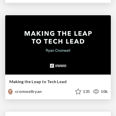
Making the Leap to Tech Lead
cromwellryan
135
10k