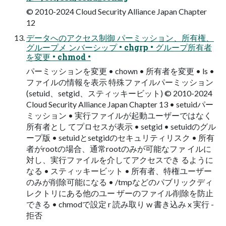
© 2010-2024 Cloud Security Alliance Japan Chapter
12
データへのアクセス制御 パーミッション、所有権、
グループメ ンバーシップ • chgrp • グループ所有者
を変更 • chmod •
パーミッションを変更 • chown • 所有者を変更 • ls •
ファイルの情報を表示 特殊ファイルパーミッション
(setuid、setgid、スティッキービット) © 2010-2024
Cloud Security Alliance Japan Chapter 13 • setuidパー
ミッション • 実行ファイルが起動ユーザーではなく
所有者とし てプロセスが表示 • setgid • setuidのグル
ープ版 • setuidとsetgidのセキュリティリスク • 所有
者がrootの場合、通常rootのみが可能なファ イルに
対し、実行ファイルを介してアクセスでき るように
なる • スティッキービット • 所有者、特権ユーザー
のみが削除可能になる • /tmpなどのパブリックディ
レクトリにある他のユー ザーのファイル削除を防止
できる • chmodで設定 r 読み取り w 書き込み x 実行 -
拒否