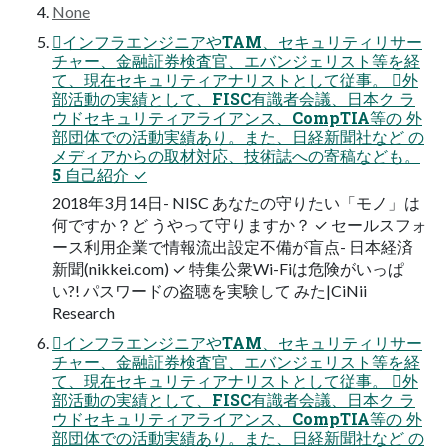
None
インフラエンジニアやTAM、セキュリティリサー
チャー、金融証券検査官、エバンジェリスト等を経
て、現在セキュリティアナリストとして従事。 外
部活動の実績として、FISC有識者会議、日本ク ラ
ウドセキュリティアライアンス、CompTIA等の 外
部団体での活動実績あり。また、日経新聞社など の
メディアからの取材対応、技術誌への寄稿なども。
5 自己紹介 ✓
2018年3月14日- NISC あなたの守りたい「モノ」は
何ですか？ど うやって守りますか？ ✓ セールスフォ
ース利用企業で情報流出設定不備が盲点- 日本経済
新聞(nikkei.com) ✓ 特集公衆Wi-Fiは危険がいっぱ
い?! パスワードの盗聴を実験して みた|CiNii
Research
インフラエンジニアやTAM、セキュリティリサー
チャー、金融証券検査官、エバンジェリスト等を経
て、現在セキュリティアナリストとして従事。 外
部活動の実績として、FISC有識者会議、日本ク ラ
ウドセキュリティアライアンス、CompTIA等の 外
部団体での活動実績あり。また、日経新聞社など の