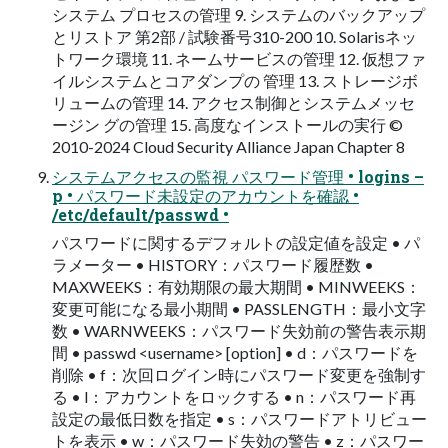
システム プロセスの管理 9. システムのバックアップ
とリストア 第2部 / 試験番号310-200 10. Solarisネッ
トワーク環境 11. ネームサービスの管理 12. 仮想ファ
イルシステムとコアダンプの 管理 13. ストレージボ
リュームの管理 14. アクセス制御とシステムメッセ
ージン グの管理 15. 高度なインストールの実行 ©
2010-2024 Cloud Security Alliance Japan Chapter 8
システムアクセスの監視 パスワード管理 • logins –
p • パスワード未設定のアカウントを確認 •
/etc/default/passwd •
パスワードに関するデフォルトの設定値を設定 • パ
ラメーター • HISTORY：パスワード履歴数 •
MAXWEEKS：有効期限の最大期間 • MINWEEKS：
変更可能になる最小期間 • PASSLENGTH：最小文字
数 • WARNWEEKS：パスワード失効前の警告表示期
間 • passwd <username> [option] • d：パスワードを
削除 • f：次回ログイン時にパスワード変更を強制す
る • l：アカウントをロックする • n：パスワード再
設定の最低日数を指定 • s：パスワードアトリビュー
トを表示 • w：パスワード失効の警告 • z：パスワー