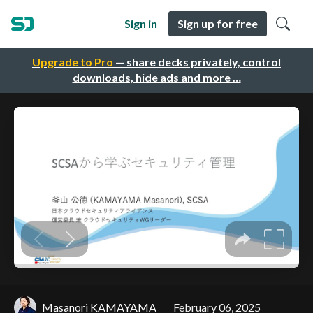
Sign in
Sign up for free
Upgrade to Pro
— share decks privately, control
downloads, hide ads and more …
Masanori KAMAYAMA
February 06, 2025