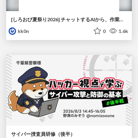
[しろおび夏祭り2026] チャットするAIから、作業するAIへ - 使われ方の変化と、その裏側で起きていること
kk0n
0
1.6k
サイバー捜査員研修（後半）