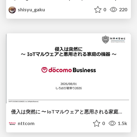
shisyu_gaku
0
220
侵入は突然に 〜 IoTマルウェアと悪用される家庭の機器 ～ / When Intrusion Strikes: IoT Malware and the Abuse of Home Devices
nttcom
0
1.5k