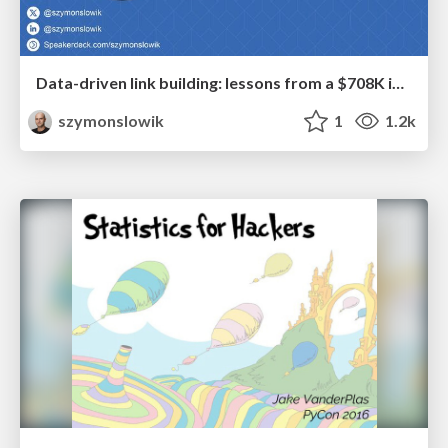
Data-driven link building: lessons from a $708K investment (BrightonSEO talk)
szymonslowik
1
1.2k