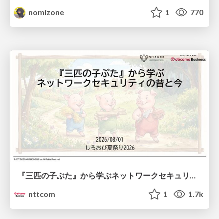
nomizone
1
770
『三匹の子ぶた』から学ぶネットワークセキュリティの昔と今 / Network Security: Then and Now Through the Lens of The Three Little Pigs
nttcom
1
1.7k