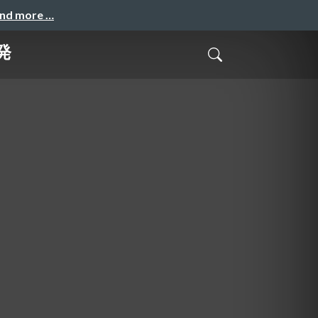
and more …
発