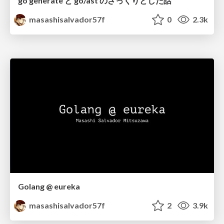
go generate と go/ast のざっくりとした話
masashisalvador57f
0
2.3k
Golang @ eureka
masashisalvador57f
2
3.9k