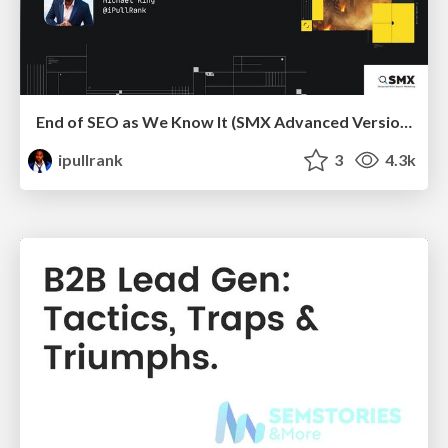
End of SEO as We Know It (SMX Advanced Version)
ipullrank
3
4.3k