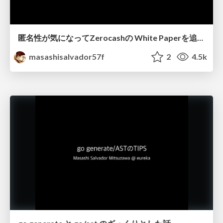
匿名性が気になってZerocashの White Paperを追ってみた #blockchaintokyo
masashisalvador57f
2
4.5k