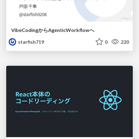
VibeCodingからAgenticWorkflowへ
starfish719
0
220