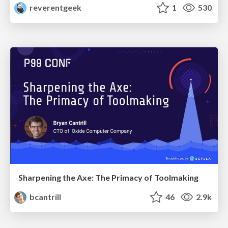
reverentgeek
1
530
Sharpening the Axe: The Primacy of Toolmaking
bcantrill
46
2.9k