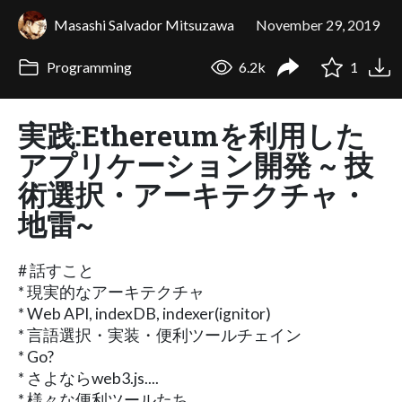
Masashi Salvador Mitsuzawa
November 29, 2019
Programming
6.2k
1
実践:Ethereumを利用した
アプリケーション開発 ~ 技
術選択・アーキテクチャ・
地雷~
# 話すこと
* 現実的なアーキテクチャ
* Web API, indexDB, indexer(ignitor)
* 言語選択・実装・便利ツールチェイン
* Go?
* さよならweb3.js....
* 様々な便利ツールたち