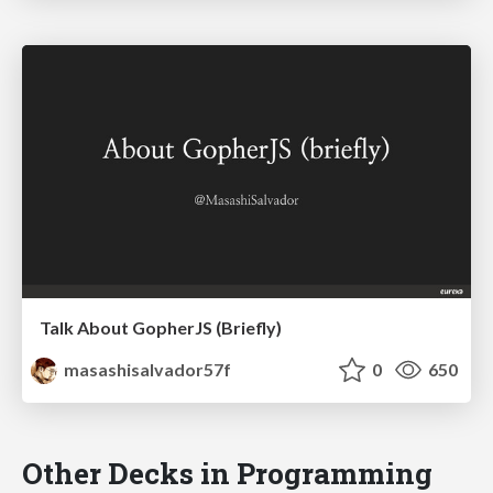
Talk About GopherJS (Briefly)
masashisalvador57f
0
650
Other Decks in Programming