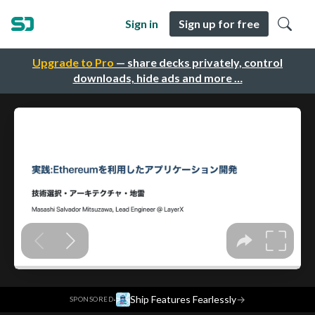
Sign in
Sign up for free
Upgrade to Pro
— share decks privately, control
downloads, hide ads and more …
·
Ship Features Fearlessly
→
SPONSORED