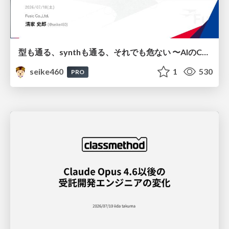
型も通る、synthも通る、それでも危ない 〜AIのCDKの権限とコストを機械で検証する〜 / It Passes Type Checks, It Passes Synth Checks, but It’s Still Risky — Automatically Verifying Permissions and Costs in AI’s CDK —
seike460
1
530
PRO