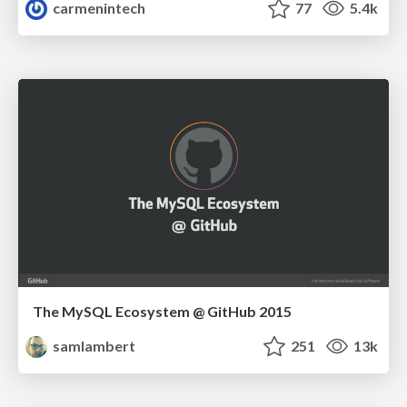
carmenintech
77
5.4k
The MySQL Ecosystem @ GitHub 2015
samlambert
251
13k