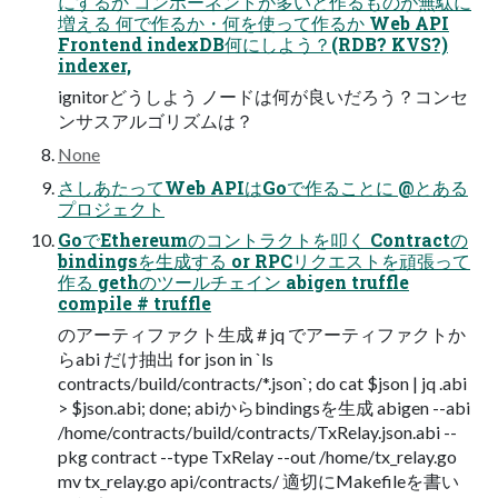
にするか コンポーネントが多いと作るものが無駄に
増える 何で作るか・何を使って作るか Web API
Frontend indexDB何にしよう？(RDB? KVS?)
indexer,
ignitorどうしよう ノードは何が良いだろう？コンセ
ンサスアルゴリズムは？
None
さしあたってWeb APIはGoで作ることに @とある
プロジェクト
GoでEthereumのコントラクトを叩く Contractの
bindingsを⽣成する or RPCリクエストを頑張って
作る gethのツールチェイン abigen truffle
compile # truffle
のアーティファクト⽣成 # jq でアーティファクトか
らabi だけ抽出 for json in `ls
contracts/build/contracts/*.json`; do cat $json | jq .abi
> $json.abi; done; abiからbindingsを⽣成 abigen --abi
/home/contracts/build/contracts/TxRelay.json.abi --
pkg contract --type TxRelay --out /home/tx_relay.go
mv tx_relay.go api/contracts/ 適切にMakefileを書い