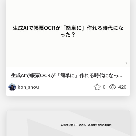
生成AIで帳票OCRが「簡単に」作れる時代になった？
kon_shou
0
420