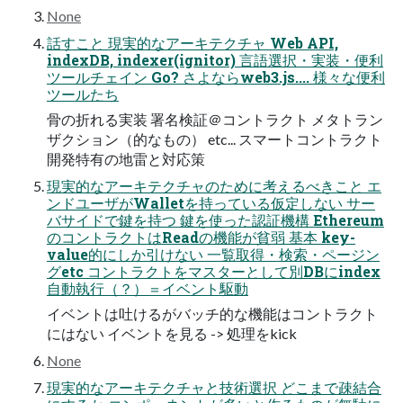
None
話すこと 現実的なアーキテクチャ Web API,
indexDB, indexer(ignitor) ⾔語選択・実装・便利
ツールチェイン Go? さよならweb3.js.... 様々な便利
ツールたち
⾻の折れる実装 署名検証＠コントラクト メタトラン
ザクション（的なもの） etc... スマートコントラクト
開発特有の地雷と対応策
現実的なアーキテクチャのために考えるべきこと エ
ンドユーザがWalletを持っている仮定しない サー
バサイドで鍵を持つ 鍵を使った認証機構 Ethereum
のコントラクトはReadの機能が貧弱 基本 key-
value的にしか引けない ⼀覧取得・検索・ページン
グetc コントラクトをマスターとして別DBにindex
⾃動執⾏（？）＝イベント駆動
イベントは吐けるがバッチ的な機能はコントラクト
にはない イベントを⾒る -> 処理をkick
None
現実的なアーキテクチャと技術選択 どこまで疎結合