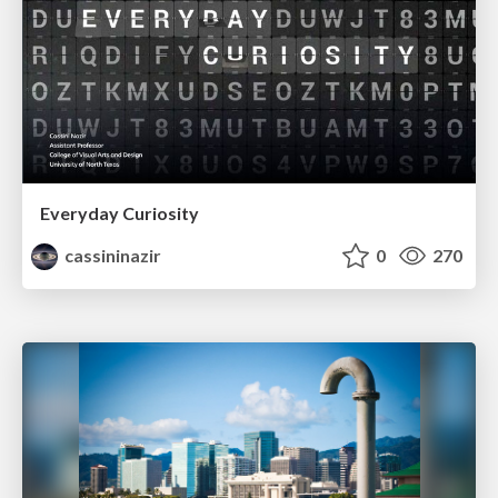
Everyday Curiosity
cassininazir
0
270