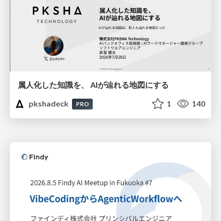
属人化した知識を、 AIが辿れる地図にする
pkshadeck
1
140
PRO