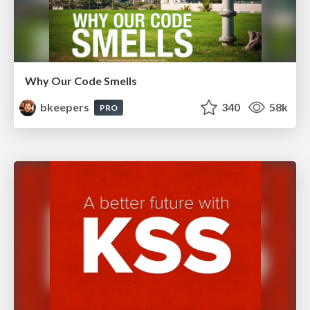
Why Our Code Smells
bkeepers
340
58k
PRO