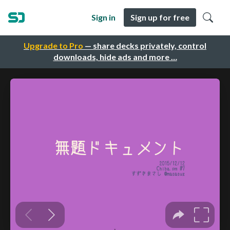
Sign in
Sign up for free
Upgrade to Pro
— share decks privately, control
downloads, hide ads and more …