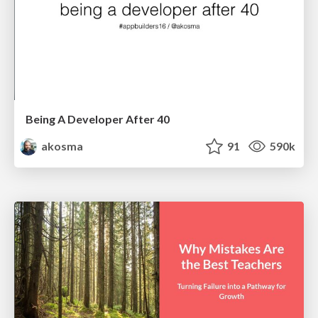
Being A Developer After 40
akosma
91
590k