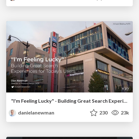
"I'm Feeling Lucky" - Building Great Search Experiences for Today's Users (#IAC19)
danielanewman
230
23k