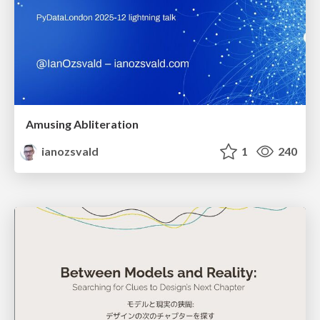
Amusing Abliteration
ianozsvald
1
240