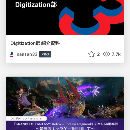
Digitization部 紹介資料
sansan33
2
7.7k
PRO