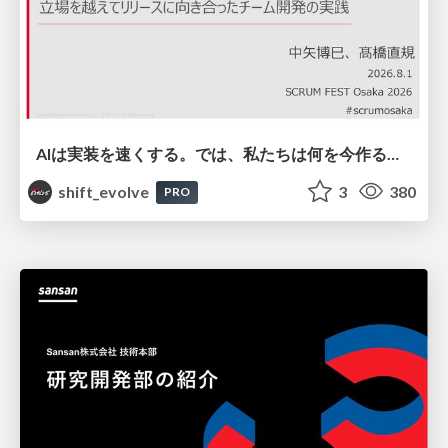
AIは実装を速くする。では、私たちは何を今作るべきか？－立場を越えてリリースに向き合ったチーム開発の実践 / 20260801 Hiromi Nakaya and Naoki Takahashi
shift_evolve
3
380
PRO