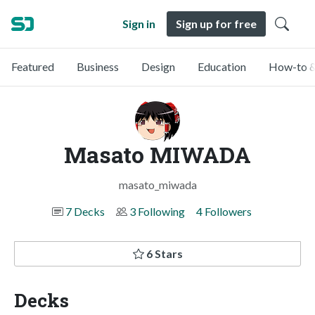
Sign in
Sign up for free
Featured
Business
Design
Education
How-to &
Masato MIWADA
masato_miwada
7 Decks
3 Following
4 Followers
6 Stars
Decks