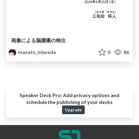
画像による脳腫瘍の検出
masato_miwada
0
86
Speaker Deck Pro:
Add privacy options and
schedule the publishing of your decks
Upgrade