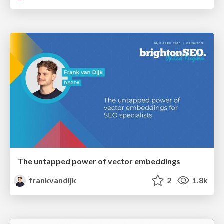
The untapped power of vector embeddings
frankvandijk
2
1.8k