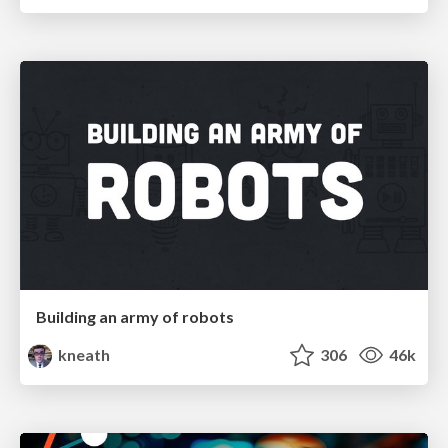
Building an army of robots
kneath
306
46k