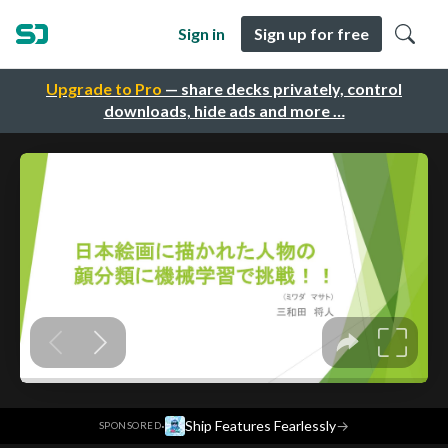
Sign in
Sign up for free
Upgrade to Pro
— share decks privately, control
downloads, hide ads and more …
·
Ship Features Fearlessly
→
SPONSORED