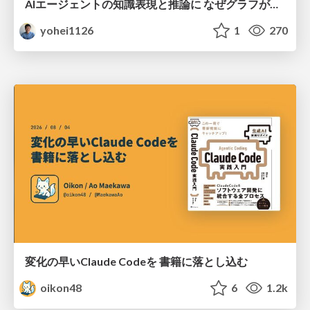
AIエージェントの知識表現と推論に なぜグラフが使われるのか - 記号的AIの復権とニューラルAIとの統合
yohei1126
1
270
変化の早いClaude Codeを 書籍に落とし込む
oikon48
6
1.2k