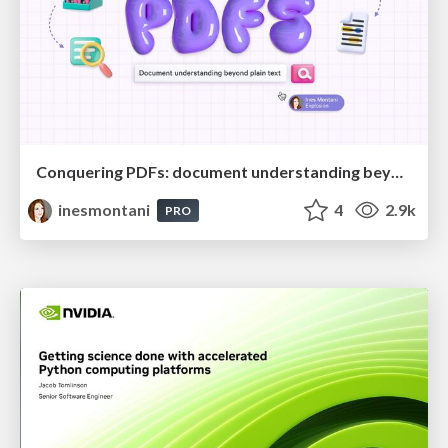
Conquering PDFs: document understanding beyond plain text
inesmontani
4
2.9k
PRO