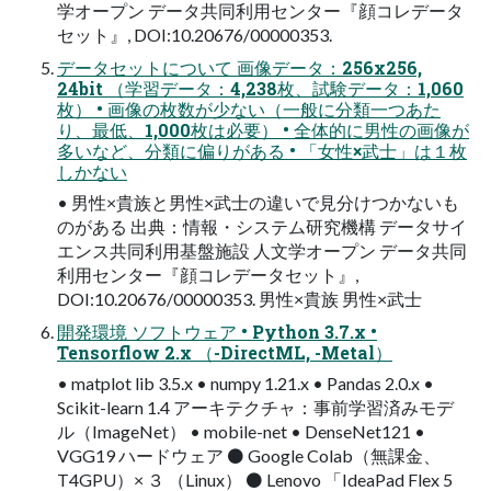
学オープン データ共同利用センター『顔コレデータ
セット』, DOI:10.20676/00000353.
データセットについて 画像データ：256x256,
24bit （学習データ：4,238枚、試験データ：1,060
枚） • 画像の枚数が少ない（一般に分類一つあた
り、最低、1,000枚は必要） • 全体的に男性の画像が
多いなど、分類に偏りがある • 「女性×武士」は１枚
しかない
• 男性×貴族と男性×武士の違いで見分けつかないも
のがある 出典：情報・システム研究機構 データサイ
エンス共同利用基盤施設 人文学オープン データ共同
利用センター『顔コレデータセット』,
DOI:10.20676/00000353. 男性×貴族 男性×武士
開発環境 ソフトウェア • Python 3.7.x •
Tensorflow 2.x （-DirectML, -Metal）
• matplot lib 3.5.x • numpy 1.21.x • Pandas 2.0.x •
Scikit-learn 1.4 アーキテクチャ：事前学習済みモデ
ル（ImageNet） • mobile-net • DenseNet121 •
VGG19 ハードウェア ⚫ Google Colab（無課金、
T4GPU）× ３ （Linux） ⚫ Lenovo 「IdeaPad Flex 5