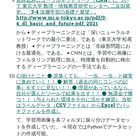
て 東京大学 数理・情報教育研究センター, 二反田篤
史, , 「3-4 深層学習の基礎と展望」,
http://www.mi.u-tokyo.ac.jp/pdf/3-
4_dl_basic_and_future.pdf, 2021
から • ディープラーニングとは「深いニューラルネ
ットワークでの最小二乗法」である （東京大学 松尾
教授） • ディープラーニングとは「非線形問題にお
ける最適化」である。 • CNNとは、学習中に画像に
フィルタリング処理に加え、特徴量を自動的に検出
する ディープラーニングの一手法である。
心掛けたこと ⚫ 泥臭くても、「一歩、一歩」と確実
に進めていく！！ ⚫ 解答（過去の同じコンペの記
事）をすぐに見ない！！ ⚫ 理屈があっているなら、
自分が選んだツールで結果を出す！！ ⚫ 無課金で勝
つ！！（与えられた環境を十分に活かす練習） 当初
はラベルデータ（CSVファイル）からExcelでバッ
チファイルを作成し
て、学習用画像を各フォルダに振り分けデータセッ
トを作成していた。 → 現在ではPythonでデータセッ
トの作成可能。