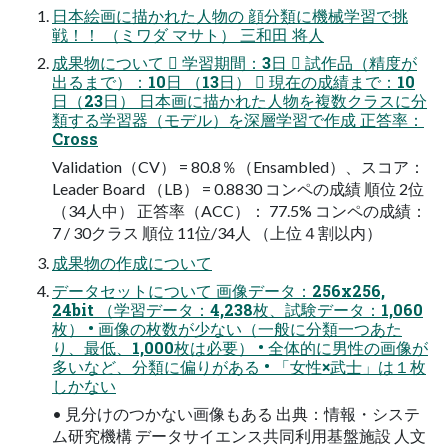
日本絵画に描かれた人物の 顔分類に機械学習で挑
戦！！ （ミワダ マサト） 三和田 将人
成果物について  学習期間：3日  試作品（精度が
出るまで）：10日 （13日）  現在の成績まで：10
日（23日） 日本画に描かれた人物を複数クラスに分
類する学習器（モデル）を深層学習で作成 正答率：
Cross
Validation（CV） = 80.8％（Ensambled）、スコア：
Leader Board （LB） = 0.8830 コンペの成績 順位 2位
（34人中） 正答率（ACC）： 77.5% コンペの成績：
7 / 30クラス 順位 11位/34人 （上位４割以内）
成果物の作成について
データセットについて 画像データ：256x256,
24bit （学習データ：4,238枚、試験データ：1,060
枚） • 画像の枚数が少ない（一般に分類一つあた
り、最低、1,000枚は必要） • 全体的に男性の画像が
多いなど、分類に偏りがある • 「女性×武士」は１枚
しかない
• 見分けのつかない画像もある 出典：情報・システ
ム研究機構 データサイエンス共同利用基盤施設 人文