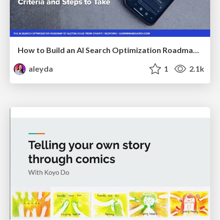
How to Build an AI Search Optimization Roadmap - Criteria and Steps to Take #SEOIRL
aleyda
1
2.1k