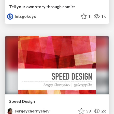
Tell your own story through comics
letsgokoyo
1
1k
Speed Design
sergeychernyshev
33
2k