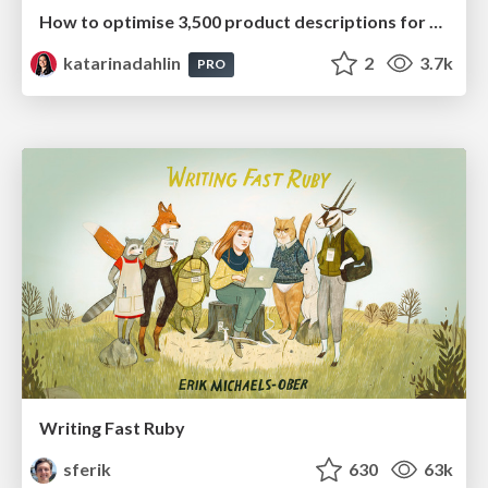
How to optimise 3,500 product descriptions for ecommerce in one day using ChatGPT
katarinadahlin
2
3.7k
PRO
Writing Fast Ruby
sferik
630
63k