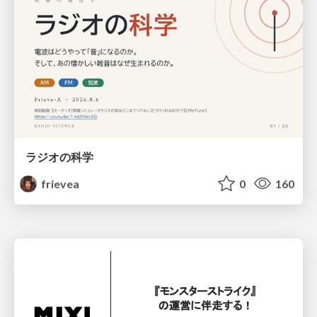
ラジオの科学
frievea
0
160