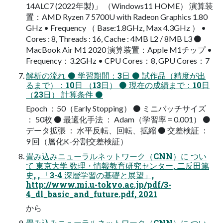
14ALC7 (2022年製)」 （Windows11 HOME） 演算装
置：AMD Ryzen 7 5700U with Radeon Graphics 1.80
GHz • Frequency （ Base:1.8GHz, Max 4.3GHz ） •
Cores : 8, Threads : 16, Cache : 4MB L2 / 8MB L3 ⚫
MacBook Air M1 2020 演算装置：Apple M1チップ •
Frequency：3.2GHz • CPU Cores：8, GPU Cores：7
解析の流れ ⚫ 学習期間：3日 ⚫ 試作品（精度が出
るまで）：10日 （13日） ⚫ 現在の成績まで：10日
（23日） 計算条件 ⚫
Epoch ：50（Early Stopping） ⚫ ミニバッチサイズ
： 50枚 ⚫ 最適化手法 ： Adam（学習率 = 0.001） ⚫
データ拡張 ： 水平反転、回転、拡縮 ⚫ 交差検証 ：
9 回（層化K-分割交差検証）
畳み込みニューラルネットワーク（CNN）に つい
て 東京大学 数理・情報教育研究センター, 二反田篤
史, , 「3-4 深層学習の基礎と展望」,
http://www.mi.u-tokyo.ac.jp/pdf/3-
4_dl_basic_and_future.pdf, 2021
から
畳み込みニューラルネットワーク（CNN）に つい