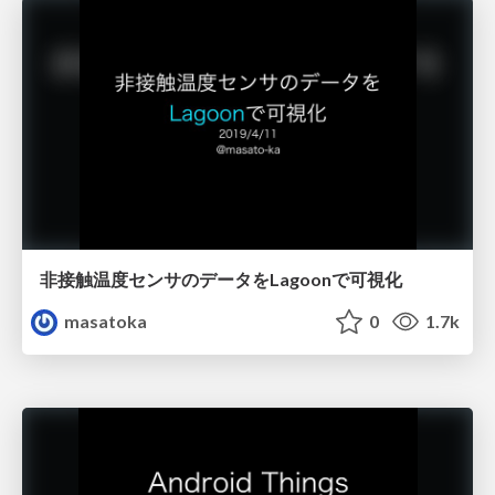
非接触温度センサのデータをLagoonで可視化
masatoka
0
1.7k