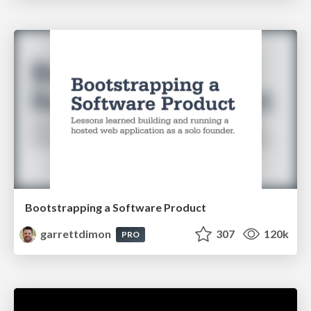
Bootstrapping a Software Product
garrettdimon
307
120k
PRO