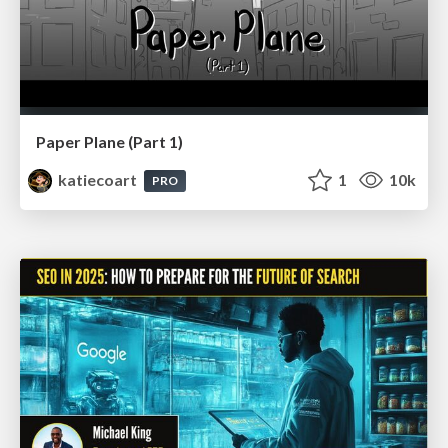
Paper Plane (Part 1)
katiecoart
1
10k
PRO