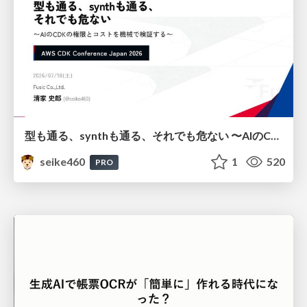
型も通る、synthも通る、それでも危ない 〜AIのCDKの権限とコストを機械で検証する〜 / It Passes Type Checks, It Passes Synth Checks, but It’s Still Risky — Automatically Verifying Permissions and Costs in AI’s CDK —
seike460
1
520
PRO