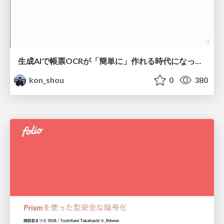
生成AIで帳票OCRが「簡単に」作れる時代になった？
kon_shou
0
380