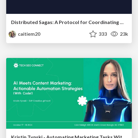
Distributed Sagas: A Protocol for Coordinating Microservices
caitiem20
333
23k
Kristin Tynski - Automating Marketing Tasks With AI