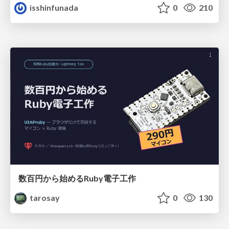
isshinfunada
0
210
数百円から始めるRuby電子工作
tarosay
0
130