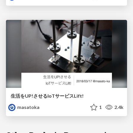
生活をUP!させるIoTサービスLift!
masatoka
1
2.4k