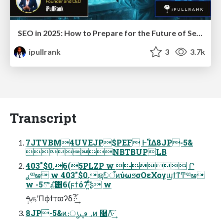
SEO in 2025: How to Prepare for the Future of Search
ipullrank
3
3.7k
Transcript
7JTVBM4UVEJP$PEF Ͱ࢝ΊΔ8JP-5&
NBTBUPLB
403"$0.6(5PLZP w  Ր
w -5ొஃ͍ͨ͠ํ͸6(ϝϯόʔั·͍͑ͯͩ͘͞ʂ w
ࠓ݄தʹΠϕϯτϖʔδެ։͠·͢
8JP-5&ͷ։ൃ؀ڥͷ ࿩Λ͠·͢