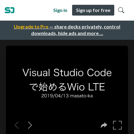
Sign in
Sign up for free
Upgrade to Pro
— share decks privately, control
downloads, hide ads and more …