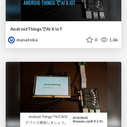
AndroidThingsでAI X IoT
masatoka
0
1.6k