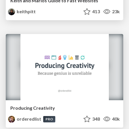
Keith and Marios Guide to Fast Websites
keithpitt
413
23k
Producing Creativity
orderedlist
348
40k
PRO