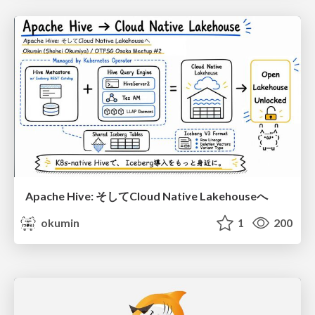
Apache Hive: そしてCloud Native Lakehouseへ
okumin
1
200