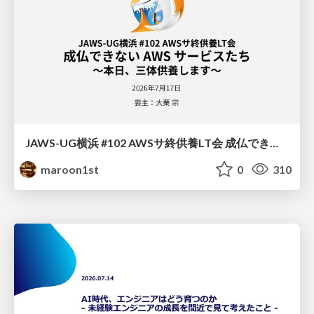
JAWS-UG横浜 #102 AWSサ終供養LT会 成仏できない AWS サービスたち 〜本日、三体供養します〜
maroon1st
0
310