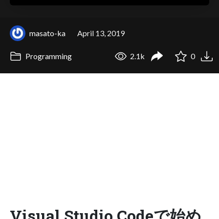
masato-ka
April 13, 2019
Programming
2.1k
0
Visual Studio Codeで始め