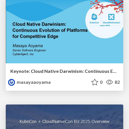
Keynote: Cloud Native Darwinism: Continuous Evolution of Platforms for Competitive Edge - KubeCon + CloudNativeCon Japan 2025 / kubecon-japan-2025-amsy810-keynote
masayaaoyama
0
82