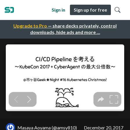
Sign in
Sign up for free
Upgrade to Pro
— share decks privately, control
downloads, hide ads and more …
Masaya Aoyama (@amsy810)
December 20, 2017