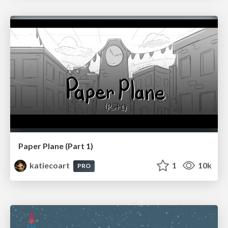
Paper Plane (Part 1)
katiecoart
1
10k
PRO