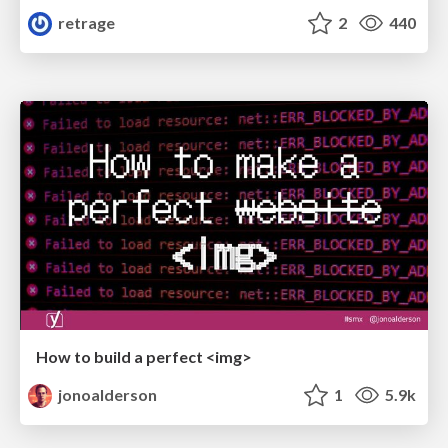
retrage
2
440
How to build a perfect <img>
jonoalderson
1
5.9k