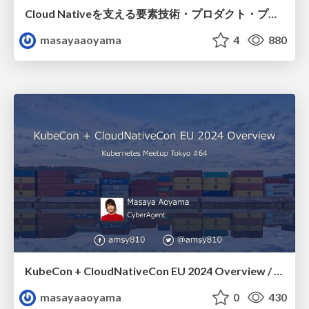
Cloud Nativeを支える要素技術・プロダクト・プラクティスの歩み / infrastudy-returns-01-amsy810
masayaaoyama
4
880
KubeCon + CloudNativeCon EU 2024 Overview / k8sjp64-kubecon-overview
masayaaoyama
0
430