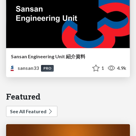
Sansan Engineering Unit 紹介資料
sansan33
1
4.9k
PRO
Featured
See All Featured