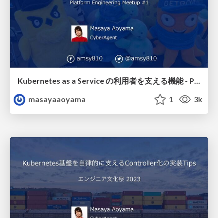
Kubernetes as a Service の利用者を支える機能 - Platform Engineering Meetup #1 / pfem01-amsy810-k8s
masayaaoyama
1
3k