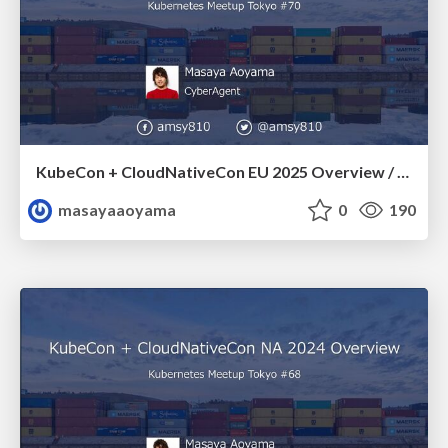
KubeCon + CloudNativeCon EU 2025 Overview / k8sjp-70-kubecon-cncon-eu-2025-overview
masayaaoyama
0
190