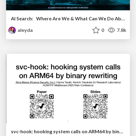
AI Search: Where Are We & What Can We Do About It?
aleyda
0
7.8k
svc-hook: hooking system calls on ARM64 by binary rewriting