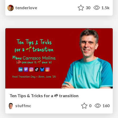
tenderlove
30
1.5k
Ten Tips & Tricks for a 🌱 transition
stuffmc
0
160