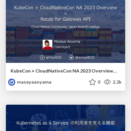
KubeCon + CloudNativeCon NA 2023 Overview + Recap for Gateway API Cloud Native Community Japan Kickoff meetup / amsy810_cncj1
masayaaoyama
0
2.2k