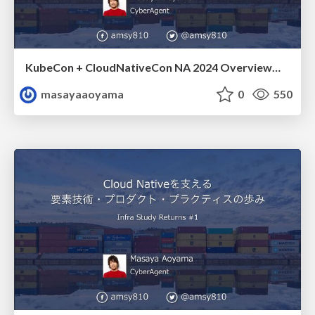
KubeCon + CloudNativeCon NA 2024 Overview at Kubernetes Meetup Tokyo #68 / amsy810_k8sjp68
masayaaoyama
0
550