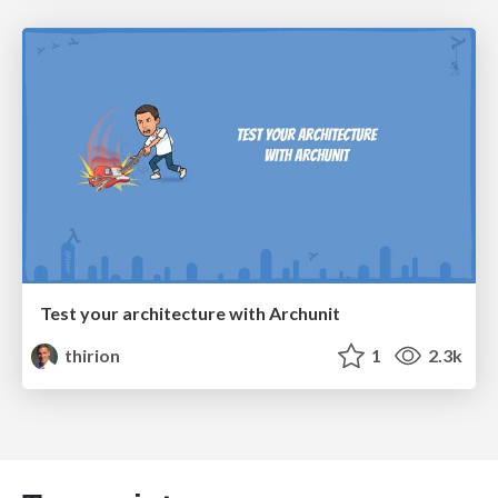
Test your architecture with Archunit
thirion
1
2.3k