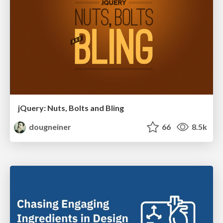
jQuery: Nuts, Bolts and Bling
dougneiner
66
8.5k