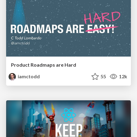
Product Roadmaps are Hard
iamctodd
55
12k