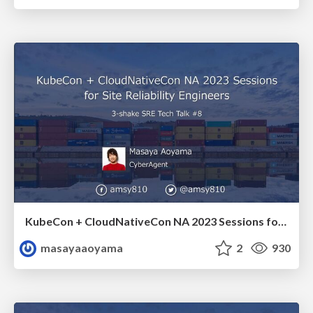
KubeCon + CloudNativeCon NA 2023 Sessions for Site Reliability Engineers / amsy810-srett08
masayaaoyama
2
930