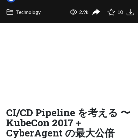
Technology
2.9k
10
CI/CD Pipeline を考える 〜
KubeCon 2017 +
CyberAgent の最大公倍