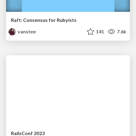
Raft: Consensus for Rubyists
vanstee
141
7.6k
RailsConf 2023