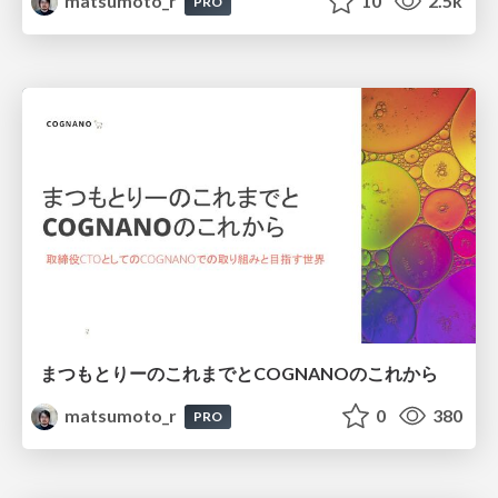
matsumoto_r
10
2.5k
PRO
まつもとりーのこれまでとCOGNANOのこれから
matsumoto_r
0
380
PRO