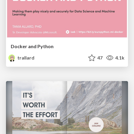
Docker and Python
trallard
47
4.1k