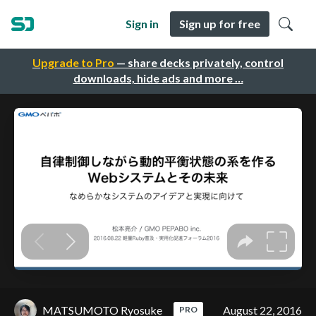
Sign in
Sign up for free
Upgrade to Pro
— share decks privately, control
downloads, hide ads and more …
MATSUMOTO Ryosuke
August 22, 2016
PRO