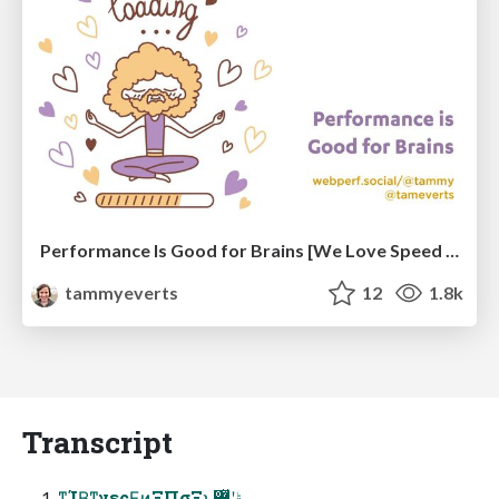
Performance Is Good for Brains [We Love Speed 2024]
tammyeverts
12
1.8k
Transcript
ͳΊΒ͔ͳγεςϜͷΞΠσΞͱ࣮ݱʹ޲͚ͯ