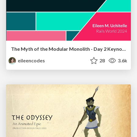
The Myth of the Modular Monolith - Day 2 Keynote - Rails World 2024
eileencodes
28
3.6k