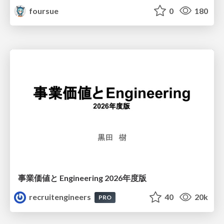
foursue
0
180
事業価値と Engineering 2026年度版
recruitengineers
40
20k
PRO