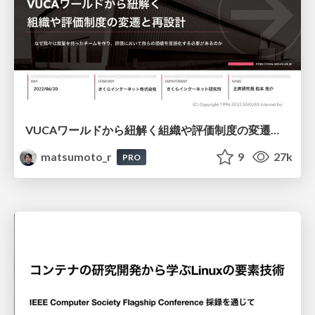
VUCAワールドから紐解く組織や評価制度の変遷と再設計
matsumoto_r
9
27k
PRO