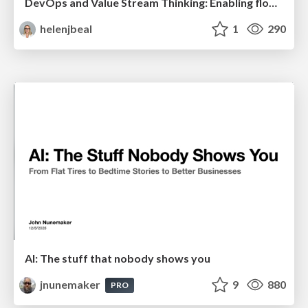
DevOps and Value Stream Thinking: Enabling flow, efficiency and business value
helenjbeal
1
290
AI: The stuff that nobody shows you
jnunemaker
9
880
PRO