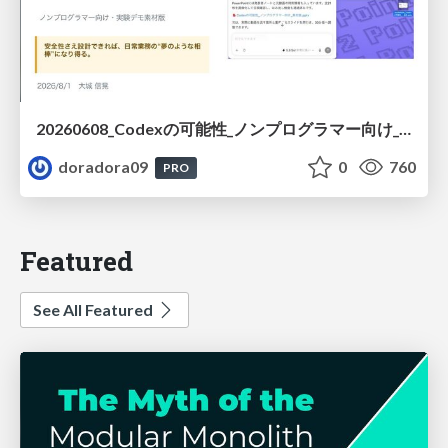
20260608_Codexの可能性_ノンプログラマー向け_大城追記
doradora09
0
760
PRO
Featured
See All Featured