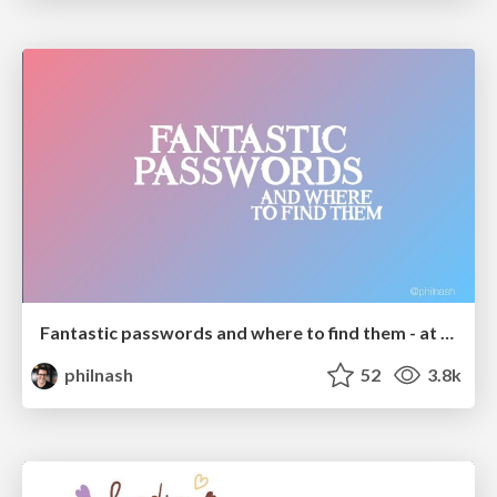
Fantastic passwords and where to find them - at NoRuKo
philnash
52
3.8k