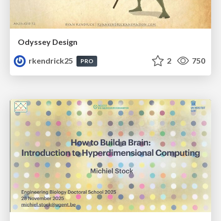
Odyssey Design
rkendrick25
2
750
PRO