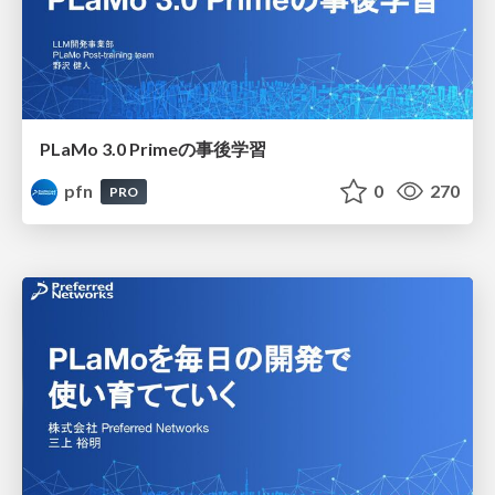
PLaMo 3.0 Primeの事後学習
pfn
0
270
PRO