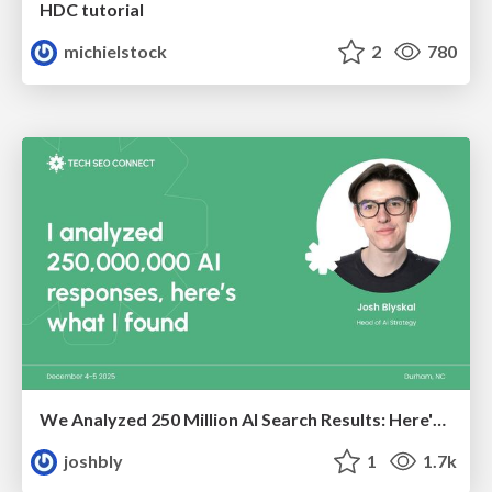
HDC tutorial
michielstock
2
780
We Analyzed 250 Million AI Search Results: Here's What I Found
joshbly
1
1.7k