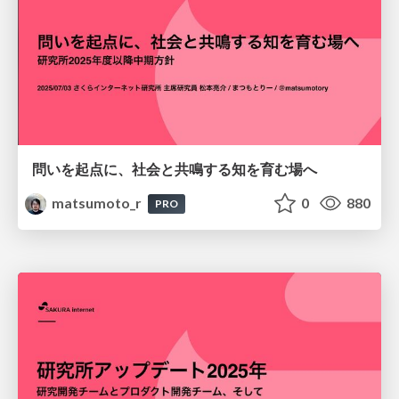
問いを起点に、社会と共鳴する知を育む場へ
matsumoto_r
0
880
PRO