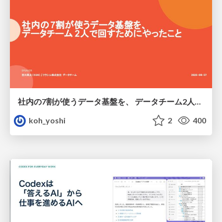
社内の7割が使うデータ基盤を、 データチーム2人で回すためにやったこと
koh_yoshi
2
400