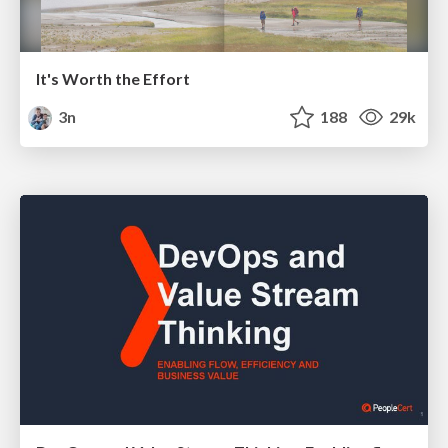
It's Worth the Effort
3n
188
29k