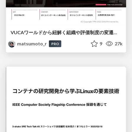
VUCAワールドから紐解く組織や評価制度の変遷と再設計
matsumoto_r
9
27k
PRO