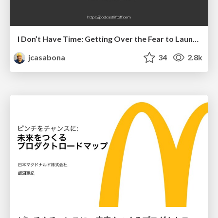
I Don’t Have Time: Getting Over the Fear to Launch Your Podcast
jcasabona
34
2.8k