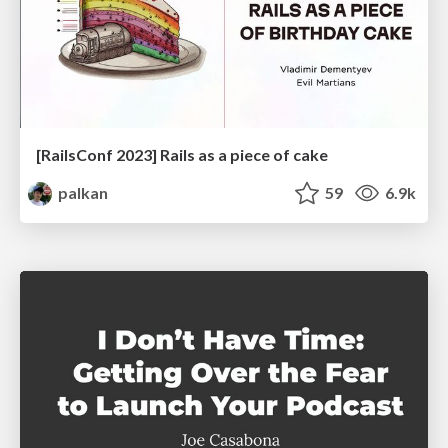
[RailsConf 2023] Rails as a piece of cake
palkan
59
6.9k