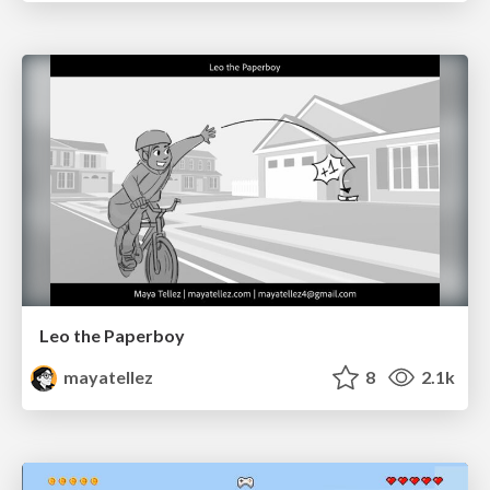
Leo the Paperboy
mayatellez
8
2.1k