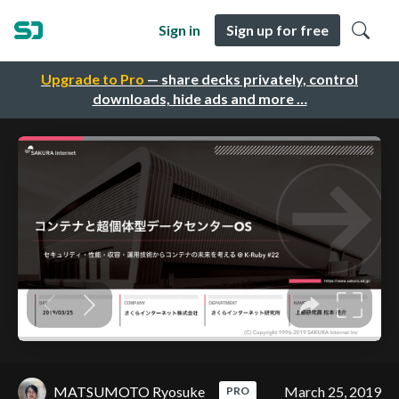
Sign in
Sign up for free
Upgrade to Pro
— share decks privately, control
downloads, hide ads and more …
MATSUMOTO Ryosuke
March 25, 2019
PRO