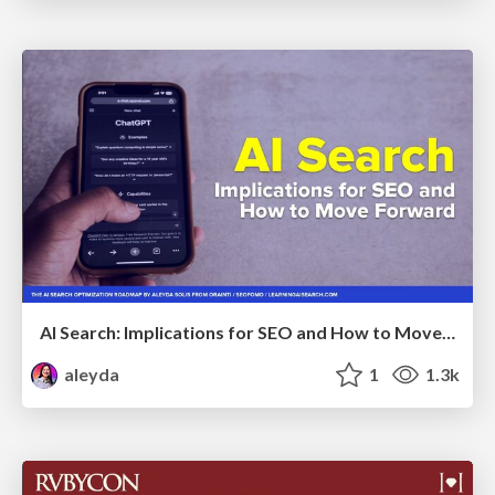
AI Search: Implications for SEO and How to Move Forward - #ShenzhenSEOConference
aleyda
1
1.3k