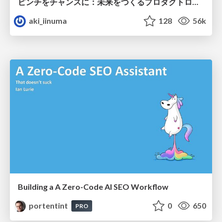
ピンチをチャンスに：未来をつくるプロダクトロードマップ #pmconf2020
aki_iinuma
128
56k
Building a A Zero-Code AI SEO Workflow
portentint
0
650
PRO