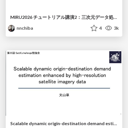
MIRU2026 チュートリアル講演2：三次元データ処理の動向
nnchiba
4
3k
Scalable dynamic origin-destination demand estimation enhanced by high-resolution satellite imagery data