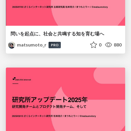
問いを起点に、社会と共鳴する知を育む場へ
matsumoto_r
0
880
PRO