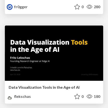
fr0gger
0
280
Data Visualization Tools in the Age of AI
flekschas
0
180