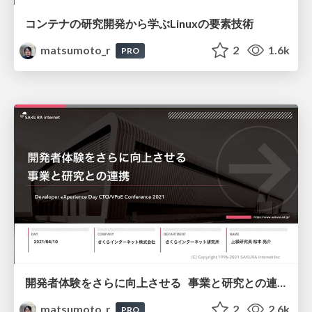
コンテナの研究開発から学ぶLinuxの要素技術
matsumoto_r
2
1.6k
PRO
開発者体験をさらに向上させる 事業と研究との連携
matsumoto_r
2
2.6k
PRO