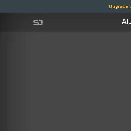
Upgrade t
A