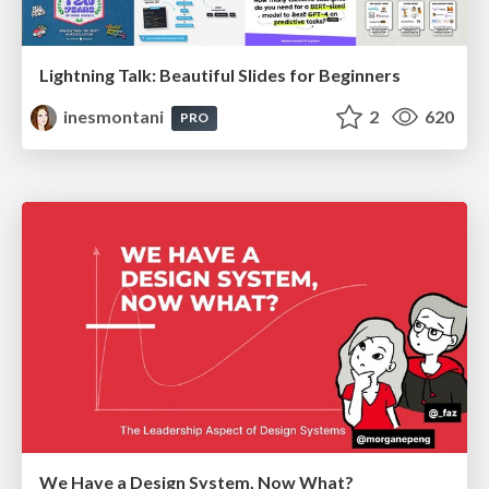
Lightning Talk: Beautiful Slides for Beginners
inesmontani
2
620
PRO
We Have a Design System, Now What?