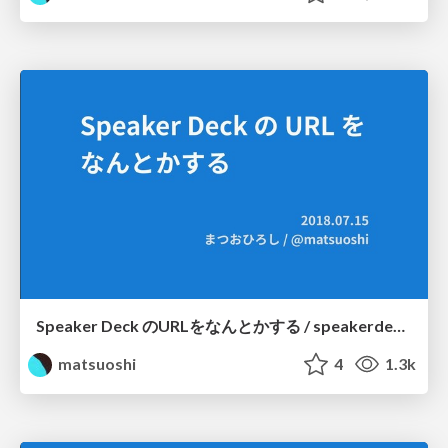
Speaker Deck のURLをなんとかする / speakerdeck's url
matsuoshi
4
1.3k