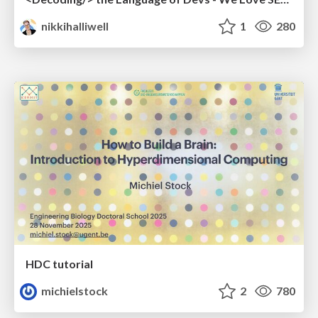
nikkihalliwell
1
280
HDC tutorial
michielstock
2
780