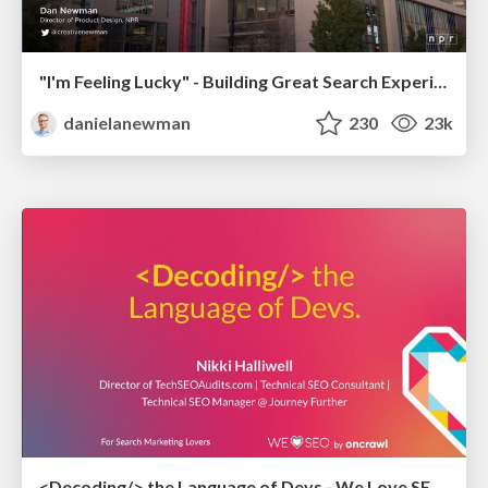
"I'm Feeling Lucky" - Building Great Search Experiences for Today's Users (#IAC19)
danielanewman
230
23k
<Decoding/> the Language of Devs - We Love SEO 2024