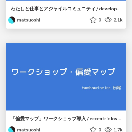
わたしと仕事とアジャイルコミュニティ / developers summit 2025
matsuoshi
0
2.1k
「偏愛マップ」ワークショップ導入 / eccentric love map
matsuoshi
0
1.7k