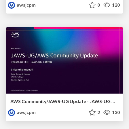
awsjcpm
0
120
AWS Community/JAWS-UG Update - JAWS-UG 上越妙高支部リブート
awsjcpm
2
130