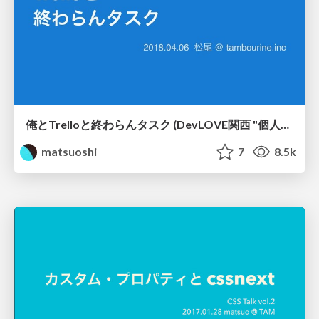
俺とTrelloと終わらんタスク (DevLOVE関西 "個人のタスクマネジメント"のコツや悩みを話す場 資料) #devkan
matsuoshi
7
8.5k