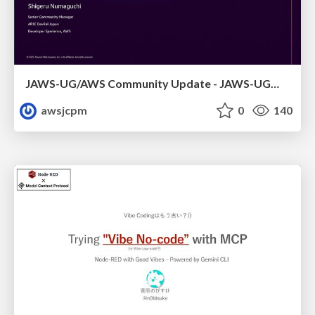
JAWS-UG/AWS Community Update - JAWS-UG栃木 #6
awsjcpm
0
140