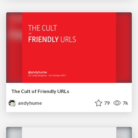
The Cult of Friendly URLs
andyhume
79
7k