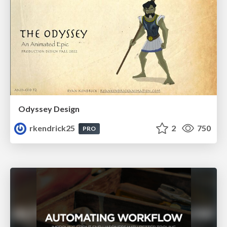
Odyssey Design
rkendrick25
2
750
PRO