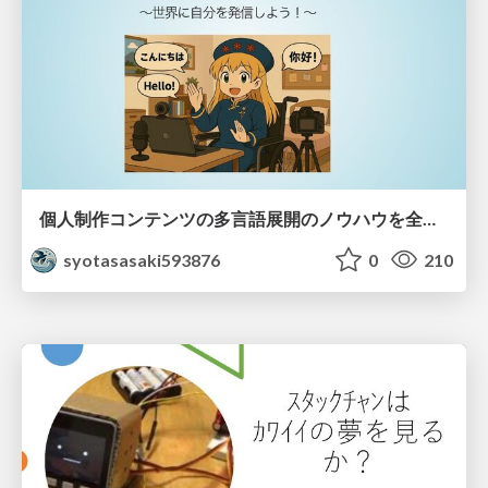
個人制作コンテンツの多言語展開のノウハウを全公開！ 〜世界に自分を発信しよう！〜
syotasasaki593876
0
210