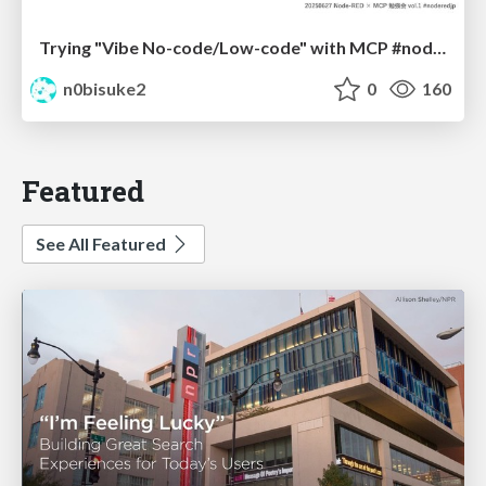
Trying "Vibe No-code/Low-code" with MCP #noderedjp
n0bisuke2
0
160
Featured
See All Featured