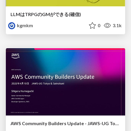
LLMはTRPGのGMができる(確信)
kgmkm
0
3.1k
AWS Community Builders Update - JAWS-UG Tokyo and Sainokuni