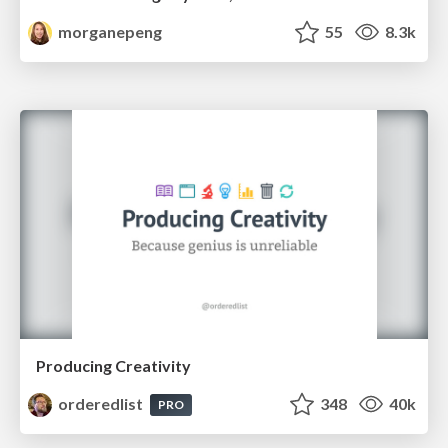
morganepeng
55
8.3k
Producing Creativity
orderedlist
348
40k
PRO