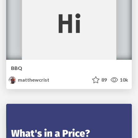
BBQ
matthewcrist
89
10k