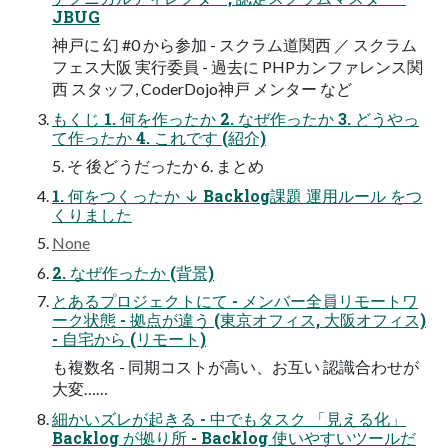
JBUG
神戸に 幻 #0 から参加 - スクラム道関西 ／ スクラム
フェス大阪 実行委員 - 過去に PHPカンファレンス関
西 スタッフ, CoderDojo神戸 メンター など
もくじ 1. 何を作ったか 2. なぜ作ったか 3. どうやっ
て作ったか 4. これです (紹介)
5. そ 後どうだったか 6. まとめ
1. 何をつくったか ↓ Backlog課題 運用ルール をつ
くりました
None
2. なぜ作ったか (背景)
とあるプロジェクトにて - メンバー全員リモートワ
ーク状態 - 拠点が違う (東京オフィス, 大阪オフィス)
- 自宅から (リモート)
も複数名 - 同期コストが高い、お互い 認識合わせが
大変……
細かいズレが起きる - 中でもタスク 「見える化」
Backlog が拠り所 - Backlog 使いやすいツールだ