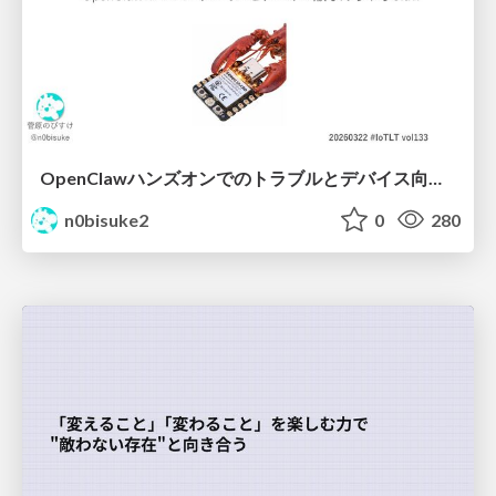
OpenClawハンズオンでのトラブルとデバイス向けなんちゃらクロー #IoTLT vol133
n0bisuke2
0
280