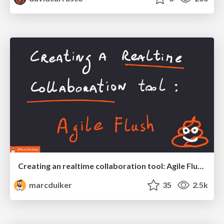
Creating an realtime collaboration tool: Agile Flush - .NET Oxford
marcduiker
35
2.5k