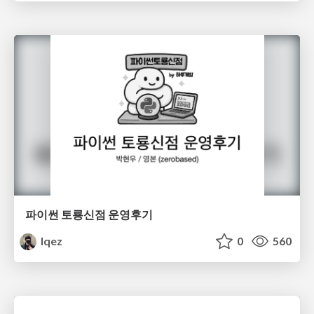
파이썬 토룡신점 운영후기
lqez
0
560