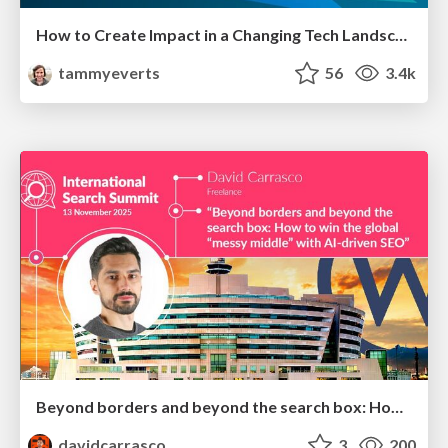
How to Create Impact in a Changing Tech Landscape [PerfNow 2023]
tammyeverts
56
3.4k
Beyond borders and beyond the search box: How to win the global "messy middle" with AI-driven SEO
davidcarrasco
3
200