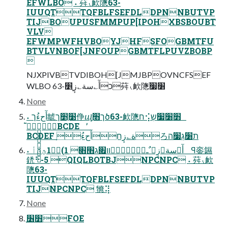
EFWLBO ˖ 荈⹛欰䧭63-
IUUQTTQFBLFSEFDLDPNNBUTVP
TIJBOUPUSFMMPUP[IPOHXBSBOUBT
VLV
EFWMPWFHVBOYJHFSFOGBMTFU
BTVLVNBOF[JNFOUPGBMTFLPUVZBOBP

NJXPIVBTVDIBOH[JMJBPOVNCFSEF
WLBO 63-כأٓ؎سة؎زַٕ׵荈⹛欰䧭ׁ׸׷
None
˖ أٓحءُך䖓׹ַ׵ך鿇ⴓך׫ָծ63-欰䧭ח⢪׻׸׷שְ
֮֮֮֮֮ְְְְְBCDE ̕
BCDEF ة؎زٕחأٓحءُָろת׸גְ׷ה
˖ أٓ؎سة؎زٕ ٌـفؚٗٓىؚٝװ׏ג׫׋ 1)1ؕٝؿ؋ٖٝأ ꟼ銮䥪
鋵⠓-5 QIQLBOTBJNPCNPC ˖ 荈⹛欰
䧭63-
IUUQTTQFBLFSEFDLDPNNBUTVP
TIJNPCNPC 㹋⢽
None
ֶ׻׶FOE