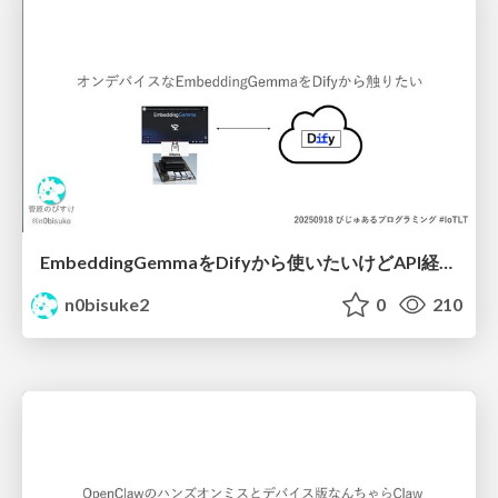
EmbeddingGemmaをDifyから使いたいけどAPI経由はつまらん #iotlt #gemma #dify
n0bisuke2
0
210