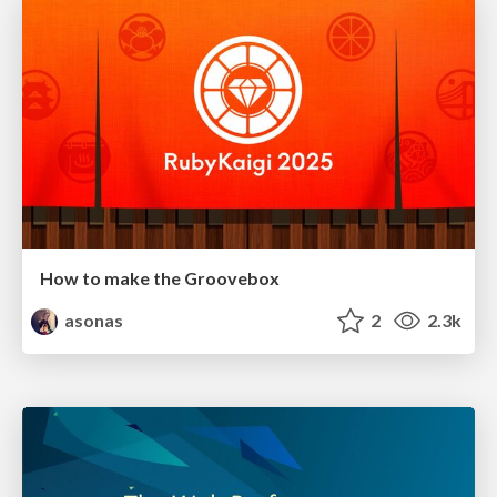
How to make the Groovebox
asonas
2
2.3k