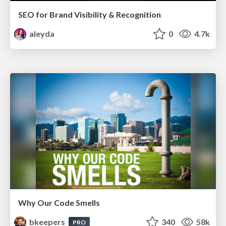
SEO for Brand Visibility & Recognition
aleyda
0
4.7k
Why Our Code Smells
bkeepers
340
58k
PRO