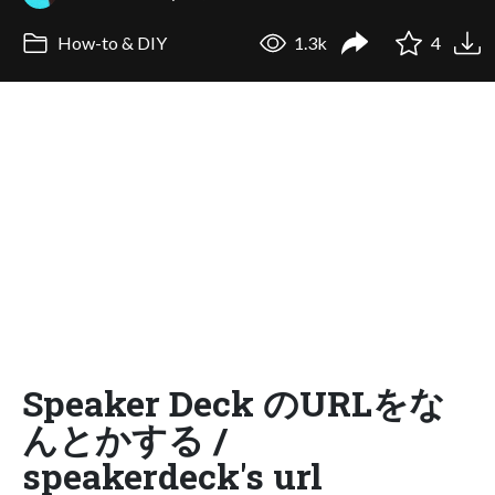
How-to & DIY
1.3k
4
Speaker Deck のURLをな
んとかする /
speakerdeck's url