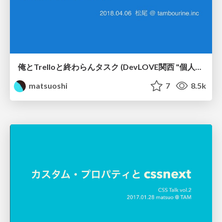
俺とTrelloと終わらんタスク (DevLOVE関西 "個人のタスクマネジメント"のコツや悩みを話す場 資料) #devkan
matsuoshi
7
8.5k