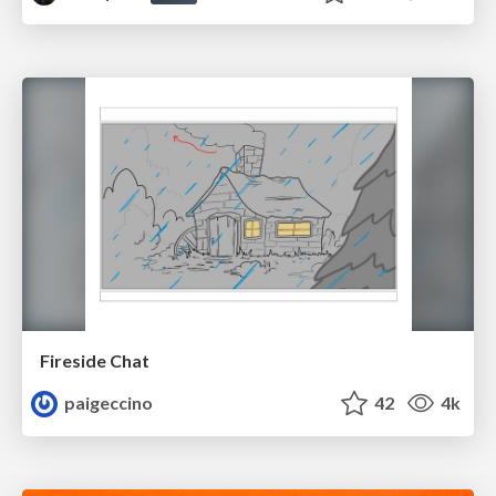
Fireside Chat
paigeccino
42
4k