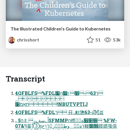
The Illustrated Children's Guide to Kubernetes
chrisshort
51
53k
Transcript
4QFBLFS%FDLך63-׾ ז׿הַׅ׷

תאֶמ׹׃!NBUTVPTIJ
4QFBLFS%FDLך 荈⹛欰䧭63-ꞿֺׅ㉏겗
˖ أٓ؎سة؎زٕ ⥯ה5SFMMPה穄׻׵׿ةأؙ %FW-
07&ꟼ銮⦐➂ךةأؙ وطآًٝزך؝خװ䝢׫׾鑧ׅ㜥项俱