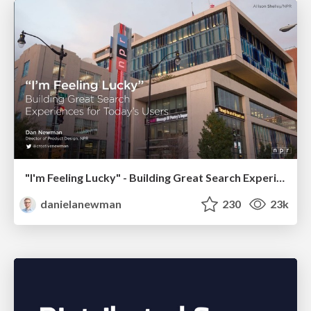
"I'm Feeling Lucky" - Building Great Search Experiences for Today's Users (#IAC19)
danielanewman
230
23k