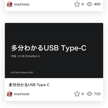
mattenn
0
490
多分分かるUSB Type-C
mattenn
0
710