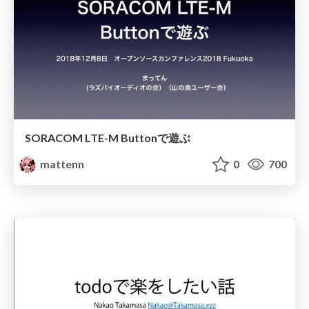
SORACOM LTE-M Buttonで遊ぶ
mattenn
0
700