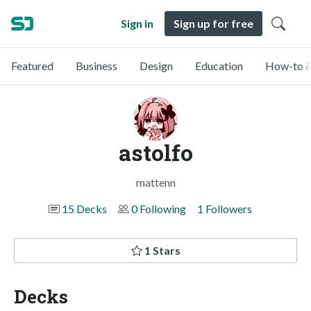
Sign in
Sign up for free
Featured
Business
Design
Education
How-to &
astolfo
mattenn
15 Decks
0 Following
1 Followers
1 Stars
Decks