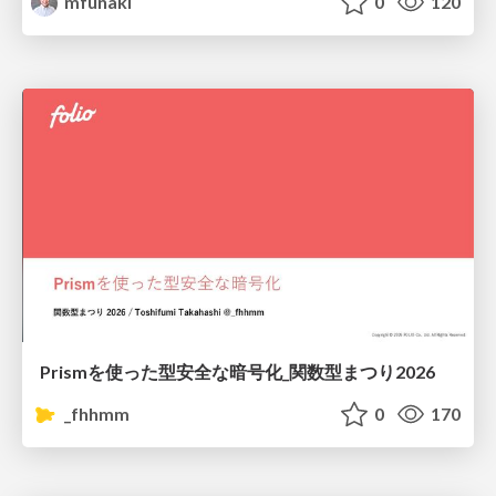
mfunaki
0
120
Prismを使った型安全な暗号化_関数型まつり2026
_fhhmm
0
170