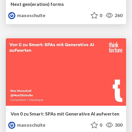
Next gen(eration) forms
maxoschulte
0
260
Von 0 zu Smart: SPAs mit Generative AI aufwerten
maxoschulte
0
300