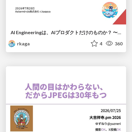
AI Engineeringは、AIプロダクトだけのものか？ 〜AIがソフトウェアを作る時代の新しい当たり前〜 / No AI in your product. AI Engineering in your development.
rkaga
4
360