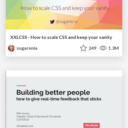
XXLCSS - How to scale CSS and keep your sanity
sugarenia
249
1.3M