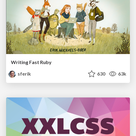
Writing Fast Ruby
sferik
630
63k