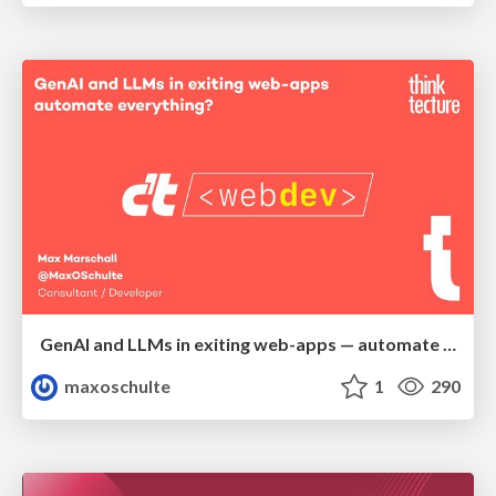
GenAI and LLMs in exiting web-apps — automate everything?
maxoschulte
1
290