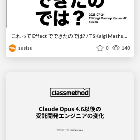
これって Effect でできたのでは? / TSKaigi Mashup Kansai #2
susisu
0
140