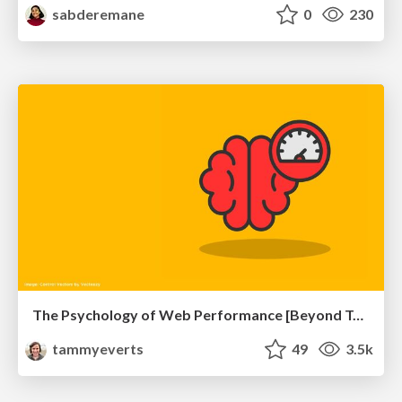
sabderemane
0
230
The Psychology of Web Performance [Beyond Tellerrand 2023]
tammyeverts
49
3.5k