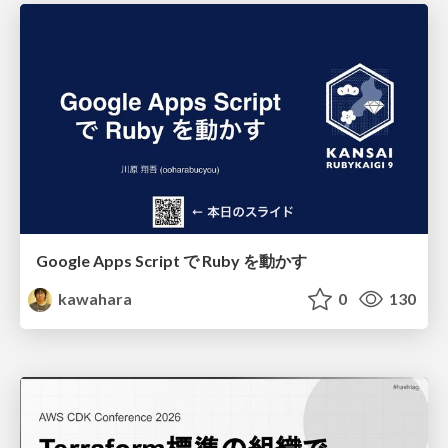
Google Apps Script で Ruby を動かす
kawahara
0
130