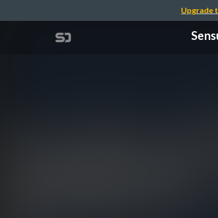
Upgrade t
Sen