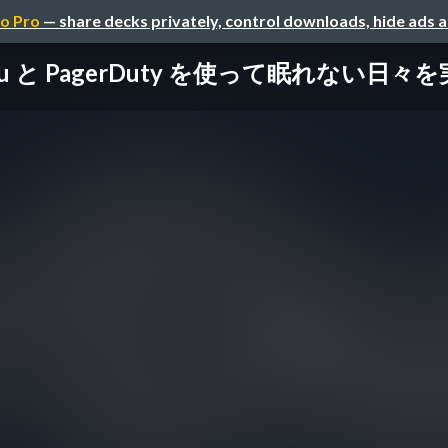
o Pro
— share decks privately, control downloads, hide ads 
su と PagerDuty を使って眠れない日々