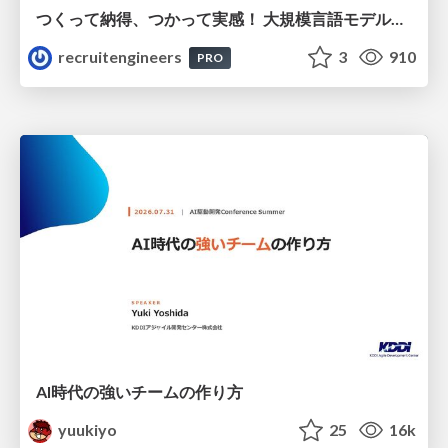
つくって納得、つかって実感！ 大規模言語モデルことはじめ ver2.0
recruitengineers
3
910
PRO
AI時代の強いチームの作り方
yuukiyo
25
16k