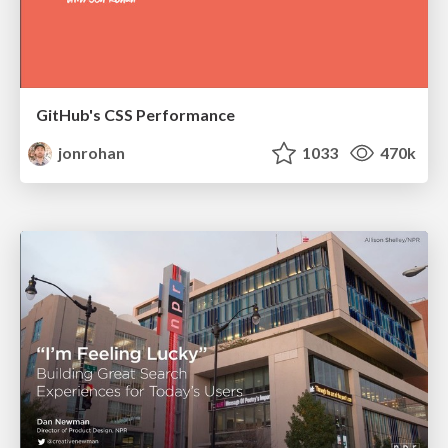
GitHub's CSS Performance
jonrohan
1033
470k