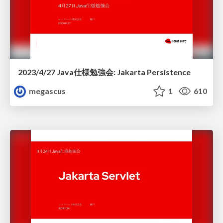
2023/4/27 Java仕様勉強会: Jakarta Persistence
megascus
1
610