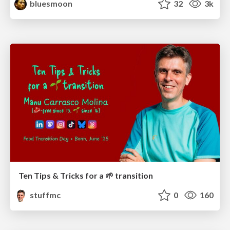
bluesmoon
32
3k
Ten Tips & Tricks for a 🌱 transition
stuffmc
0
160