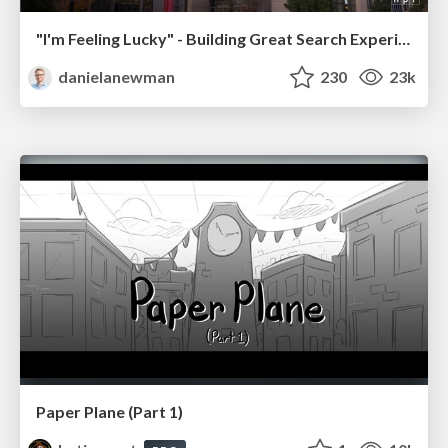
"I'm Feeling Lucky" - Building Great Search Experiences for Today's Users (#IAC19)
danielanewman
230
23k
Paper Plane (Part 1)