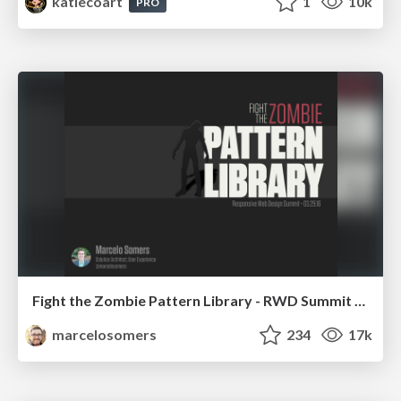
katiecoart
1
10k
PRO
Fight the Zombie Pattern Library - RWD Summit 2016
marcelosomers
234
17k