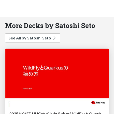
More Decks by Satoshi Seto
See All by Satoshi Seto
2025/10/27 JJUGナイトセミナー WildFlyとQuarkusの 始め方