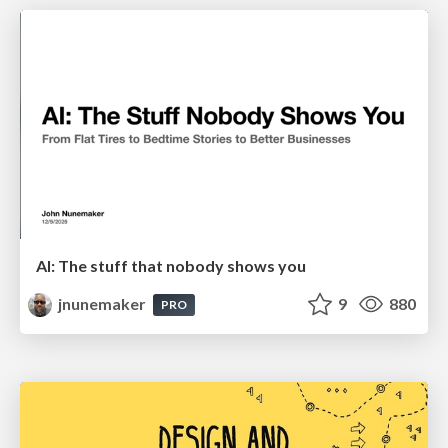
AI: The stuff that nobody shows you
jnunemaker
9
880
PRO