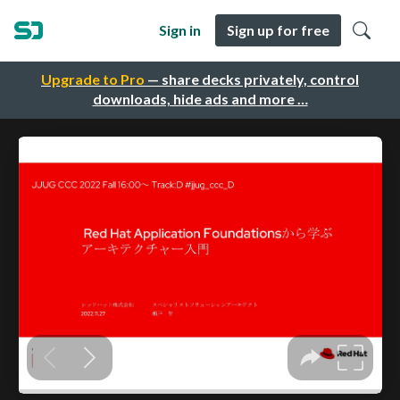
Sign in
Sign up for free
Upgrade to Pro
— share decks privately, control
downloads, hide ads and more …