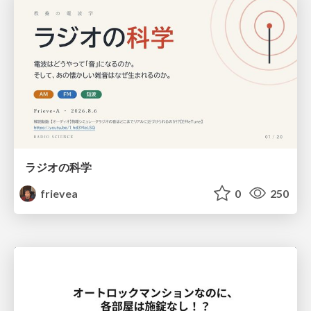
ラジオの科学
frievea
0
250