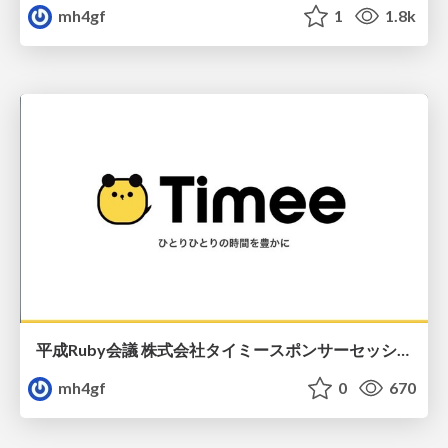
mh4gf
1
1.8k
平成Ruby会議 株式会社タイミースポンサーセッション
mh4gf
0
670