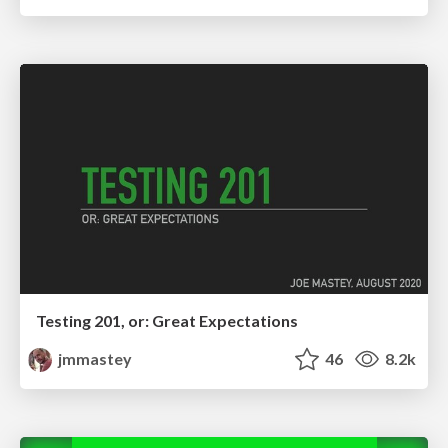
Testing 201, or: Great Expectations
jmmastey
46
8.2k