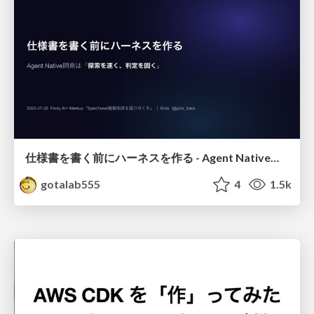
仕様書を書く前にハーネスを作る - Agent Native開発は「探索を速く、判定を固く」
gotalab555
4
1.5k