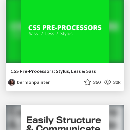
CSS Pre-Processors: Stylus, Less & Sass
bermonpainter
360
30k