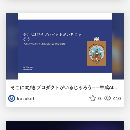
そこに3びきプロダクトがいるじゃろう——生成AI時代における“価値が届かない理由”の構造
kosuket
0
410