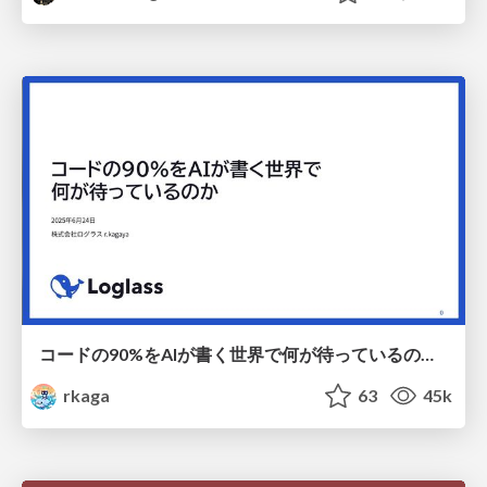
コードの90%をAIが書く世界で何が待っているのか / What awaits us in a world where 90% of the code is written by AI
rkaga
63
45k