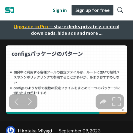
Sign in
Sign up for free
Upgrade to Pro
— share decks privately, control
downloads, hide ads and more …
Hirotaka Miyagi
September 09, 2023