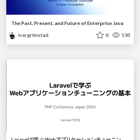
The Past, Present, and Future of Enterprise Java
ivargrimstad
0
530
Laravelで学ぶ Webアプリケーションチューニング入門/web_application_tuning_101