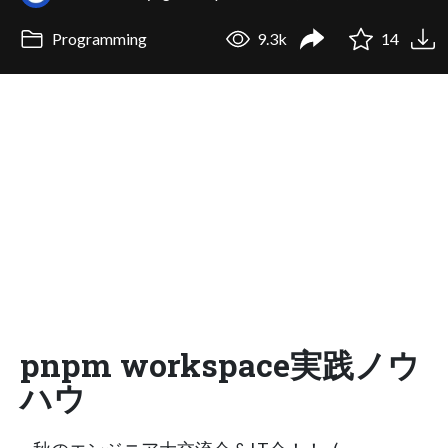
Programming
9.3k
14
pnpm workspace実践ノウ
ハウ