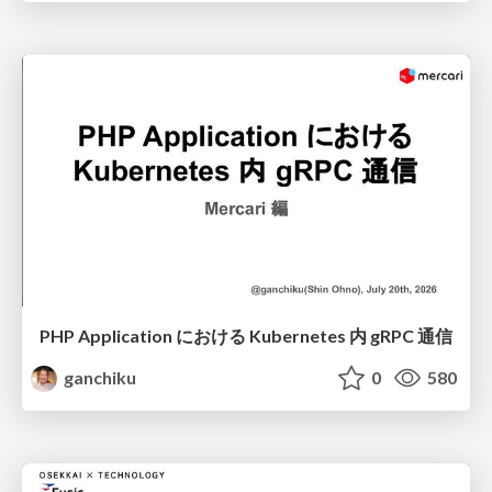
PHP Application における Kubernetes 内 gRPC 通信
ganchiku
0
580