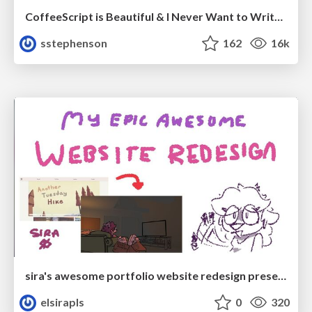
CoffeeScript is Beautiful & I Never Want to Write Plain JavaScript Again
sstephenson
162
16k
sira's awesome portfolio website redesign presentation
elsirapls
0
320