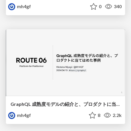
mh4gf
0
340
GraphQL 成熟度モデルの紹介と、プロダクトに当てはめた事例 / GraphQL maturity model
mh4gf
8
2.2k