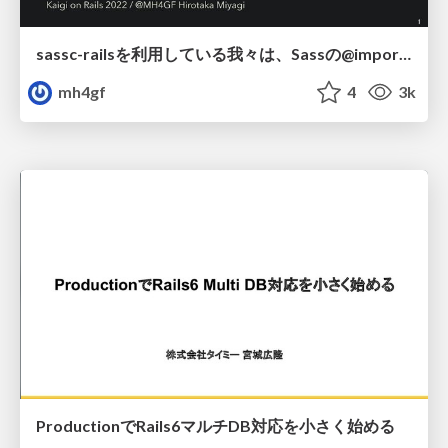
sassc-railsを利用している我々は、Sassの@importの非推奨化をどのように乗り越えていくか
mh4gf
4
3k
ProductionでRails6マルチDB対応を小さく始める