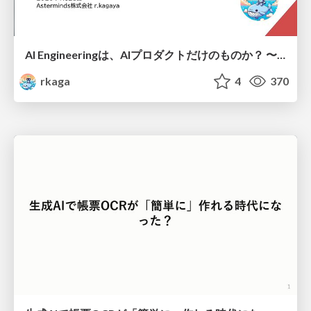
AI Engineeringは、AIプロダクトだけのものか？ 〜AIがソフトウェアを作る時代の新しい当たり前〜 / No AI in your product. AI Engineering in your development.
rkaga
4
370