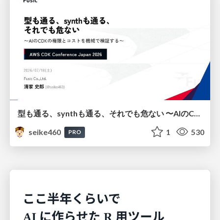
型も通る、synthも通る、それでも危ない 〜AIのCDKの権限とコストを機械で検証する〜 / It Passes Type Checks, It Passes Synth Checks, but It’s Still Risky — Automatically Verifying Permissions and Costs in AI’s CDK —
seike460
1
530
PRO