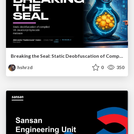
Breaking the Seal: Static Deobfuscation of Compiled V8 JavaScript Bytecode Malware
hshrzd
0
350