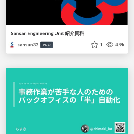
Sansan Engineering Unit 紹介資料
sansan33
1
4.9k
PRO