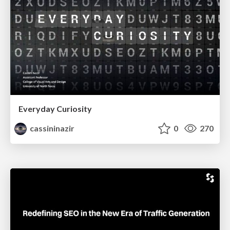
Everyday Curiosity
cassininazir
0
270