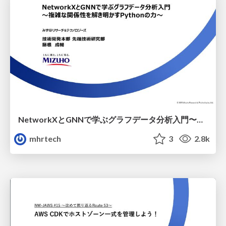
NetworkXとGNNで学ぶグラフデータ分析入門〜複雑な関係性を解き明かすPythonの力〜
mhrtech
3
2.8k