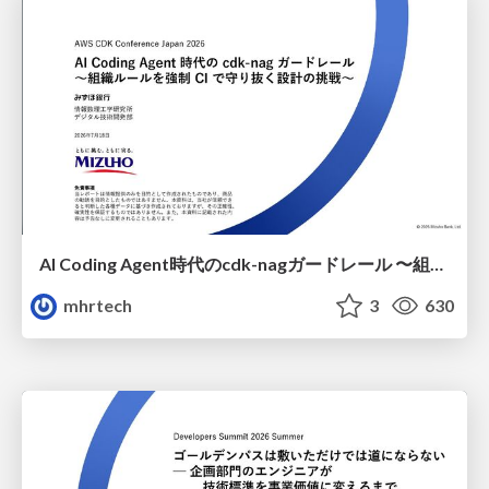
AI Coding Agent時代のcdk-nagガードレール 〜組織ルールを強制CIで守り抜く設計の挑戦〜
mhrtech
3
630