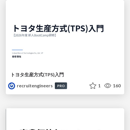
トヨタ⽣産⽅式(TPS)⼊⾨
recruitengineers
1
160
PRO