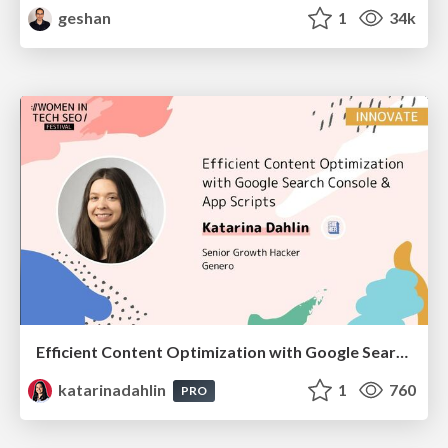
geshan
1
34k
Efficient Content Optimization with Google Search Console & Apps Script
katarinadahlin
1
760
PRO