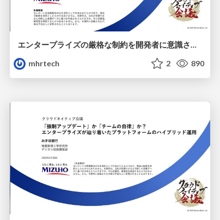
エンタープライズの厳格な制約を開発者に意識させない：クラウドネイティブ開発基盤設計/cloudnative-kaigi-golden-path
mhrtech
2
890