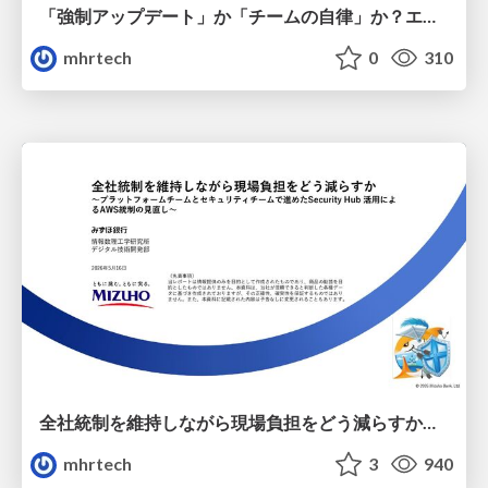
「強制アップデート」か「チームの自律」か？エンタープライズが辿り着いたプラットフォームのハイブリッド運用/cloudnative-kaigi-hybrid-platform-operations
mhrtech
0
310
全社統制を維持しながら現場負担をどう減らすか〜プラットフォームチームとセキュリティチームで進めたSecurity Hub活用によるAWS統制の見直し〜/secjaws-security-hub-custom-insights
mhrtech
3
940