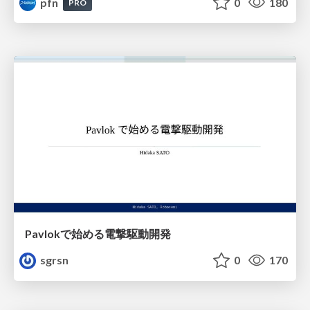
pfn
0
180
PRO
Pavlokで始める電撃駆動開発
sgrsn
0
170