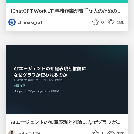
[ChatGPT Work LT]事務作業が苦手な人のための バックオフィスの「半」自動化
chimaki_iot
0
180
AIエージェントの知識表現と推論に なぜグラフが使われるのか - 記号的AIの復権とニューラルAIとの統合
yohei1126
1
270