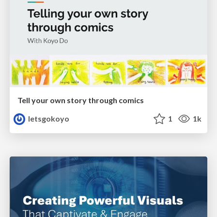
Tell your own story through comics
letsgokoyo
1
1k