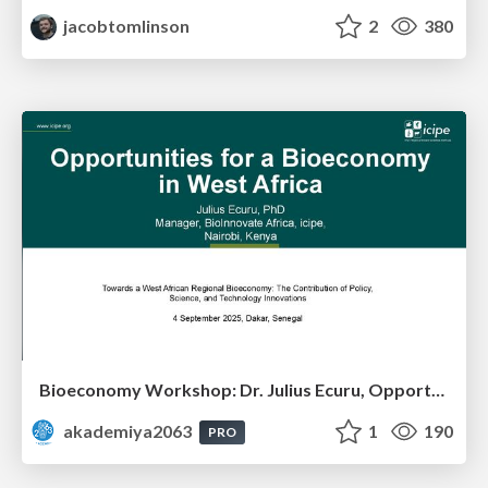
jacobtomlinson
2
380
Bioeconomy Workshop: Dr. Julius Ecuru, Opportunities for a Bioeconomy in West Africa
akademiya2063
1
190
PRO