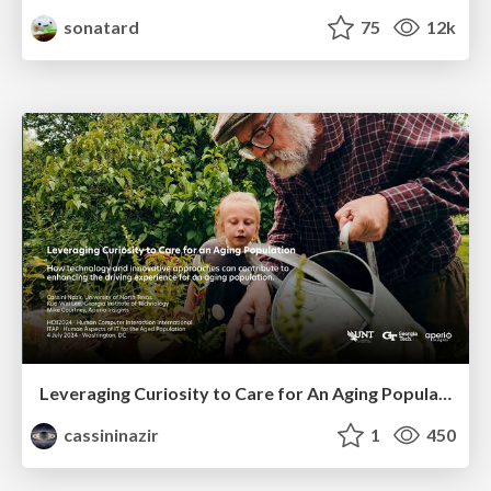
sonatard
75
12k
Leveraging Curiosity to Care for An Aging Population
cassininazir
1
450