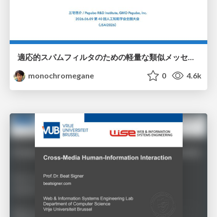
適応的スパムフィルタのための軽量な類似メッセージカウンタ / jsai2026-adaptive-spam-filter
monochromegane
0
4.6k