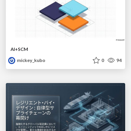
AI+SCM
mickey_kubo
0
94