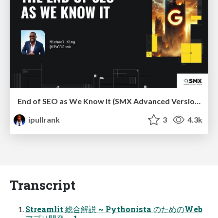
End of SEO as We Know It (SMX Advanced Version)
ipullrank
3
4.3k
Transcript
Streamlit 総合解説 ~ Pythonista のためのWeb