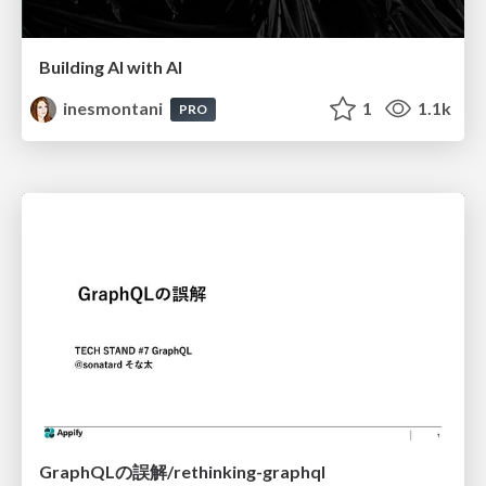
Building AI with AI
inesmontani
1
1.1k
PRO
GraphQLの誤解/rethinking-graphql