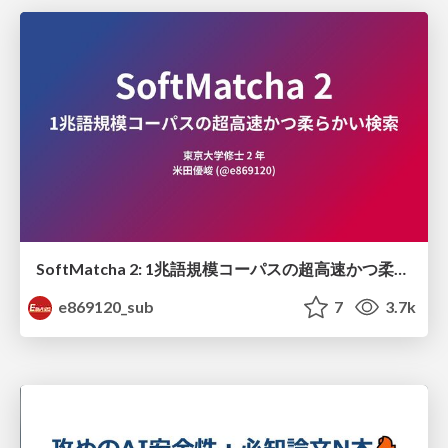
SoftMatcha 2: 1兆語規模コーパスの超高速かつ柔らかい検索
e869120_sub
7
3.7k