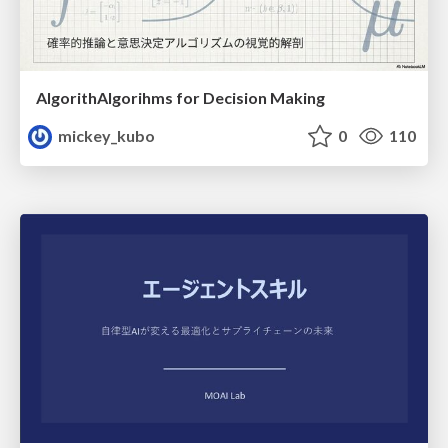
AlgorithAlgorihms for Decision Making
mickey_kubo
0
110