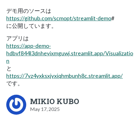
デモ用のソースは
https://github.com/scmopt/streamlit-demo
#
に公開しています。
アプリは
https://app-demo-
hdbvf844l3dnheyixmguwj.streamlit.app/Visualizatio
n
と
https://7yz4yxksxjyxiqhmbunh8c.streamlit.app/
です。
MIKIO KUBO
May 17, 2025