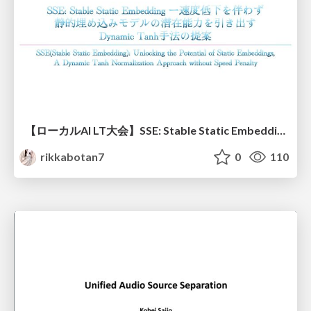
【ローカルAI LT大会】SSE: Stable Static Embedding ー速度低下を伴わず 静的埋め込みモデルの潜在能力を引き出す Dynamic Tanh手法の提案
rikkabotan7
0
110