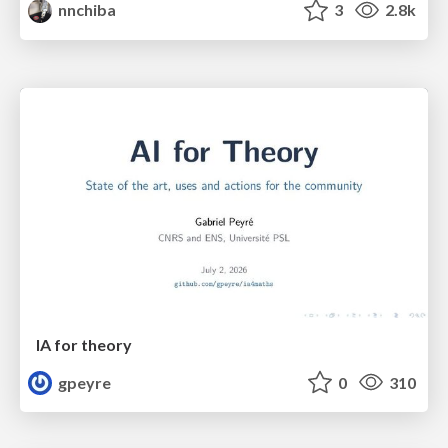
nnchiba
3
2.8k
IA for theory
gpeyre
0
310