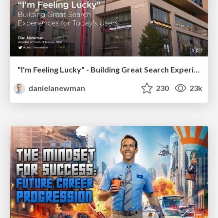
"I'm Feeling Lucky" - Building Great Search Experiences for Today's Users (#IAC19)
danielanewman
230
23k