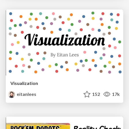
Visualization
eitanlees
152
17k