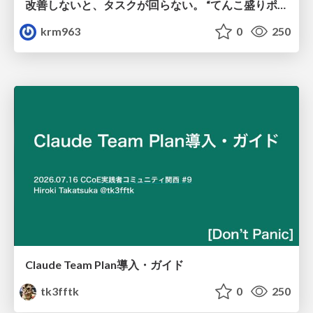
改善しないと、タスクが回らない。 “てんこ盛りポジション” を引き継いだ情シスの、入社3ヶ月の業務改善録
krm963
0
250
Claude Team Plan導入・ガイド
tk3fftk
0
250