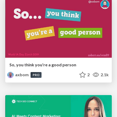
So, you think you're a good person
axbom
2
2.1k
PRO