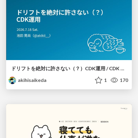
ドリフトを絶対に許さない（？）CDK運用 / CDK Ops with Zero Tolerance for Drifts (?)
akihisaikeda
1
170