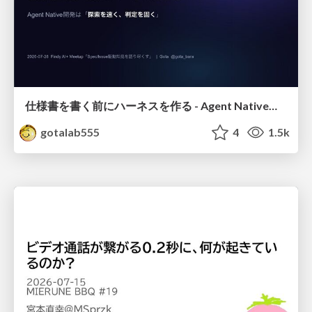
仕様書を書く前にハーネスを作る - Agent Native開発は「探索を速く、判定を固く」
gotalab555
4
1.5k