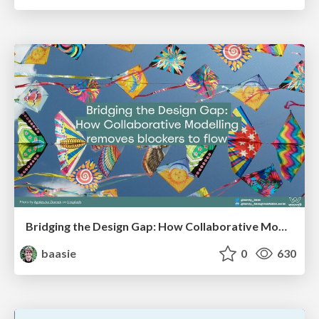
Bridging the Design Gap: How Collaborative Modelling removes blockers to flow between stakeholders and teams @FastFlow conf
baasie
0
630