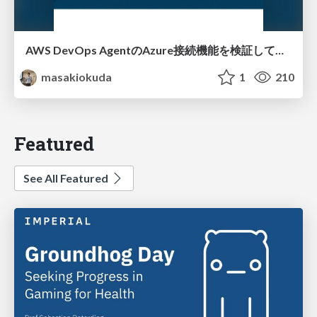
AWS DevOps AgentのAzure接続機能を検証して見えた活用法／Use Cases Verified for the AWS DevOps Agent's Azure Connectivity Feature
masakiokuda
1
210
Featured
See All Featured