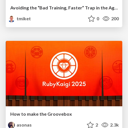
Avoiding the “Bad Training, Faster” Trap in the Age of AI
tmiket
0
200
How to make the Groovebox
asonas
2
2.3k