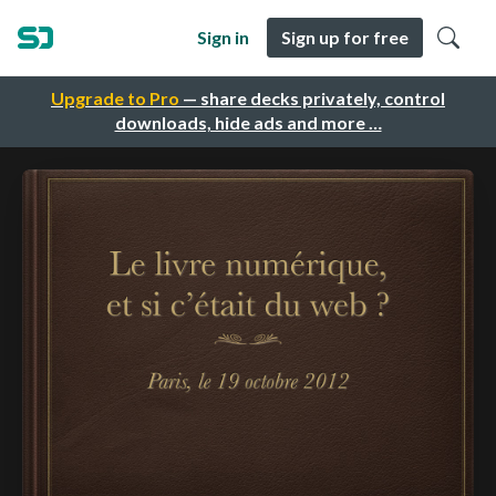
Sign in
Sign up for free
Upgrade to Pro
— share decks privately, control
downloads, hide ads and more …