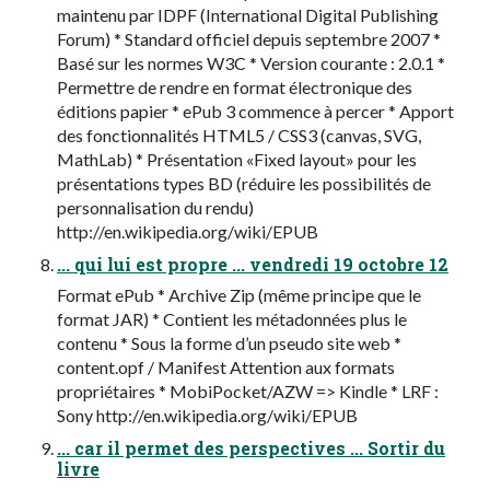
maintenu par IDPF (International Digital Publishing
Forum) * Standard officiel depuis septembre 2007 *
Basé sur les normes W3C * Version courante : 2.0.1 *
Permettre de rendre en format électronique des
éditions papier * ePub 3 commence à percer * Apport
des fonctionnalités HTML5 / CSS3 (canvas, SVG,
MathLab) * Présentation «Fixed layout» pour les
présentations types BD (réduire les possibilités de
personnalisation du rendu)
http://en.wikipedia.org/wiki/EPUB
... qui lui est propre ... vendredi 19 octobre 12
Format ePub * Archive Zip (même principe que le
format JAR) * Contient les métadonnées plus le
contenu * Sous la forme d’un pseudo site web *
content.opf / Manifest Attention aux formats
propriétaires * MobiPocket/AZW => Kindle * LRF :
Sony http://en.wikipedia.org/wiki/EPUB
... car il permet des perspectives ... Sortir du
livre