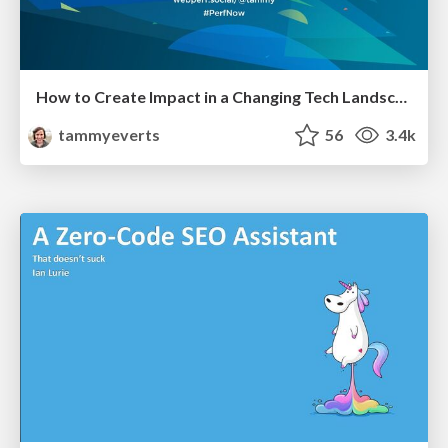
How to Create Impact in a Changing Tech Landscape [PerfNow 2023]
tammyeverts
56
3.4k