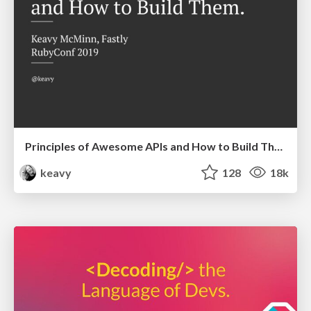
Principles of Awesome APIs and How to Build Them.
keavy
128
18k