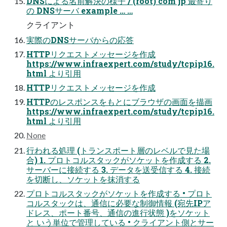
DNSによる名前解決の様子 / (root) com jp 最寄り
の DNSサーバ example … …
クライアント
実際のDNSサーバからの応答
HTTPリクエストメッセージを作成
https://www.infraexpert.com/study/tcpip16.
html より引用
HTTPリクエストメッセージを作成
HTTPのレスポンスをもとにブラウザの画面を描画
https://www.infraexpert.com/study/tcpip16.
html より引用
None
行われる処理 (トランスポート層のレベルで見た場
合) 1. プロトコルスタックがソケットを作成する 2.
サーバーに接続する 3. データを送受信する 4. 接続
を切断し、ソケットを抹消する
プロトコルスタックがソケットを作成する • プロト
コルスタックは、通信に必要な制御情報 (宛先IPア
ドレス、ポート番号、通信の進行状態 )をソケット
と いう単位で管理している • クライアント側とサー