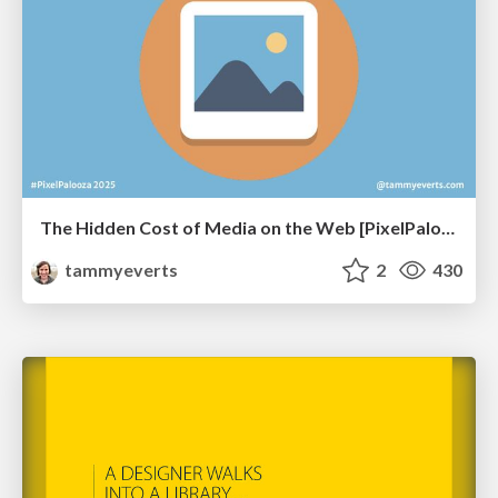
The Hidden Cost of Media on the Web [PixelPalooza 2025]
tammyeverts
2
430