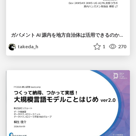
ガバメント AI 源内を地方自治体は活用できるのか 可能性と課題、期待について
takeda_h
1
270