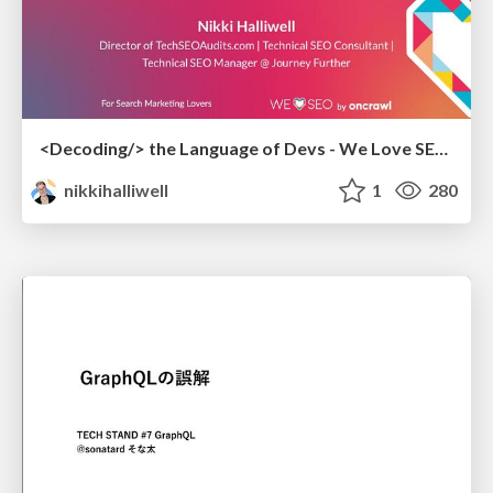
<Decoding/> the Language of Devs - We Love SEO 2024
nikkihalliwell
1
280