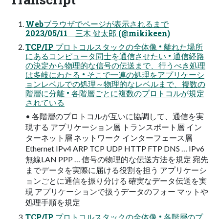
Webブラウザでページが表示されるまで
2023/05/11 三木 健太郎 (@mikikeen)
TCP/IP プロトコルスタックの全体像 • 離れた場所
にあるコンピュータ同士を通信させたい • 通信経路
の決定から物理的な信号の伝送まで、行うべき処理
は多岐にわたる • そこで一連の処理をアプリケーシ
ョンレベルでの処理～物理的なレベルまで、複数の
階層に分離 • 各階層ごとに複数のプロトコルが規定
されている
• 各階層のプロトコルが互いに協調して、通信を実
現する アプリケーション層 トランスポート層 イン
ターネット層 ネットワーク インターフェース層
Ethernet IPv4 ARP TCP UDP HTTP FTP DNS … IPv6
無線LAN PPP … 信号の物理的な伝送方法を規定 宛先
までデータを実際に届ける役割を担う アプリケーシ
ョンごとに通信を振り分ける 確実なデータ伝送を実
現 アプリケーションで扱うデータのフォー マットや
処理手順を規定
TCP/IP プロトコルスタックの全体像 • 各階層のプ