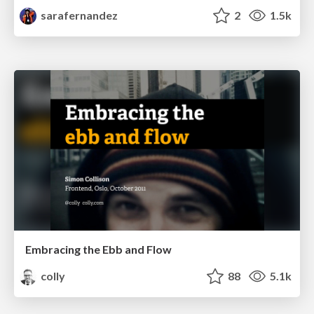
sarafernandez
2
1.5k
Embracing the Ebb and Flow
colly
88
5.1k