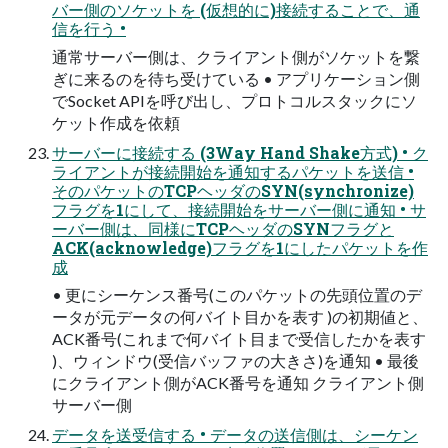
バー側のソケットを (仮想的に)接続することで、通
信を行う •
通常サーバー側は、クライアント側がソケットを繋
ぎに来るのを待ち受けている • アプリケーション側
でSocket APIを呼び出し、プロトコルスタックにソ
ケット作成を依頼
サーバーに接続する (3Way Hand Shake方式) • ク
ライアントが接続開始を通知するパケットを送信 •
そのパケットのTCPヘッダのSYN(synchronize)
フラグを1にして、接続開始をサーバー側に通知 • サ
ーバー側は、同様にTCPヘッダのSYNフラグと
ACK(acknowledge)フラグを1にしたパケットを作
成
• 更にシーケンス番号(このパケットの先頭位置のデ
ータが元データの何バイト目かを表す )の初期値と、
ACK番号(これまで何バイト目まで受信したかを表す
)、ウィンドウ(受信バッファの大きさ)を通知 • 最後
にクライアント側がACK番号を通知 クライアント側
サーバー側
データを送受信する • データの送信側は、シーケン