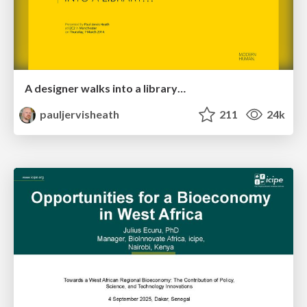
A designer walks into a library…
pauljervisheath
211
24k