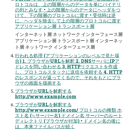
ロトコルは、上の階層からのデータを単にバイナリ
の列とみなす • 上の階層からのデータにヘッダをつ
けて、下の階層のプロトコルに渡す • 受信時は逆
に、ヘッダを除去して上の階層のプロトコルに渡す
アプリケーション層 トランスポート層
インターネット層 ネットワーク インターフェース層
アプリケーション層 トランスポート層 インターネッ
ト層 ネットワーク インターフェース層
行われる処理 (アプリケーションのレベルで見た場
合) 1. ブラウザがURLを解釈 2. DNSサーバにIPア
ドレスを問い合わせる 3. HTTPリクエストを作成
し、プロトコルスタックに送信を依頼する 4. HTTP
のレスポンスが返ってくるので、それをもとにブラ
ウザの画面を描画する
ブラウザがURLを解釈する
http://www.example.com
ブラウザがURLを解釈する
http://www.example.com/ プロトコルの種類 ホ
スト名 (≒サーバー名) ドメイン名 サーバーのルート
ディレクトリ (ブラウザが付加) • ドメイン名の後に
は、本来ファイルパスが続く