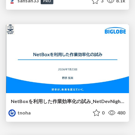
sansan33
3
8.1k
PRO
NetBoxを利用した作業効率化の試み_NetDevNight4
tnoha
0
480