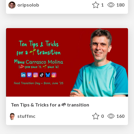
oripsolob
1
180
Ten Tips & Tricks for a 🌱 transition
stuffmc
0
160