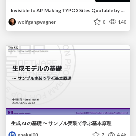
Invisible to AI? Making TYPO3 Sites Quotable by AI Search Systems
wolfgangwagner
0
140
生成 AI の基礎 〜 サンプル実装で学ぶ基本原理
enakai00
7
4.4k