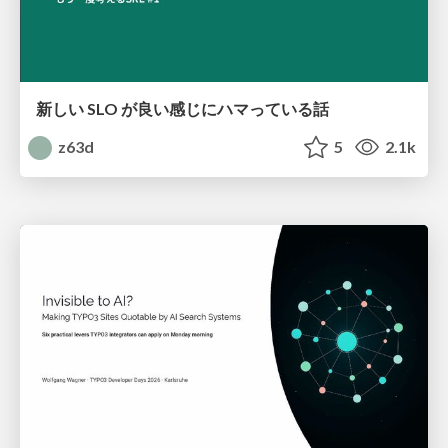
新しい SLO が良い感じにハマっている話
z63d
5
2.1k