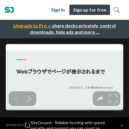
Sign in
Sign up for free
Upgrade to Pro
— share decks privately, control
downloads, hide ads and more …
SiteGround - Reliable hosting with speed,
·
→
SPONSORED
security, and support you can count on.